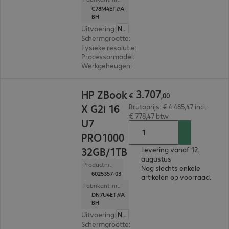
C78M4ET#A
BH
Uitvoering
:
Nederland
Schermgrootte
:
45,7 cm (18,0")
Fysieke resolutie
:
2.560 x 1.600 WQXGA
Processormodel
:
Intel Core Ultra 7 255HX, 2,4 
Werkgeheugen
:
32 GB
€ 3.707,00
3
.
707
HP ZBook
€
,
00
X G2i 16
Brutoprijs: € 4.485,47 incl.
€ 778,47 btw
U7
PRO1000
32GB/1TB
Levering vanaf 12.
augustus
Productnr.:
Nog slechts enkele
6025357-03
artikelen op voorraad.
Fabrikant-nr.:
DN7U4ET#A
BH
Uitvoering
:
Nederland
Schermgrootte
:
40,6 cm (16,0")