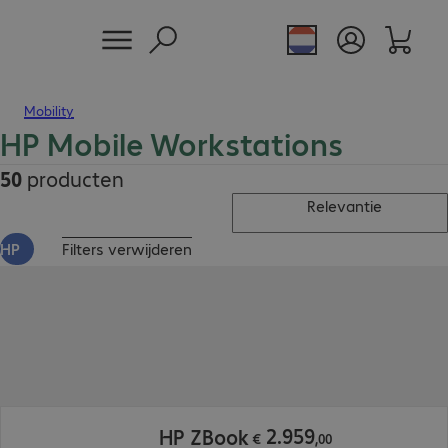
Mobility
HP Mobile Workstations
50
producten
Relevantie
HP
Filters verwijderen
€ 2.959,00
2
.
959
HP ZBook
€
,
00