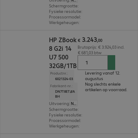
Schermgrootte
:
40,6 cm (16,0")
Fysieke resolutie
:
2.560 x 1.600 WQXGA
Processormodel
:
AMD Ryzen 9 PRO 8945HS, 4,
Werkgeheugen
:
64 GB
€ 3.243,00
3
.
243
HP ZBook
€
,
00
8 G2i 14
Brutoprijs: € 3.924,03 incl.
€ 681,03 btw
U7 500
32GB/1TB
Levering vanaf 12.
Productnr.:
augustus
6021324-03
Nog slechts enkele
Fabrikant-nr.:
artikelen op voorraad.
DN7T8ET#A
BH
Uitvoering
:
Nederland
Schermgrootte
:
35,6 cm (14,0")
Fysieke resolutie
:
2.560 x 1.600 WQXGA
Processormodel
:
Intel Core Ultra 7 356H, 1,9 GH
Werkgeheugen
:
32 GB
€ 3.919,00