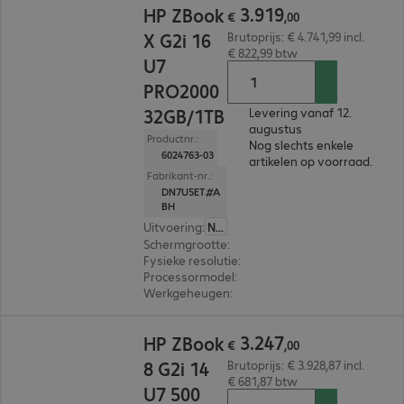
3
.
919
HP ZBook
€
,
00
X G2i 16
Brutoprijs: € 4.741,99 incl.
€ 822,99 btw
U7
PRO2000
32GB/1TB
Levering vanaf 12.
augustus
Productnr.:
Nog slechts enkele
6024763-03
artikelen op voorraad.
Fabrikant-nr.:
DN7U5ET#A
BH
Uitvoering
:
Nederland
Schermgrootte
:
40,6 cm (16,0")
Fysieke resolutie
:
1.920 x 1.200 WUXGA
Processormodel
:
Intel Core Ultra 7 356H, 1,9 GH
Werkgeheugen
:
32 GB
€ 3.247,00
3
.
247
HP ZBook
€
,
00
8 G2i 14
Brutoprijs: € 3.928,87 incl.
€ 681,87 btw
U7 500