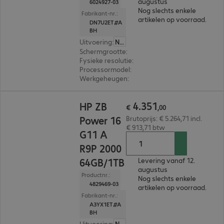
augustus
6024927-03
Nog slechts enkele
Fabrikant-nr.:
artikelen op voorraad.
DN7U2ET#A
BH
Uitvoering
:
Nederland
Schermgrootte
:
40,6 cm (16,0")
Fysieke resolutie
:
1.920 x 1.200 WUXGA
Processormodel
:
Intel Core Ultra 5 336H, 1,9 GH
Werkgeheugen
:
24 GB
€ 4.351,00
4
.
351
HP ZB
€
,
00
Power 16
Brutoprijs: € 5.264,71 incl.
€ 913,71 btw
G11 A
R9P 2000
64GB/1TB
Levering vanaf 12.
augustus
Productnr.:
Nog slechts enkele
4829469-03
artikelen op voorraad.
Fabrikant-nr.:
A3YX1ET#A
BH
Uitvoering
:
Nederland