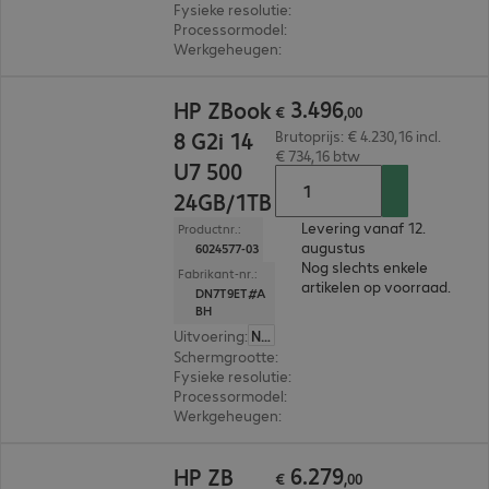
Fysieke resolutie
:
1.920 x 1.200 WUXGA
Processormodel
:
Intel Core Ultra 7 356H, 1,9 GH
Werkgeheugen
:
32 GB
€ 3.496,00
3
.
496
HP ZBook
€
,
00
8 G2i 14
Brutoprijs: € 4.230,16 incl.
€ 734,16 btw
U7 500
24GB/1TB
Levering vanaf 12.
Productnr.:
augustus
6024577-03
Nog slechts enkele
Fabrikant-nr.:
artikelen op voorraad.
DN7T9ET#A
BH
Uitvoering
:
Nederland
Schermgrootte
:
35,6 cm (14,0")
Fysieke resolutie
:
1.920 x 1.200 WUXGA
Processormodel
:
Intel Core Ultra 7 356H, 1,9 GH
Werkgeheugen
:
24 GB
€ 6.279,00
6
.
279
HP ZB
€
,
00