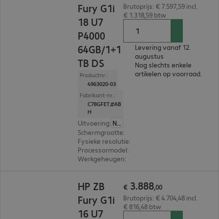
Fury G1i
Brutoprijs: € 7.597,59 incl.
€ 1.318,59 btw
18 U7
P4000
64GB/1+1
Levering vanaf 12.
augustus
TB DS
Nog slechts enkele
artikelen op voorraad.
Productnr.:
4963020-03
Fabrikant-nr.:
C78GFET#AB
H
Uitvoering
:
Nederland
Schermgrootte
:
45,7 cm (18,0")
Fysieke resolutie
:
2.560 x 1.600 WQXGA
Processormodel
:
Intel Core Ultra 7 255HX, 2,4 
Werkgeheugen
:
64 GB
€ 3.888,00
3
.
888
HP ZB
€
,
00
Fury G1i
Brutoprijs: € 4.704,48 incl.
€ 816,48 btw
16 U7