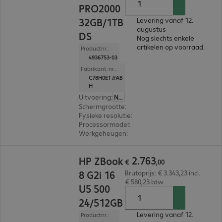
PRO2000
32GB/1TB
Levering vanaf 12.
augustus
DS
Nog slechts enkele
artikelen op voorraad.
Productnr.:
4936753-03
Fabrikant-nr.:
C78H0ET#AB
H
Uitvoering
:
Nederland
Schermgrootte
:
40,6 cm (16,0")
Fysieke resolutie
:
1.920 x 1.200 WUXGA
Processormodel
:
Intel Core Ultra 7 255HX, 2,4 
Werkgeheugen
:
32 GB
€ 2.763,00
2
.
763
HP ZBook
€
,
00
8 G2i 16
Brutoprijs: € 3.343,23 incl.
€ 580,23 btw
U5 500
24/512GB
Levering vanaf 12.
Productnr.: