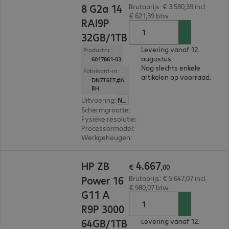
8 G2a 14
Brutoprijs: € 3.580,39 incl.
€ 621,39 btw
RAI9P
32GB/1TB
Levering vanaf 12.
Productnr.:
augustus
6017861-03
Nog slechts enkele
Fabrikant-nr.:
artikelen op voorraad.
DN7T6ET#A
BH
Uitvoering
:
Nederland
Schermgrootte
:
35,6 cm (14,0")
Fysieke resolutie
:
2.560 x 1.600 WQXGA
Processormodel
:
AMD Ryzen AI 9 HX PRO 470, 
Werkgeheugen
:
32 GB
€ 4.667,00
4
.
667
HP ZB
€
,
00
Power 16
Brutoprijs: € 5.647,07 incl.
€ 980,07 btw
G11 A
R9P 3000
64GB/1TB
Levering vanaf 12.