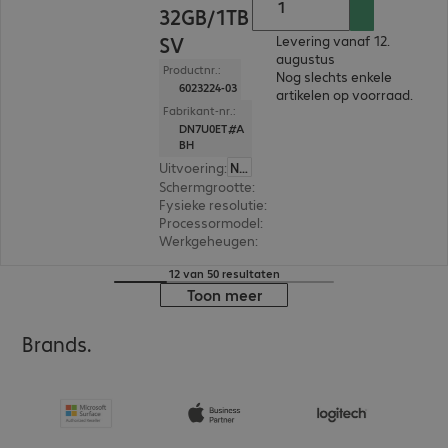
32GB/1TB
SV
Levering vanaf 12.
augustus
Productnr.:
Nog slechts enkele
6023224-03
artikelen op voorraad.
Fabrikant-nr.:
DN7U0ET#A
BH
Uitvoering
:
Nederland
Schermgrootte
:
35,6 cm (14,0")
Fysieke resolutie
:
1.920 x 1.200 WUXGA
Processormodel
:
Intel Core Ultra 7 356H, 1,9 GH
Werkgeheugen
:
32 GB
12 van 50 resultaten
Toon meer
Brands.