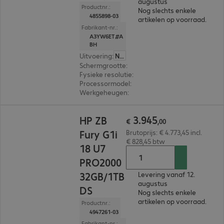
augustus
Productnr.:
Nog slechts enkele
4855898-03
artikelen op voorraad.
Fabrikant-nr.:
A3YW6ET#A
BH
Uitvoering
:
Nederland
Schermgrootte
:
40,6 cm (16,0")
Fysieke resolutie
:
2.560 x 1.600 WQXGA
Processormodel
:
AMD Ryzen 9 PRO 8945HS, 4,
Werkgeheugen
:
64 GB
€ 3.945,00
3
.
945
HP ZB
€
,
00
Fury G1i
Brutoprijs: € 4.773,45 incl.
€ 828,45 btw
18 U7
PRO2000
32GB/1TB
Levering vanaf 12.
augustus
DS
Nog slechts enkele
artikelen op voorraad.
Productnr.:
4947261-03
Fabrikant-nr.: