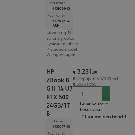
Productnr.:
4939036-03
Fabrikant-nr.:
B72W7ET#
ABH
Uitvoering
:
Nederland
Schermgrootte
:
35,6 cm (14,0")
Fysieke resolutie
:
1.920 x 1.200 WUXGA
Processormodel
:
Intel Core Ultra 7 255H, 2,0 GH
Werkgeheugen
:
32 GB
€ 3.281,00
3
.
281
HP
€
,
00
ZBook 8
Brutoprijs: € 3.970,01 incl.
€ 689,01 btw
G1i 14 U7
RTX 500
24GB/1T
Levering zodra
beschikbaar
B
Stuur me een bericht ind
Productnr.:
4939017-03
Fabrikant-nr.: