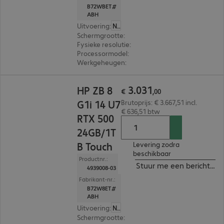
B72WBET#
ABH
Uitvoering
:
Nederland
Schermgrootte
:
35,6 cm (14,0")
Fysieke resolutie
:
1.920 x 1.200 WUXGA
Processormodel
:
Intel Core Ultra 7 255H, 2,0 GH
Werkgeheugen
:
24 GB
€ 3.031,00
3
.
031
HP ZB 8
€
,
00
G1i 14 U7
Brutoprijs: € 3.667,51 incl.
€ 636,51 btw
RTX 500
24GB/1T
B Touch
Levering zodra
beschikbaar
Productnr.:
Stuur me een bericht ind
4939008-03
Fabrikant-nr.:
B72W8ET#
ABH
Uitvoering
:
Nederland
Schermgrootte
:
35,6 cm (14,0")