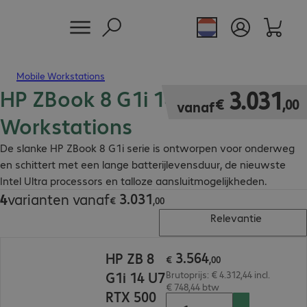
Mobile Workstations
HP ZBook 8 G1i 14 Mobile
€ 3.031,00
3
.
031
€
,
00
vanaf
Workstations
De slanke HP ZBook 8 G1i serie is ontworpen voor onderweg
en schittert met een lange batterijlevensduur, de nieuwste
Intel Ultra processors en talloze aansluitmogelijkheden.
3
.
031
4
varianten vanaf
€ 3.031,00
€
,
00
Relevantie
€ 3.564,00
3
.
564
HP ZB 8
€
,
00
G1i 14 U7
Brutoprijs: € 4.312,44 incl.
€ 748,44 btw
RTX 500