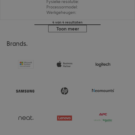
Fysieke resolutie
:
1.920 x 1.200 WUXGA
Processormodel
:
Intel Core Ultra 7 255H, 2,0 GH
Werkgeheugen
:
24 GB
4 van 4 resultaten
Toon meer
Brands.