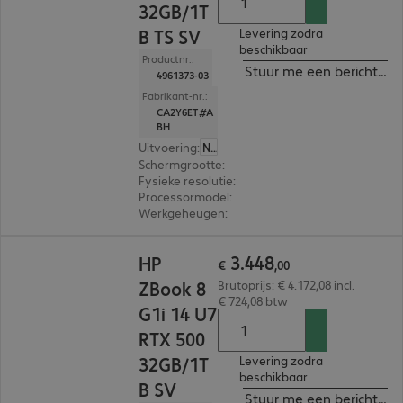
32GB/1T
B TS SV
Levering zodra
beschikbaar
Productnr.:
Stuur me een bericht ind
4961373-03
Fabrikant-nr.:
CA2Y6ET#A
BH
Uitvoering
:
Nederland
Schermgrootte
:
35,6 cm (14,0")
Fysieke resolutie
:
1.920 x 1.200 WUXGA
Processormodel
:
Intel Core Ultra 7 255H, 2,0 GH
Werkgeheugen
:
32 GB
€ 3.448,00
3
.
448
HP
€
,
00
ZBook 8
Brutoprijs: € 4.172,08 incl.
€ 724,08 btw
G1i 14 U7
RTX 500
32GB/1T
Levering zodra
beschikbaar
B SV
Stuur me een bericht ind