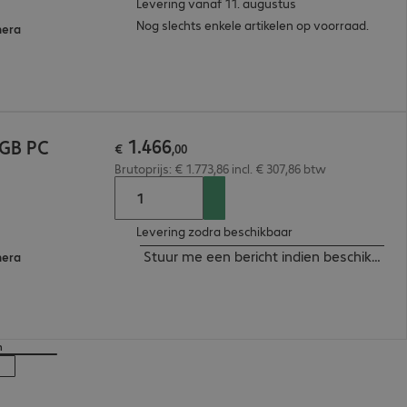
Levering vanaf 11. augustus
Nog slechts enkele artikelen op voorraad.
mera
1
.
466
2GB PC
€
,
00
Brutoprijs: € 1.773,86 incl. € 307,86 btw
Levering zodra beschikbaar
Stuur me een bericht indien beschikbaar
mera
n