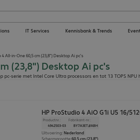
tions
IT Services
Kennisbank & Trends
Even
 4 All-in-One 60,5 cm (23,8") Desktop Ai pc's
cm (23,8") Desktop Ai pc's
p pc-serie met Intel Core Ultra processors en tot 13 TOPS NPU h
HP ProStudio 4 AiO G1i U5 16/51
Productnr.:
Fabrikant-nr.:
4942503-03
BY7A3ET#ABH
Uitvoering
:
Nederland
Schermgrootte
:
60,5 cm (23,8")