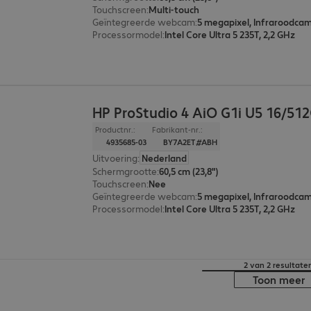
Touchscreen
:
Multi-touch
Geïntegreerde webcam
:
5 megapixel, Infraroodca
Processormodel
:
Intel Core Ultra 5 235T, 2,2 GHz
HP ProStudio 4 AiO G1i U5 16/51
Productnr.:
Fabrikant-nr.:
4935685-03
BY7A2ET#ABH
Uitvoering
:
Nederland
Schermgrootte
:
60,5 cm (23,8")
Touchscreen
:
Nee
Geïntegreerde webcam
:
5 megapixel, Infraroodca
Processormodel
:
Intel Core Ultra 5 235T, 2,2 GHz
2 van 2 resultate
Toon meer