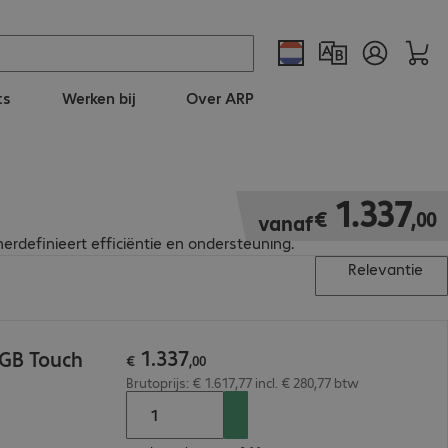
ts
Werken bij
Over ARP
€ 1.337,00
1
.
337
€
,
00
vanaf
erdefinieert efficiëntie en ondersteuning.
Relevantie
1
.
337
2GB Touch
€
,
00
Brutoprijs: € 1.617,77 incl. € 280,77 btw