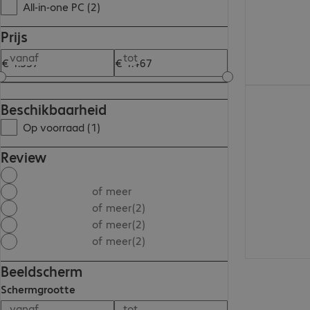
All-in-one PC (2)
Prijs
vanaf
tot
€ 1.466,00
Beschikbaarheid
Op voorraad (1)
Review
of meer
of meer
(2)
of meer
(2)
of meer
(2)
Beeldscherm
Schermgrootte
vanaf
tot