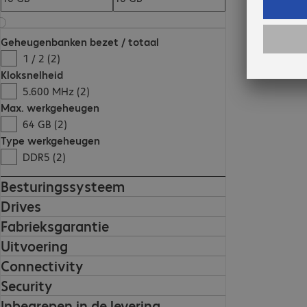
Geheugenbanken bezet / totaal
1 / 2 (2)
Kloksnelheid
5.600 MHz (2)
Max. werkgeheugen
64 GB (2)
Type werkgeheugen
DDR5 (2)
Besturingssysteem
Drives
Fabrieksgarantie
Uitvoering
Connectivity
Security
Inbegrepen in de levering