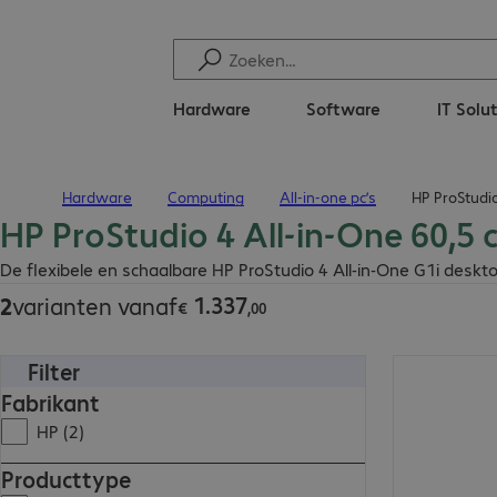
Hardware
Software
IT Solu
Hardware
Computing
All-in-one pc’s
HP ProStudio
Terug naar startpagina
HP ProStudio 4 All-in-One 60,5 
€ 1.337,00
De flexibele en schaalbare HP ProStudio 4 All-in-One G1i deskto
1
.
337
2
varianten vanaf
€
,
00
Filter
€ 1.337,00
Fabrikant
HP (2)
Producttype