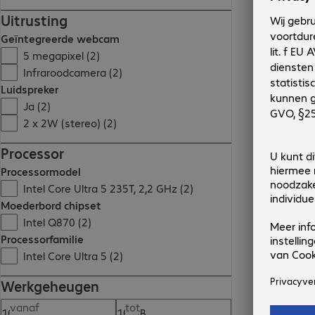
Uitrusting
Geïntegreerde webcam
5 megapixel (2)
Infraroodcamera (2)
Luidspreker
Ja (2)
2 x 2W (stereo) (2)
Processor
Processormodel
Intel Core Ultra 5 235T, 2,2 GHz (2)
Moederbord chipset
Intel Q870 (2)
Processorfamilie
Intel Core Ultra 5 (2)
Werkgeheugen
vanaf
tot