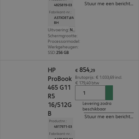
Stuur me een bericht ind
4825819-03
Fabrikant-nr.:
A37XDET#A
BH
Uitvoering
:
Nederland
Schermgrootte
:
40,6 cm (16,0")
Processormodel
:
AMD Ryzen 5 7535U, 2,9 GHz
Werkgeheugen
:
8 GB
SSD
:
256 GB
€ 854,29
854
HP
€
,
29
ProBook
Brutoprijs: € 1.033,69 incl.
€ 179,40 btw
465 G11
R5
16/512G
Levering zodra
beschikbaar
B
Stuur me een bericht ind
Productnr.:
4817971-03
Fabrikant-nr.: