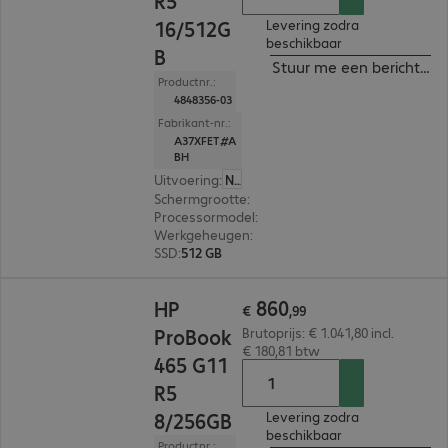
R5
16/512G
Levering zodra
beschikbaar
B
Stuur me een bericht ind
Productnr.:
4848356-03
Fabrikant-nr.:
A37XFET#A
BH
Uitvoering
:
Nederland
Schermgrootte
:
40,6 cm (16,0")
Processormodel
:
AMD Ryzen 5 7535U, 2,9 GHz
Werkgeheugen
:
16 GB
SSD
:
512 GB
€ 860,99
860
HP
€
,
99
ProBook
Brutoprijs: € 1.041,80 incl.
€ 180,81 btw
465 G11
R5
8/256GB
Levering zodra
beschikbaar
Productnr.: