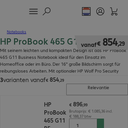
Notebooks
HP ProBook 465 G11 Notebook
€ 854,29
854
€
,
29
vanaf
Mit seinem leichten und kompakten Design ist das HP ProBook
465 G11 Business Notebook ideal für den Einsatz im
Homeoffice oder im Büro. Der 16" große Bildschirm sorgt für
reibungsloses Arbeiten. Mit optionaler HP Wolf Pro Security
Lizenz.
854
3
varianten vanaf
€ 854,29
€
,
29
Relevantie
€ 896,99
896
HP
€
,
99
ProBook
Brutoprijs: € 1.085,36 incl.
€ 188,37 btw
465 G11