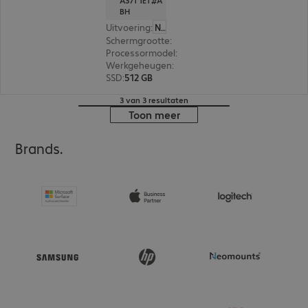
A37T1ET#A
BH
Uitvoering
:
Nederland
Schermgrootte
:
40,6 cm (16,0")
Processormodel
:
AMD Ryzen 5 7535U, 2,9 GHz
Werkgeheugen
:
16 GB
SSD
:
512 GB
3 van 3 resultaten
Toon meer
Brands.