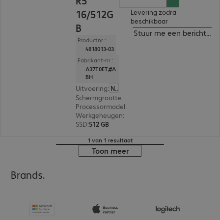
R5
16/512G
Levering zodra
beschikbaar
B
Stuur me een bericht ind
Productnr.:
4818013-03
Fabrikant-nr.:
A37T0ET#A
BH
Uitvoering
:
Nederland
Schermgrootte
:
35,6 cm (14,0")
Processormodel
:
AMD Ryzen 5 7535U, 2,9 GHz
Werkgeheugen
:
16 GB
SSD
:
512 GB
1 van 1 resultaat
Toon meer
Brands.