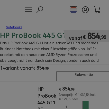
Notebooks
HP ProBook 445 G11 Notebook
€ 854,99
854
€
,
99
vanaf
Das HP ProBook 445 G11 ist ein schlankes und modernes
Business Notebook mit einer Bildschirmgröße von 14“. Es
arbeitet mit den neuesten AMD Ryzen-Prozessoren und
überzeugt nicht nur durch sein Design, sondern auch durch
seine leistungsstarken Komponenten.
854
1
variant vanaf
€ 854,99
€
,
99
Relevantie
€ 854,99
854
HP
€
,
99
ProBook
Brutoprijs: € 1.034,54 incl.
€ 179,55 btw
445 G11