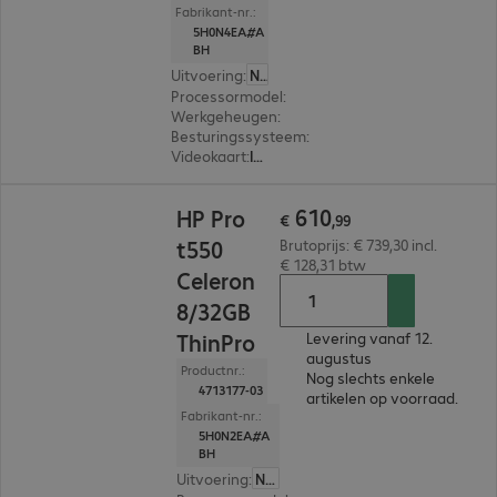
Fabrikant-nr.:
5H0N4EA#A
BH
Uitvoering
:
Nederland
Processormodel
:
Intel Celeron J6412, 2,0 GHz
Werkgeheugen
:
4 GB
Besturingssysteem
:
IGEL OS 11
Videokaart
:
Intel UHD Graphics
€ 610,99
610
HP Pro
€
,
99
t550
Brutoprijs: € 739,30 incl.
€ 128,31 btw
Celeron
8/32GB
ThinPro
Levering vanaf 12.
augustus
Productnr.:
Nog slechts enkele
4713177-03
artikelen op voorraad.
Fabrikant-nr.:
5H0N2EA#A
BH
Uitvoering
:
Nederland