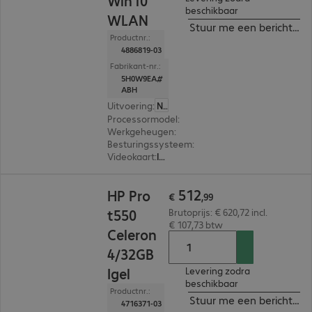
Win10
beschikbaar
WLAN
Stuur me een bericht ind
Productnr.:
4886819-03
Fabrikant-nr.:
5H0W9EA#
ABH
Uitvoering
:
Nederland
Processormodel
:
Intel Celeron J6412, 2,0 GHz
Werkgeheugen
:
8 GB
Besturingssysteem
:
Windows 10 IoT Enterprise
Videokaart
:
Intel UHD Graphics
€ 512,99
512
HP Pro
€
,
99
t550
Brutoprijs: € 620,72 incl.
€ 107,73 btw
Celeron
4/32GB
Igel
Levering zodra
beschikbaar
Productnr.:
Stuur me een bericht ind
4716371-03