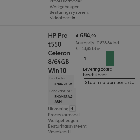
Processormodel
:
Intel Celeron Quad-Core, 2,0
Werkgeheugen
:
8 GB
Besturingssysteem
:
HP ThinPro
Videokaart
:
Intel UHD Graphics
€ 684,99
684
HP Pro
€
,
99
t550
Brutoprijs: € 828,84 incl.
€ 143,85 btw
Celeron
8/64GB
Win10
Levering zodra
beschikbaar
Productnr.:
Stuur me een bericht ind
4700726-03
Fabrikant-nr.:
5H0M6EA#
ABH
Uitvoering
:
Nederland
Processormodel
:
Intel Celeron Quad-Core, 2,0 
Werkgeheugen
:
8 GB
Besturingssysteem
:
Windows 10 IoT Enterprise
Videokaart
:
Intel UHD Graphics