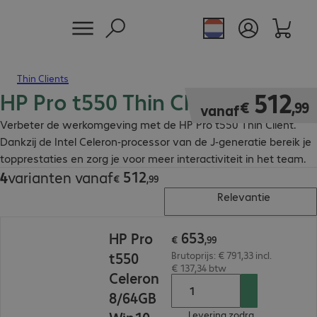
Thin Clients
HP Pro t550 Thin Client
€ 512,99
512
€
,
99
vanaf
Verbeter de werkomgeving met de HP Pro t550 Thin Client.
Dankzij de Intel Celeron-processor van de J-generatie bereik je
topprestaties en zorg je voor meer interactiviteit in het team.
512
4
varianten vanaf
€ 512,99
€
,
99
Relevantie
€ 653,99
653
HP Pro
€
,
99
t550
Brutoprijs: € 791,33 incl.
€ 137,34 btw
Celeron
8/64GB
Levering zodra