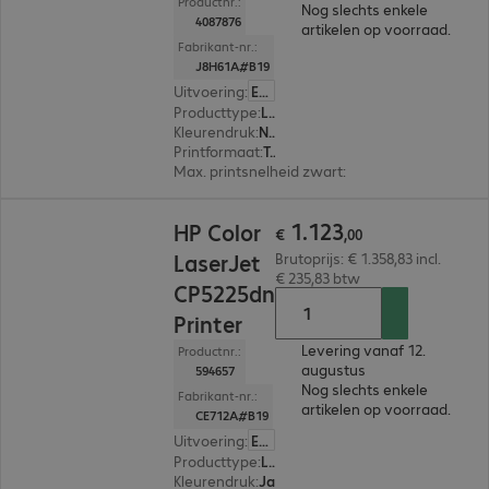
Productnr.:
Nog slechts enkele
4087876
artikelen op voorraad.
Fabrikant-nr.:
J8H61A#B19
Uitvoering
:
Europa
Producttype
:
Laser printer
Kleurendruk
:
Nee
Printformaat
:
Tot max. A4
Max. printsnelheid zwart
:
43,0 pag./minuut
€ 1.123,00
1
.
123
HP Color
€
,
00
LaserJet
Brutoprijs: € 1.358,83 incl.
€ 235,83 btw
CP5225dn
Printer
Levering vanaf 12.
Productnr.:
augustus
594657
Nog slechts enkele
Fabrikant-nr.:
artikelen op voorraad.
CE712A#B19
Uitvoering
:
Europa
Producttype
:
Laser printer
Kleurendruk
:
Ja