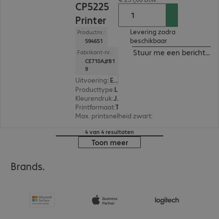
CP5225
Printer
Levering zodra
Productnr.:
beschikbaar
594651
Stuur me een bericht ind
Fabrikant-nr.:
CE710A#B1
9
Uitvoering
:
Europa
Producttype
:
Laser printer
Kleurendruk
:
Ja
Printformaat
:
Tot max. A3
Max. printsnelheid zwart
:
20,0 pag./minuut
4 van 4 resultaten
Toon meer
Brands.