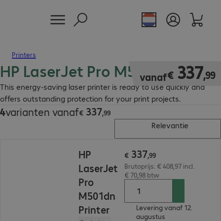
Printers
HP LaserJet Pro M500 Printer
€ 337,99
337
€
,
99
vanaf
This energy-saving laser printer is ready to use quickly and
offers outstanding protection for your print projects.
337
4
varianten vanaf
€ 337,99
€
,
99
Relevantie
€ 337,99
337
HP
€
,
99
LaserJet
Brutoprijs: € 408,97 incl.
€ 70,98 btw
Pro
M501dn
Printer
Levering vanaf 12.
augustus