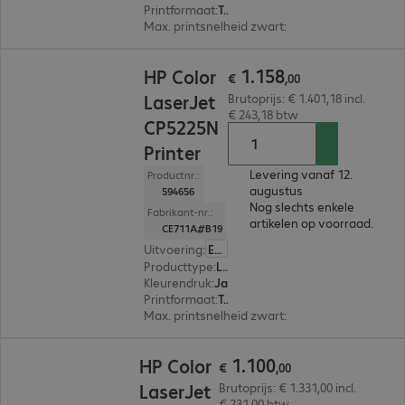
Printformaat
:
Tot max. A3
Max. printsnelheid zwart
:
20,0 pag./minuut
€ 1.158,00
1
.
158
HP Color
€
,
00
LaserJet
Brutoprijs: € 1.401,18 incl.
€ 243,18 btw
CP5225N
Printer
Levering vanaf 12.
Productnr.:
augustus
594656
Nog slechts enkele
Fabrikant-nr.:
artikelen op voorraad.
CE711A#B19
Uitvoering
:
Europa
Producttype
:
Laser printer
Kleurendruk
:
Ja
Printformaat
:
Tot max. A3
Max. printsnelheid zwart
:
20,0 pag./minuut
€ 1.100,00
1
.
100
HP Color
€
,
00
LaserJet
Brutoprijs: € 1.331,00 incl.
€ 231,00 btw