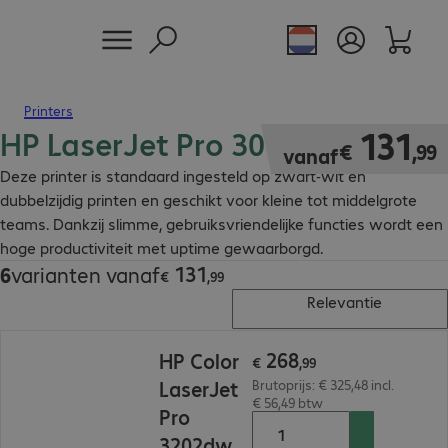
Printers
HP LaserJet Pro 3000 Printer
€ 131,99
131
€
,
99
vanaf
Deze printer is standaard ingesteld op zwart-wit en
dubbelzijdig printen en geschikt voor kleine tot middelgrote
teams. Dankzij slimme, gebruiksvriendelijke functies wordt een
hoge productiviteit met uptime gewaarborgd.
131
6
varianten vanaf
€ 131,99
€
,
99
Relevantie
€ 268,99
268
HP Color
€
,
99
LaserJet
Brutoprijs: € 325,48 incl.
€ 56,49 btw
Pro
3202dw