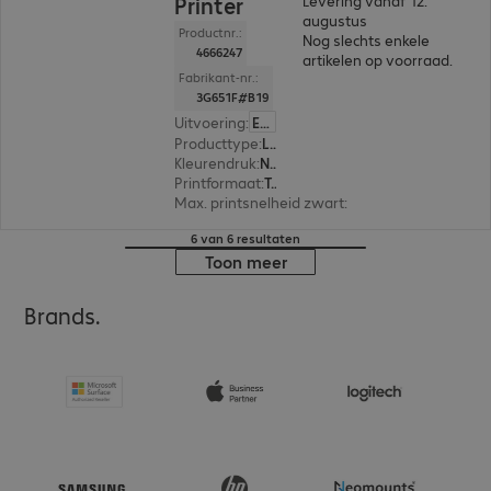
Printer
Levering vanaf 12.
augustus
Productnr.:
Nog slechts enkele
4666247
artikelen op voorraad.
Fabrikant-nr.:
3G651F#B19
Uitvoering
:
Europa
Producttype
:
Laser printer
Kleurendruk
:
Nee
Printformaat
:
Tot max. A4
Max. printsnelheid zwart
:
33,0 pag./minuut
6 van 6 resultaten
Toon meer
Brands.