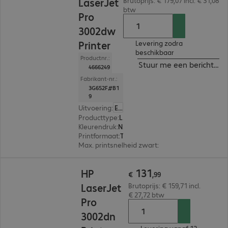
LaserJet
Brutoprijs: € 179,07 incl. € 31,08
btw
Pro
3002dw
Printer
Levering zodra
beschikbaar
Productnr.:
Stuur me een bericht ind
4666249
Fabrikant-nr.:
3G652F#B1
9
Uitvoering
:
Europa
Producttype
:
Laser printer
Kleurendruk
:
Nee
Printformaat
:
Tot max. A4
Max. printsnelheid zwart
:
33,0 pag./minuut
€ 131,99
131
HP
€
,
99
LaserJet
Brutoprijs: € 159,71 incl.
€ 27,72 btw
Pro
3002dn