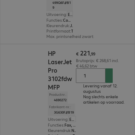
499Q6F#B1
9
Uitvoering
:
Europa
Functies
:
Copy, Print, Scan
Kleurendruk
:
Ja
Printformaat
:
Tot max. A4
Max. printsnelheid zwart
:
25,0 pag./minuut
€ 221,99
221
HP
€
,
99
LaserJet
Brutoprijs: € 268,61 incl.
€ 46,62 btw
Pro
3102fdw
MFP
Levering vanaf 12.
augustus
Productnr.:
Nog slechts enkele
4690272
artikelen op voorraad.
Fabrikant-nr.:
3G630F#B19
Uitvoering
:
Europa
Functies
:
Fax, Copy, Print, Scan
Kleurendruk
:
Nee