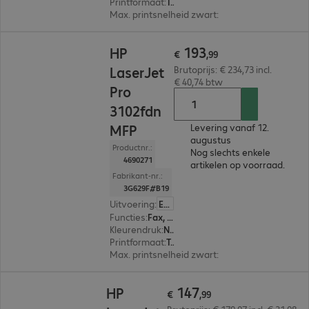
Printformaat
:
Tot max. A4
Max. printsnelheid zwart
:
33,0 pag./minuut
€ 193,99
193
HP
€
,
99
LaserJet
Brutoprijs: € 234,73 incl.
€ 40,74 btw
Pro
3102fdn
MFP
Levering vanaf 12.
augustus
Productnr.:
Nog slechts enkele
4690271
artikelen op voorraad.
Fabrikant-nr.:
3G629F#B19
Uitvoering
:
Europa
Functies
:
Fax, Copy, Print, Scan
Kleurendruk
:
Nee
Printformaat
:
Tot max. A4
Max. printsnelheid zwart
:
33,0 pag./minuut
€ 147,99
147
HP
€
,
99