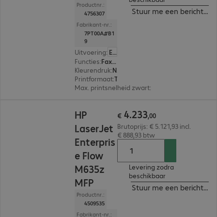
Productnr.:
Stuur me een bericht ind
4756307
Fabrikant-nr.:
7PT00A#B1
9
Uitvoering
:
Europa
Functies
:
Fax, Copy, Print, Scan
Kleurendruk
:
Nee
Printformaat
:
Tot max. A4
Max. printsnelheid zwart
:
71,0 pag./minuut
€ 4.233,00
4
.
233
HP
€
,
00
LaserJet
Brutoprijs: € 5.121,93 incl.
€ 888,93 btw
Enterpris
e Flow
M635z
Levering zodra
beschikbaar
MFP
Stuur me een bericht ind
Productnr.:
4509535
Fabrikant-nr.: