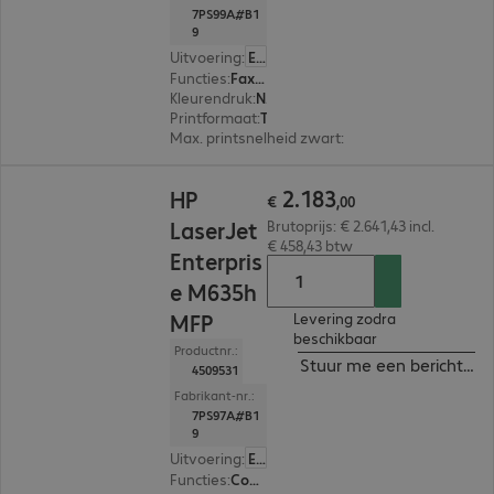
7PS99A#B1
9
Uitvoering
:
Europa
Functies
:
Fax, Copy, Print, Scan
Kleurendruk
:
Nee
Printformaat
:
Tot max. A4
Max. printsnelheid zwart
:
61,0 pag./minuut
€ 2.183,00
2
.
183
HP
€
,
00
LaserJet
Brutoprijs: € 2.641,43 incl.
€ 458,43 btw
Enterpris
e M635h
MFP
Levering zodra
beschikbaar
Productnr.:
Stuur me een bericht ind
4509531
Fabrikant-nr.:
7PS97A#B1
9
Uitvoering
:
Europa
Functies
:
Copy, Print, Scan