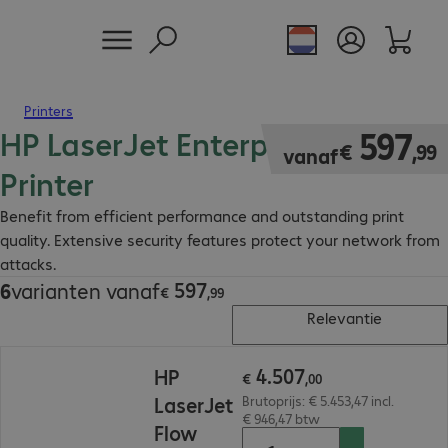
Printers
HP LaserJet Enterprise M600
€ 597,99
597
€
,
99
vanaf
Printer
Benefit from efficient performance and outstanding print
quality. Extensive security features protect your network from
attacks.
597
6
varianten vanaf
€ 597,99
€
,
99
Relevantie
€ 4.507,00
4
.
507
HP
€
,
00
LaserJet
Brutoprijs: € 5.453,47 incl.
€ 946,47 btw
Flow