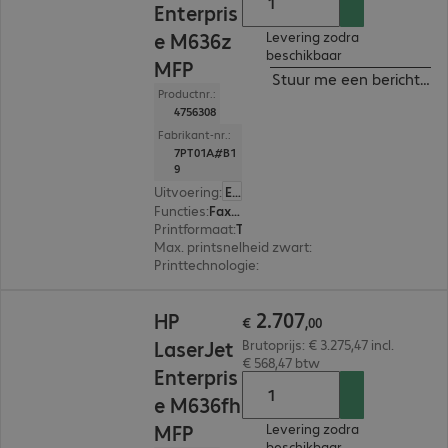
Enterpris
e M636z
Levering zodra
beschikbaar
MFP
Stuur me een bericht ind
Productnr.:
4756308
Fabrikant-nr.:
7PT01A#B1
9
Uitvoering
:
Europa
Functies
:
Fax, Copy, Print, Scan
Printformaat
:
Tot max. A4
Max. printsnelheid zwart
:
75.0 pag./minuut
Printtechnologie
:
Laser
€ 2.707,00
2
.
707
HP
€
,
00
LaserJet
Brutoprijs: € 3.275,47 incl.
€ 568,47 btw
Enterpris
e M636fh
MFP
Levering zodra
beschikbaar