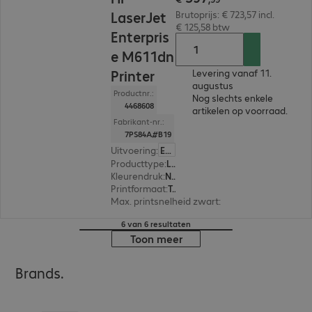
LaserJet
Brutoprijs: € 723,57 incl.
€ 125,58 btw
Enterpris
e M611dn
Printer
Levering vanaf 11.
augustus
Productnr.:
Nog slechts enkele
4468608
artikelen op voorraad.
Fabrikant-nr.:
7PS84A#B19
Uitvoering
:
Europa
Producttype
:
Laser printer
Kleurendruk
:
Nee
Printformaat
:
Tot max. A4
Max. printsnelheid zwart
:
61,0 pag./minuut
6 van 6 resultaten
Toon meer
Brands.