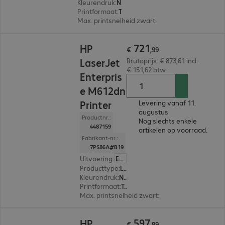
Kleurendruk
:
Nee
Printformaat
:
Tot max. A4
Max. printsnelheid zwart
:
61,0 pag./minuut
€ 721,99
721
HP
€
,
99
LaserJet
Brutoprijs: € 873,61 incl.
€ 151,62 btw
Enterpris
e M612dn
Printer
Levering vanaf 11.
augustus
Productnr.:
Nog slechts enkele
4487159
artikelen op voorraad.
Fabrikant-nr.:
7PS86A#B19
Uitvoering
:
Europa
Producttype
:
Laser printer
Kleurendruk
:
Nee
Printformaat
:
Tot max. A4
Max. printsnelheid zwart
:
71,0 pag./minuut
€ 597,99
597
HP
€
,
99