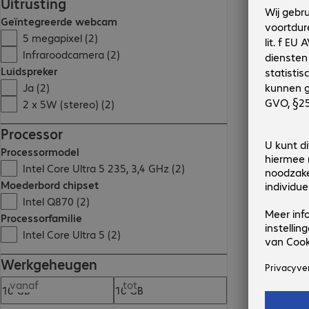
Uitrusting
Geïntegreerde webcam
5 megapixel (2)
Infraroodcamera (2)
Luidspreker
Ja (2)
2 x 5W (stereo) (2)
Processor
Processormodel
Intel Core Ultra 5 235, 3,4 GHz (2)
Moederbord chipset
Intel Q870 (2)
Processorfamilie
Intel Core Ultra 5 (2)
Werkgeheugen
vanaf
tot