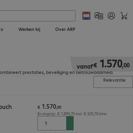
ts
Werken bij
Over ARP
€ 1.570,00
1
.
570
€
,
00
vanaf
ombineert prestaties, beveiliging en betrouwbaarheid.
Relevantie
1
.
570
Touch
€
,
00
Brutoprijs: € 1.899,70 incl. € 329,70 btw