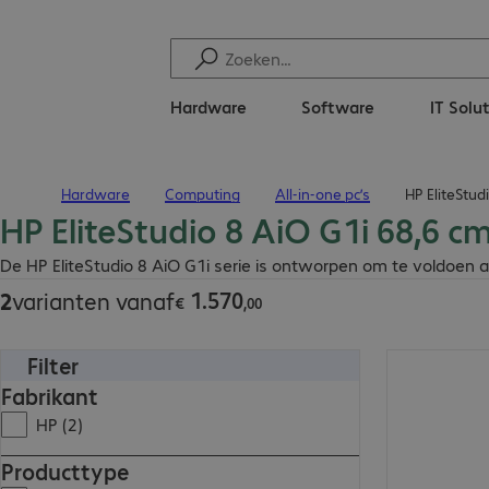
Hardware
Software
IT Solu
Hardware
Computing
All-in-one pc’s
HP EliteStud
Terug naar startpagina
HP EliteStudio 8 AiO G1i 68,6 c
€ 1.570,00
De HP EliteStudio 8 AiO G1i serie is ontworpen om te voldoen 
1
.
570
2
varianten vanaf
€
,
00
Filter
€ 1.570,00
Fabrikant
HP (2)
Producttype