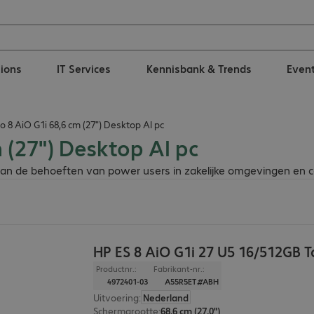
tions
IT Services
Kennisbank & Trends
Even
io 8 AiO G1i 68,6 cm (27") Desktop AI pc
m (27") Desktop AI pc
aan de behoeften van power users in zakelijke omgevingen en c
HP ES 8 AiO G1i 27 U5 16/512GB 
Productnr.:
Fabrikant-nr.:
4972401-03
A55R5ET#ABH
Uitvoering
:
Nederland
Schermgrootte
:
68,6 cm (27,0")