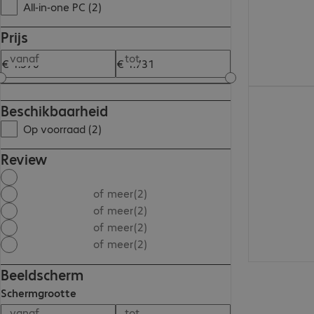
All-in-one PC (2)
Prijs
vanaf
tot
€ 1.730,00
Beschikbaarheid
Op voorraad (2)
Review
of meer
(2)
of meer
(2)
of meer
(2)
of meer
(2)
Beeldscherm
Schermgrootte
vanaf
tot