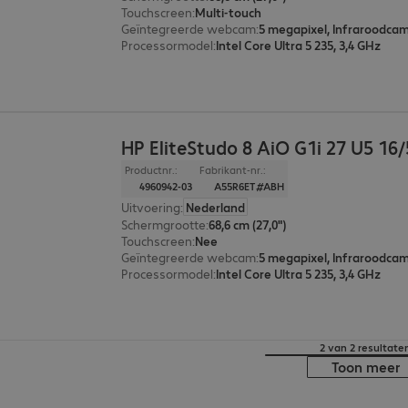
Touchscreen
:
Multi-touch
Geïntegreerde webcam
:
5 megapixel, Infraroodca
Processormodel
:
Intel Core Ultra 5 235, 3,4 GHz
HP EliteStudo 8 AiO G1i 27 U5 16
Productnr.:
Fabrikant-nr.:
4960942-03
A55R6ET#ABH
Uitvoering
:
Nederland
Schermgrootte
:
68,6 cm (27,0")
Touchscreen
:
Nee
Geïntegreerde webcam
:
5 megapixel, Infraroodca
Processormodel
:
Intel Core Ultra 5 235, 3,4 GHz
2 van 2 resultate
Toon meer