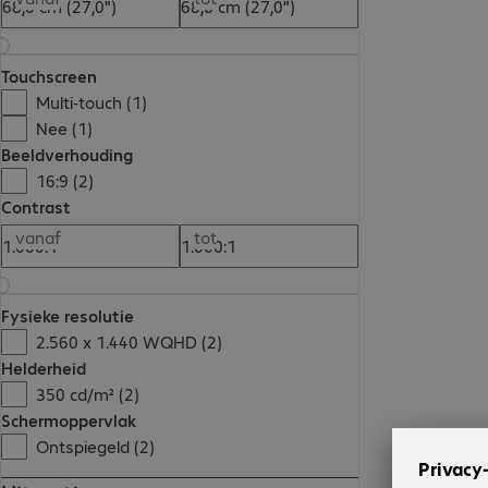
Touchscreen
Multi-touch (1)
Nee (1)
Beeldverhouding
16:9 (2)
Contrast
vanaf
tot
Fysieke resolutie
2.560 x 1.440 WQHD (2)
Helderheid
350 cd/m² (2)
Schermoppervlak
Ontspiegeld (2)