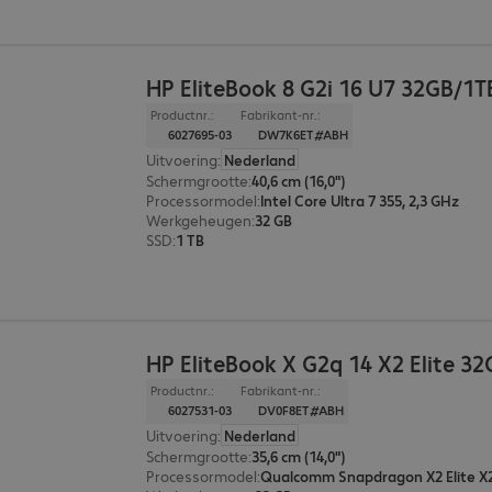
HP EliteBook 8 G2i 16 U7 32GB/1T
Productnr.:
Fabrikant-nr.:
6027695-03
DW7K6ET#ABH
Uitvoering
:
Nederland
Schermgrootte
:
40,6 cm (16,0")
Processormodel
:
Intel Core Ultra 7 355, 2,3 GHz
Werkgeheugen
:
32 GB
SSD
:
1 TB
HP EliteBook X G2q 14 X2 Elite 3
Productnr.:
Fabrikant-nr.:
6027531-03
DV0F8ET#ABH
Uitvoering
:
Nederland
Schermgrootte
:
35,6 cm (14,0")
Processormodel
:
Qualcomm Snapdragon X2 Elite X