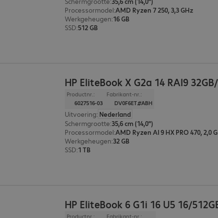
Schermgrootte
:
35,6 cm (14,0")
Processormodel
:
AMD Ryzen 7 250, 3,3 GHz
Werkgeheugen
:
16 GB
SSD
:
512 GB
HP EliteBook X G2a 14 RAI9 32GB
Productnr.:
Fabrikant-nr.:
6027516-03
DV0F6ET#ABH
Uitvoering
:
Nederland
Schermgrootte
:
35,6 cm (14,0")
Processormodel
:
AMD Ryzen AI 9 HX PRO 470, 2,0 
Werkgeheugen
:
32 GB
SSD
:
1 TB
HP EliteBook 6 G1i 16 U5 16/512G
Productnr.:
Fabrikant-nr.: