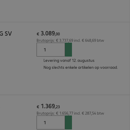
3
.
089
5G SV
€
,
00
Brutoprijs: € 3.737,69 incl. € 648,69 btw
Levering vanaf 12. augustus
Nog slechts enkele artikelen op voorraad.
1
.
369
B
€
,
23
Brutoprijs: € 1.656,77 incl. € 287,54 btw