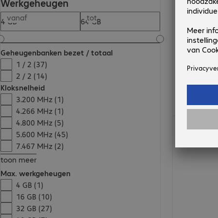
Werkgeheugen
vanaf
tot
Geheugenbanken bezet / totaal
1 / 2 (37)
2 / 2 (14)
Kloksnelheid
3.200 MHz (1)
4.266 MHz (1)
€ 1.230,58
4.800 MHz (5)
5.600 MHz (45)
7.467 MHz (2)
toon meer
Max. werkgeheugen
4 GB (1)
16 GB (10)
32 GB (27)