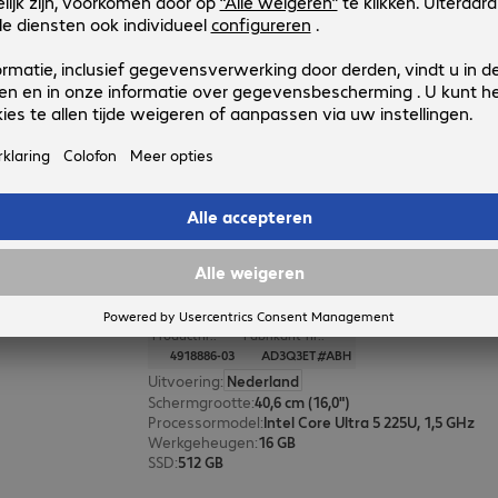
HP ProBook 4 G2a 16 R7 32/512G
Productnr.:
Fabrikant-nr.:
6028622-03
E08ZCET#ABH
Uitvoering
:
Nederland
Schermgrootte
:
40,6 cm (16,0")
Processormodel
:
AMD Ryzen 7 250, 3,3 GHz
Werkgeheugen
:
32 GB
SSD
:
512 GB
HP EliteBook 6 G1i 16 U5 16/512G
Productnr.:
Fabrikant-nr.:
4918886-03
AD3Q3ET#ABH
Uitvoering
:
Nederland
Schermgrootte
:
40,6 cm (16,0")
Processormodel
:
Intel Core Ultra 5 225U, 1,5 GHz
Werkgeheugen
:
16 GB
SSD
:
512 GB