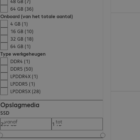
48 GB (7)
64 GB (36)
Onboard (van het totale aantal)
€ 2.395,00
4 GB (1)
16 GB (10)
32 GB (18)
64 GB (1)
Type werkgeheugen
DDR4 (1)
DDR5 (50)
LPDDR4X (1)
LPDDR5 (1)
LPDDR5X (28)
€ 2.533,00
Opslagmedia
SSD
vanaf
tot