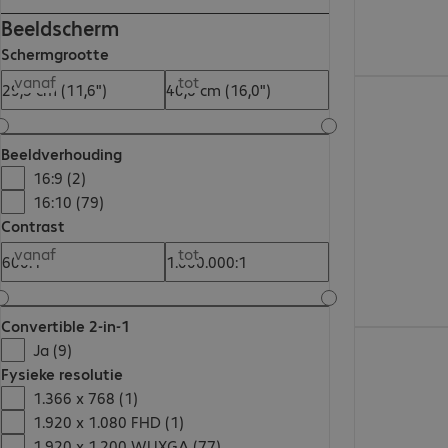
Beeldscherm
Schermgrootte
vanaf
tot
€ 3.089,00
Beeldverhouding
16:9 (2)
16:10 (79)
Contrast
vanaf
tot
Convertible 2-in-1
€ 1.369,23
Ja (9)
Fysieke resolutie
1.366 x 768 (1)
1.920 x 1.080 FHD (1)
1.920 x 1.200 WUXGA (77)