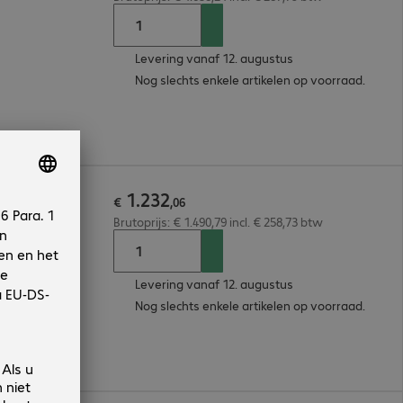
Levering vanaf 12. augustus
Nog slechts enkele artikelen op voorraad.
1
.
232
B
€
,
06
Brutoprijs: € 1.490,79 incl. € 258,73 btw
Levering vanaf 12. augustus
Nog slechts enkele artikelen op voorraad.