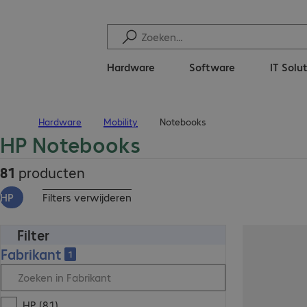
Hardware
Software
IT Solu
Hardware
Mobility
Notebooks
Terug naar startpagina
HP Notebooks
81
producten
HP
Filters verwijderen
Filter
Fabrikant
1
HP (81)