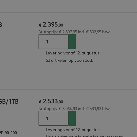
2
.
395
B
€
,
00
Brutoprijs: € 2.897,95 incl. € 502,95 btw
Levering vanaf 12. augustus
53 artikelen op voorraad.
2
.
533
2GB/1TB
€
,
00
Brutoprijs: € 3.064,93 incl. € 531,93 btw
Levering vanaf 12. augustus
2E-90-100
Nog slechts enkele artikelen op voorraad.