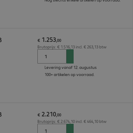
1
.
253
B
€
,
00
Brutoprijs: € 1.516,13 incl. € 263,13 btw
Levering vanaf 12. augustus
100+ artikelen op voorraad.
2
.
210
B
€
,
00
Brutoprijs: € 2.674,10 incl. € 464,10 btw