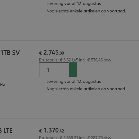
Levering vanaf 12. augustus
Nog slechts enkele artikelen op voorraad.
2
.
745
/1TB SV
€
,
00
Brutoprijs: € 3.321,45 incl. € 576,45 btw
Levering vanaf 12. augustus
GHz
Nog slechts enkele artikelen op voorraad.
1
.
370
B LTE
€
,
42
Brutoprijs: € 1.658,21 incl. € 287,79 btw