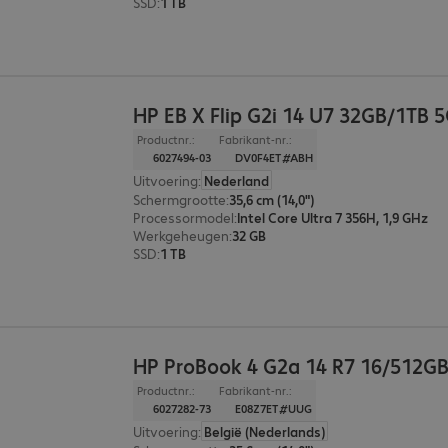
SSD
:
1 TB
HP EB X Flip G2i 14 U7 32GB/1TB 
Productnr.:
Fabrikant-nr.:
6027494-03
DV0F4ET#ABH
Uitvoering
:
Nederland
Schermgrootte
:
35,6 cm (14,0")
Processormodel
:
Intel Core Ultra 7 356H, 1,9 GHz
Werkgeheugen
:
32 GB
SSD
:
1 TB
HP ProBook 4 G2a 14 R7 16/512G
Productnr.:
Fabrikant-nr.:
6027282-73
E08Z7ET#UUG
Uitvoering
:
België (Nederlands)