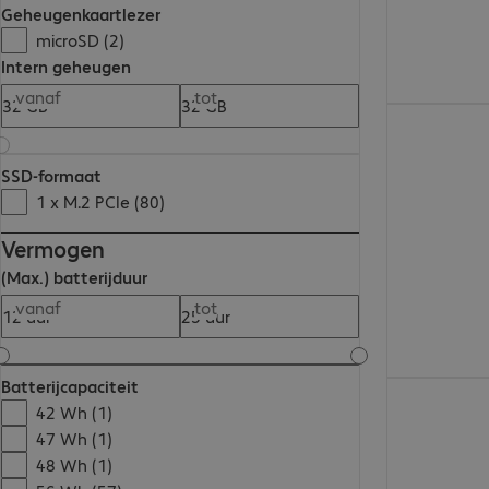
Geheugenkaartlezer
microSD (2)
Intern geheugen
vanaf
tot
€ 1.253,00
SSD-formaat
1 x M.2 PCIe (80)
Vermogen
(Max.) batterijduur
vanaf
tot
Batterijcapaciteit
€ 2.210,00
42 Wh (1)
47 Wh (1)
48 Wh (1)