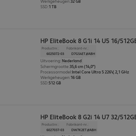
Werkgeheugen
:
32 GB
SSD
:
1 TB
HP EliteBook 8 G1i 14 U5 16/512G
Productnr.:
Fabrikant-nr.:
6025072-03
D7GS4ET#ABH
Uitvoering
:
Nederland
Schermgrootte
:
35,6 cm (14,0")
Processormodel
:
Intel Core Ultra 5 226V, 2,1 GHz
Werkgeheugen
:
16 GB
SSD
:
512 GB
HP EliteBook 8 G2i 14 U7 32/512G
Productnr.:
Fabrikant-nr.:
6027037-03
DW7K2ET#ABH