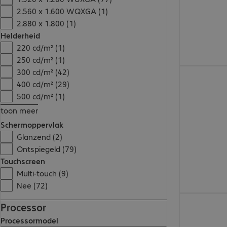
2.560 x 1.600 WQXGA (1)
2.880 x 1.800 (1)
Helderheid
220 cd/m² (1)
250 cd/m² (1)
300 cd/m² (42)
€ 2.745,00
400 cd/m² (29)
500 cd/m² (1)
toon meer
Schermoppervlak
Glanzend (2)
Ontspiegeld (79)
Touchscreen
Multi-touch (9)
Nee (72)
€ 1.370,42
Processor
Processormodel