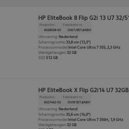
HP EliteBook 8 Flip G2i 13 U7 32/
Productnr.:
Fabrikant-nr.:
6028038-03
DW7J9ET#ABH
Uitvoering
:
Nederland
Schermgrootte
:
33,8 cm (13,3")
Processormodel
:
Intel Core Ultra 7 355, 2,3 GHz
Werkgeheugen
:
32 GB
SSD
:
512 GB
HP EliteBook X Flip G2i14 U7 32G
Productnr.:
Fabrikant-nr.:
6027462-03
DV0F3ET#ABH
Uitvoering
:
Nederland
Schermgrootte
:
35,6 cm (14,0")
Processormodel
:
Intel Core Ultra 7 356H, 1,9 GHz
Werkgeheugen
:
32 GB