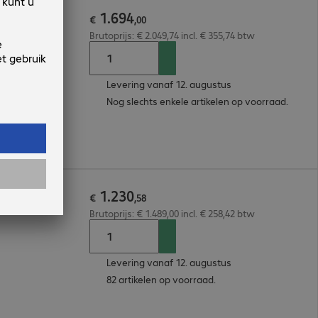
1
.
694
B
€
,
00
Brutoprijs: € 2.049,74 incl. € 355,74 btw
Levering vanaf 12. augustus
Nog slechts enkele artikelen op voorraad.
1
.
230
B
€
,
58
Brutoprijs: € 1.489,00 incl. € 258,42 btw
Levering vanaf 12. augustus
82 artikelen op voorraad.