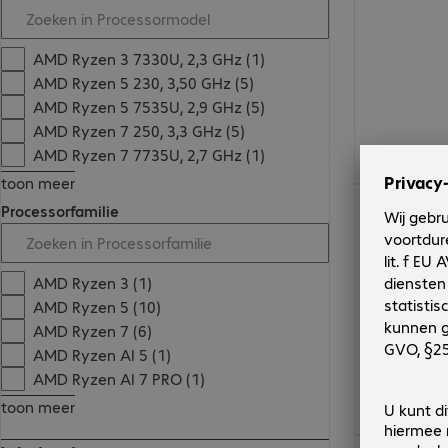
AMD Ryzen 3 7330U, 2,3 GHz (1)
AMD Ryzen 5 230, 3,50 GHz (5)
AMD Ryzen 5 7535U, 2,9 GHz (5)
AMD Ryzen 7 250, 3,3 GHz (5)
AMD Ryzen 7 7735U, 2,7 GHz (1)
toon meer
€ 1.232,06
Processorfamilie
AMD Ryzen 3 (1)
AMD Ryzen 5 (10)
AMD Ryzen 7 (6)
AMD Ryzen AI 5 (1)
AMD Ryzen AI 7 PRO (1)
toon meer
€ 1.694,00