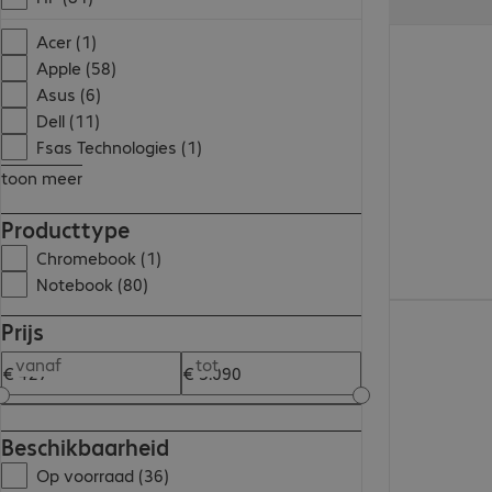
€ 2.556,00
Acer (1)
Apple (58)
Asus (6)
Dell (11)
Fsas Technologies (1)
toon meer
Producttype
Chromebook (1)
Notebook (80)
€ 2.900,00
Prijs
vanaf
tot
Beschikbaarheid
Op voorraad (36)