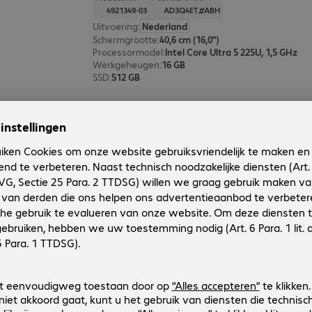
4921349-03
AD3Q4ET#ABH
Uitvoering
:
Nederland
Schermgrootte
:
40,6 cm (16,0")
Processormodel
:
Intel Core Ultra 5 225U, 1,5 GHz
Werkgeheugen
:
16 GB
SSD
:
512 GB
HP EliteBook 6 G1i 16 U7 16/512G
Productnr.:
Fabrikant-nr.:
4926199-03
AD3Q5ET#ABH
Uitvoering
:
Nederland
Schermgrootte
:
40,6 cm (16,0")
Processormodel
:
Intel Core Ultra 7 255U, 2,0 GHz
Werkgeheugen
:
16 GB
SSD
:
512 GB