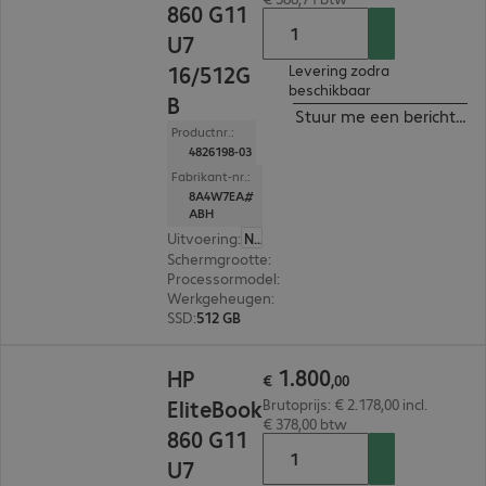
860 G11
U7
16/512G
Levering zodra
beschikbaar
B
Stuur me een bericht ind
Productnr.:
4826198-03
Fabrikant-nr.:
8A4W7EA#
ABH
Uitvoering
:
Nederland
Schermgrootte
:
40,6 cm (16,0")
Processormodel
:
Intel Core Ultra 7 165U, 1,7 GHz
Werkgeheugen
:
16 GB
SSD
:
512 GB
€ 1.800,00
1
.
800
HP
€
,
00
EliteBook
Brutoprijs: € 2.178,00 incl.
€ 378,00 btw
860 G11
U7