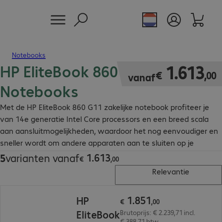
Notebooks
HP EliteBook 860 G11
€ 1.613,00
1
.
613
€
,
00
vanaf
Notebooks
Met de HP EliteBook 860 G11 zakelijke notebook profiteer je
van 14e generatie Intel Core processors en een breed scala
aan aansluitmogelijkheden, waardoor het nog eenvoudiger en
sneller wordt om andere apparaten aan te sluiten op je
zakelijke notebook.
1
.
613
5
varianten vanaf
€ 1.613,00
€
,
00
Relevantie
€ 1.851,00
1
.
851
HP
€
,
00
EliteBook
Brutoprijs: € 2.239,71 incl.
€ 388,71 btw