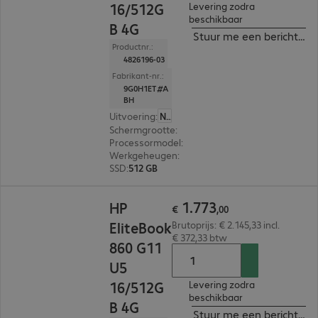
16/512G
Levering zodra
beschikbaar
B 4G
Stuur me een bericht ind
Productnr.:
4826196-03
Fabrikant-nr.:
9G0H1ET#A
BH
Uitvoering
:
Nederland
Schermgrootte
:
40,6 cm (16,0")
Processormodel
:
Intel Core Ultra 7 155U, 1,7 GHz
Werkgeheugen
:
16 GB
SSD
:
512 GB
€ 1.773,00
1
.
773
HP
€
,
00
EliteBook
Brutoprijs: € 2.145,33 incl.
€ 372,33 btw
860 G11
U5
16/512G
Levering zodra
beschikbaar
B 4G
Stuur me een bericht ind