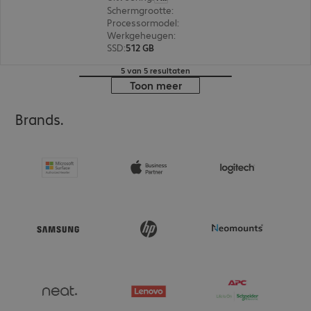
Schermgrootte
:
40,6 cm (16,0")
Processormodel
:
Intel Core Ultra 7 155U, 1,7 GHz
Werkgeheugen
:
16 GB
SSD
:
512 GB
5 van 5 resultaten
Toon meer
Brands.