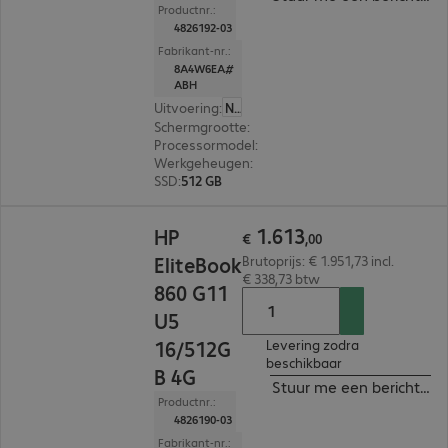
Productnr.:
4826192-03
Fabrikant-nr.:
8A4W6EA#
ABH
Uitvoering
:
Nederland
Schermgrootte
:
40,6 cm (16,0")
Processormodel
:
Intel Core Ultra 5 135U, 1,6 GHz
Werkgeheugen
:
16 GB
SSD
:
512 GB
€ 1.613,00
1
.
613
HP
€
,
00
EliteBook
Brutoprijs: € 1.951,73 incl.
€ 338,73 btw
860 G11
U5
16/512G
Levering zodra
beschikbaar
B 4G
Stuur me een bericht ind
Productnr.:
4826190-03
Fabrikant-nr.: