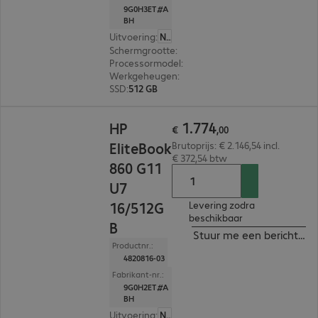
9G0H3ET#A
BH
Uitvoering
:
Nederland
Schermgrootte
:
40,6 cm (16,0")
Processormodel
:
Intel Core Ultra 5 125U, 1,3 GHz
Werkgeheugen
:
16 GB
SSD
:
512 GB
€ 1.774,00
1
.
774
HP
€
,
00
EliteBook
Brutoprijs: € 2.146,54 incl.
€ 372,54 btw
860 G11
U7
16/512G
Levering zodra
beschikbaar
B
Stuur me een bericht ind
Productnr.:
4820816-03
Fabrikant-nr.:
9G0H2ET#A
BH
Uitvoering
:
Nederland