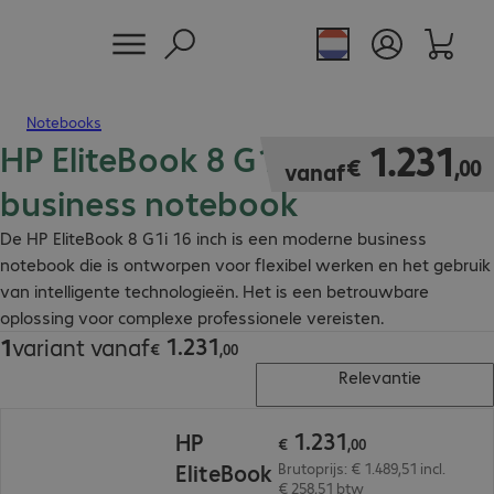
Notebooks
HP EliteBook 8 G1i 16" AI
€ 1.231,00
1
.
231
€
,
00
vanaf
business notebook
De HP EliteBook 8 G1i 16 inch is een moderne business
notebook die is ontworpen voor flexibel werken en het gebruik
van intelligente technologieën. Het is een betrouwbare
oplossing voor complexe professionele vereisten.
1
.
231
1
variant vanaf
€ 1.231,00
€
,
00
Relevantie
€ 1.231,00
1
.
231
HP
€
,
00
EliteBook
Brutoprijs: € 1.489,51 incl.
€ 258,51 btw