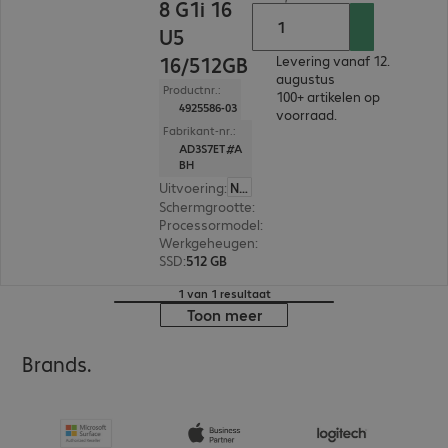
8 G1i 16
U5
16/512GB
Levering vanaf 12.
augustus
Productnr.:
100+ artikelen op
4925586-03
voorraad.
Fabrikant-nr.:
AD3S7ET#A
BH
Uitvoering
:
Nederland
Schermgrootte
:
40,6 cm (16,0")
Processormodel
:
Intel Core Ultra 5 225U, 1,5 GH
Werkgeheugen
:
16 GB
SSD
:
512 GB
1 van 1 resultaat
Toon meer
Brands.