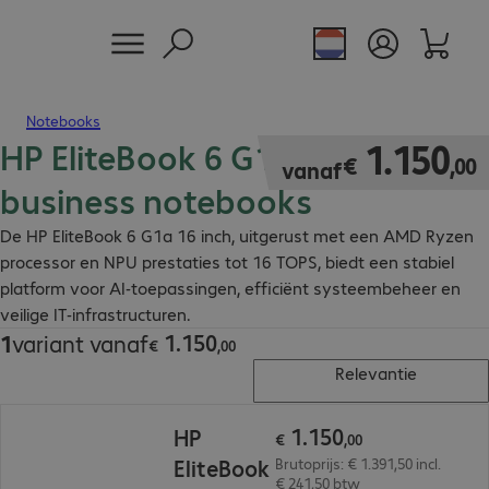
Notebooks
HP EliteBook 6 G1a 16" AI
€ 1.150,00
1
.
150
€
,
00
vanaf
business notebooks
De HP EliteBook 6 G1a 16 inch, uitgerust met een AMD Ryzen
processor en NPU prestaties tot 16 TOPS, biedt een stabiel
platform voor AI-toepassingen, efficiënt systeembeheer en
veilige IT-infrastructuren.
1
.
150
1
variant vanaf
€ 1.150,00
€
,
00
Relevantie
€ 1.150,00
1
.
150
HP
€
,
00
EliteBook
Brutoprijs: € 1.391,50 incl.
€ 241,50 btw