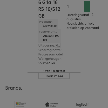
6 G1a 16
R5 16/512
GB
Levering vanaf 12.
augustus
Productnr.:
Nog slechts enkele
4922100-03
artikelen op voorraad.
Fabrikant-nr.:
AD3R2ET#A
BH
Uitvoering
:
Nederland
Schermgrootte
:
40,6 cm (16,0")
Processormodel
:
AMD Ryzen 5 230, 3,50 GHz
Werkgeheugen
:
16 GB
SSD
:
512 GB
1 van 1 resultaat
Toon meer
Brands.