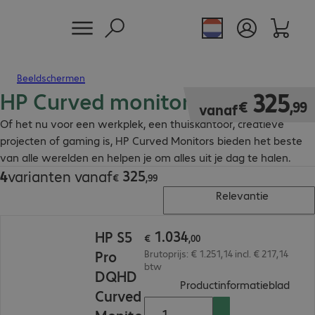
Beeldschermen
HP Curved monitor
€ 325,99
325
€
,
99
vanaf
Of het nu voor een werkplek, een thuiskantoor, creatieve
projecten of gaming is, HP Curved Monitors bieden het beste
van alle werelden en helpen je om alles uit je dag te halen.
325
4
varianten vanaf
€ 325,99
€
,
99
Relevantie
€ 1.034,00
1
.
034
HP S5
€
,
00
Pro
Brutoprijs: € 1.251,14 incl. € 217,14
btw
DQHD
(
PDF,
Productinformatieblad
Curved