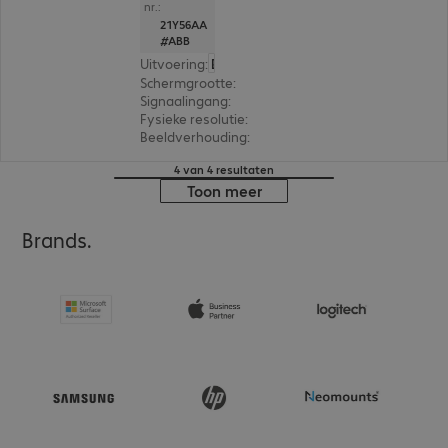
nr.:
21Y56AA
#ABB
Uitvoering
:
Europa
Schermgrootte
:
86,4 cm (34,0")
Signaalingang
:
1 x USB-C, 1 x DisplayPort (digitaal)
Fysieke resolutie
:
3.440 x 1.440 UWQHD
Beeldverhouding
:
21:9
4 van 4 resultaten
Toon meer
Brands.