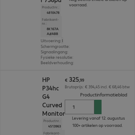
voorraad.
Productnr.:
4810478
Fabrikant-
nr.:
8K167A
A#ABB
Uitvoering
:
Europa
Schermgrootte
:
95,3 cm (37,5")
Signaalingang
:
1 x USB-C, 1 x DisplayPort (digitaal),
Fysieke resolutie
:
3.840 x 1.600
Beeldverhouding
:
21:9
€ 325,99
325
HP
€
,
99
P34hc
Brutoprijs: € 394,45 incl. € 68,46 btw
(
PDF
Productinformatieblad
G4
Curved
Monitor
Levering vanaf 12. augustus
Productnr.:
100+ artikelen op voorraad.
4513963
Fabrikant-