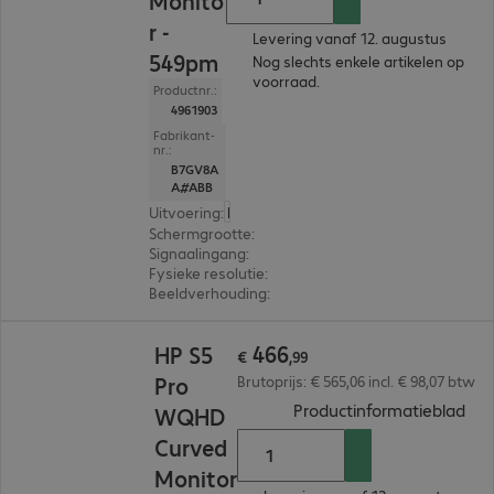
Monito
r -
Levering vanaf 12. augustus
549pm
Nog slechts enkele artikelen op
voorraad.
Productnr.:
4961903
Fabrikant-
nr.:
B7GV8A
A#ABB
Uitvoering
:
Europa
Schermgrootte
:
124,5 cm (49,0")
Signaalingang
:
2 x USB-C, 1 x DisplayPort (digitaal),
Fysieke resolutie
:
5.120 x 1.440 Dual QHD
Beeldverhouding
:
32:9
€ 466,99
466
HP S5
€
,
99
Pro
Brutoprijs: € 565,06 incl. € 98,07 btw
(
PDF
Productinformatieblad
WQHD
Curved
Monitor