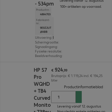
Levering vanaf 12. augustus
- 534pm
100+ artikelen op voorraad.
Productnr.:
4864703
Fabrikant-
nr.:
9E0Z2UT
#ABB
Uitvoering
:
Europa
Schermgrootte
:
86,4 cm (34,0")
Signaalingang
:
1 x USB-C, 1 x DisplayPort (digitaal)
Fysieke resolutie
:
3.440 x 1.440 UWQHD
Beeldverhouding
:
21:9
€ 924,99
924
HP S7
€
,
99
Pro
Brutoprijs: € 1.119,24 incl. € 194,25
btw
WQHD
(
PDF,
Productinformatieblad
+ TB4
Curved
Monito
Levering vanaf 12. augustus
r 738pu
Nog slechts enkele artikelen op