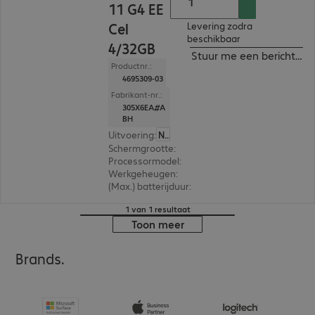
11 G4 EE
Cel
Levering zodra
beschikbaar
4/32GB
Stuur me een bericht ind
Productnr.:
4695309-03
Fabrikant-nr.:
305X6EA#A
BH
Uitvoering
:
Nederland
Schermgrootte
:
29,5 cm (11,6")
Processormodel
:
Intel Celeron N5100, 1,1 GHz
Werkgeheugen
:
4 GB
(Max.) batterijduur
:
12 uur
1 van 1 resultaat
Toon meer
Brands.