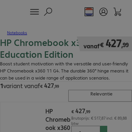
Notebooks
HP Chromebook x360 11 G4
€ 427,99
427
€
,
99
vanaf
Education Edition
Boost student motivation with the versatile and user-friendly
HP Chromebook x360 11 G4. The durable 360° hinge means it
can be used in a wide range of application scenarios.
427
1
variant vanaf
€ 427,99
€
,
99
Relevantie
€ 427,99
427
HP
€
,
99
Chromeb
Brutoprijs: € 517,87 incl. € 89,88
btw
ook x360