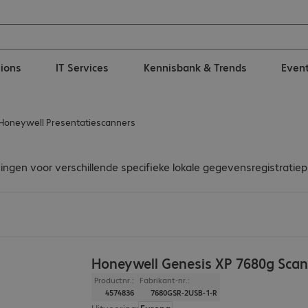
tions
IT Services
Kennisbank & Trends
Even
Honeywell Presentatiescanners
s
gen voor verschillende specifieke lokale gegevensregistratiep
Honeywell Genesis XP 7680g Scan
Productnr.:
Fabrikant-nr.:
4574836
7680GSR-2USB-1-R