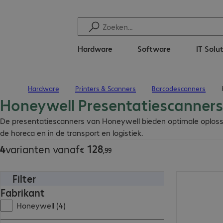
Hardware
Software
IT Solu
Hardware
Printers & Scanners
Barcodescanners
Terug naar startpagina
Honeywell Presentatiescanner
€ 128,99
De presentatiescanners van Honeywell bieden optimale oplossin
de horeca en in de transport en logistiek.
128
4
varianten vanaf
€
,
99
Filter
€ 194,99
Fabrikant
Honeywell (4)