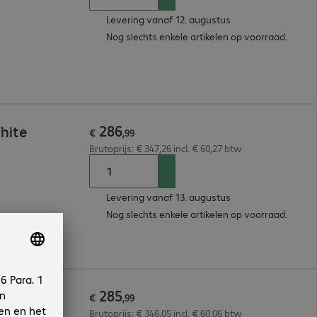
Levering vanaf 12. augustus
Nog slechts enkele artikelen op voorraad.
286
hite
€
,
99
Brutoprijs: € 347,26 incl. € 60,27 btw
Levering vanaf 13. augustus
Nog slechts enkele artikelen op voorraad.
285
 USB Kit
€
,
99
Brutoprijs: € 346,05 incl. € 60,06 btw