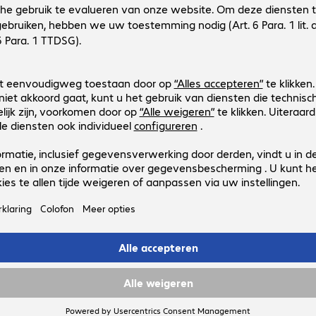
4138243
3320G-4USB-0
Uitvoering
:
Europa
Toepassingsgebied
:
Detailhandel
Scan engine
:
Area imager
Supported codes
:
2D + 1D
Beschermingsgraad
:
IP53
Honeywell Orbit 7120 Scanner USB
Productnr.:
Fabrikant-nr.:
371303
MK7120-31A38
Uitvoering
:
Europa
Toepassingsgebied
:
Detailhandel
Scan engine
:
Laser
Supported codes
:
1D
4 van 4 resultate
Toon meer