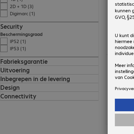
2D + 1D (3)
Digimarc (1)
Security
Beschermingsgraad
IP52 (1)
IP53 (1)
€ 128,99
Fabrieksgarantie
Uitvoering
Inbegrepen in de levering
Design
Connectivity