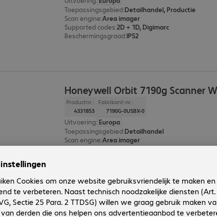
Uitvoering
:
Europa
Toepassingsgebied
:
Detailhandel, Productie
Scan engine
:
Area imager
Supported codes
:
2D + 1D, Digimarc
Beschermingsgraad
:
IP52
Honeywell Orbit 7190g Scanner W
Productnr.:
Fabrikant-nr.:
4331853
7190G-0USBX-0
Uitvoering
:
Europa
Toepassingsgebied
:
Detailhandel
Scan engine
:
Area imager
Supported codes
:
2D + 1D
Honeywell Vuquest 3320g Scanner
Productnr.:
Fabrikant-nr.: