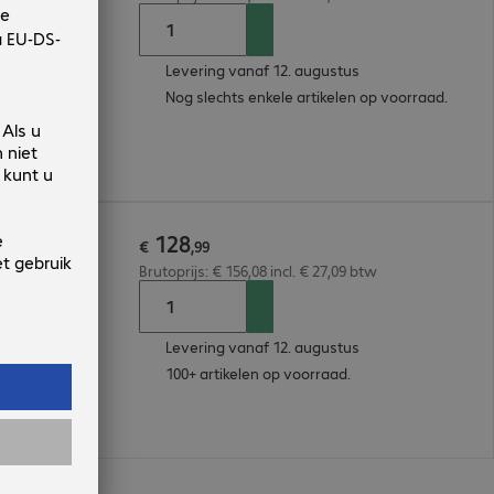
Levering vanaf 12. augustus
Nog slechts enkele artikelen op voorraad.
128
 Kit
€
,
99
Brutoprijs: € 156,08 incl. € 27,09 btw
Levering vanaf 12. augustus
100+ artikelen op voorraad.
n