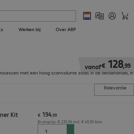
ts
Werken bij
Over ARP
€ 128,99
128
€
,
99
vanaf
rocessen met een hoog scanvolume zoals in de detailhandel, in
Relevantie
194
ner Kit
€
,
99
Brutoprijs: € 235,94 incl. € 40,95 btw