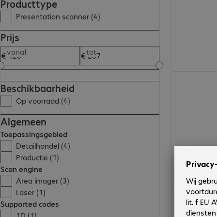
Producttype
Presentation scanner (4)
Prijs
vanaf
tot
€ 286,99
Beschikbaarheid
Op voorraad (4)
Algemeen
Toepassingsgebied
Detailhandel (4)
Productie (1)
Scan engine
Area imager (3)
€ 285,99
Laser (1)
Supported codes
1D (1)