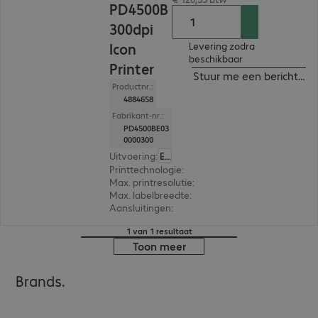
PD4500B
300dpi
Icon
Levering zodra
beschikbaar
Printer
Stuur me een bericht ind
Productnr.:
4884658
Fabrikant-nr.:
PD4500BE03
0000300
Uitvoering
:
Europa
Printtechnologie
:
Thermisch direct, Thermisch t
Max. printresolutie
:
300 dpi
Max. labelbreedte
:
114 mm
Aansluitingen
:
USB
1 van 1 resultaat
Toon meer
Brands.