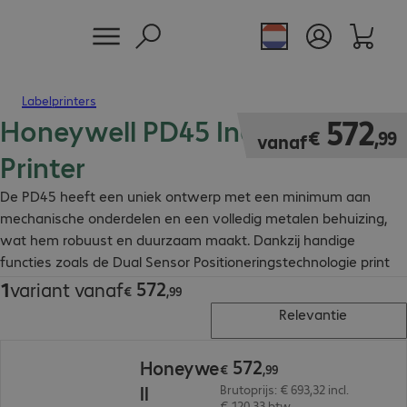
Labelprinters
Honeywell PD45 Industrial
€ 572,99
572
€
,
99
vanaf
Printer
De PD45 heeft een uniek ontwerp met een minimum aan
mechanische onderdelen en een volledig metalen behuizing,
wat hem robuust en duurzaam maakt. Dankzij handige
functies zoals de Dual Sensor Positioneringstechnologie print
deze industriële printer met de hoogste nauwkeurigheid.
572
1
variant vanaf
€ 572,99
€
,
99
Relevantie
€ 572,99
572
Honeywe
€
,
99
ll
Brutoprijs: € 693,32 incl.
€ 120,33 btw