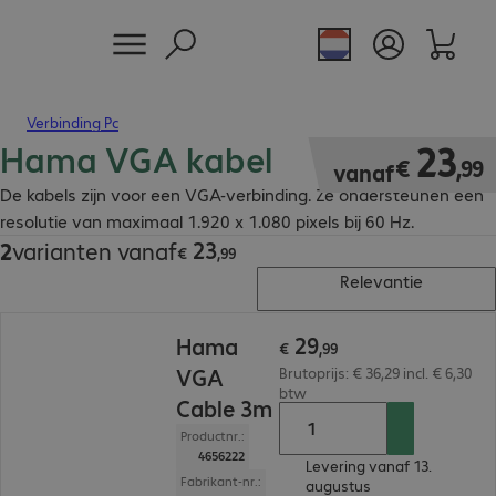
Verbinding Pc
Hama VGA kabel
€ 23,99
23
€
,
99
vanaf
De kabels zijn voor een VGA-verbinding. Ze ondersteunen een
resolutie van maximaal 1.920 x 1.080 pixels bij 60 Hz.
23
2
varianten vanaf
€ 23,99
€
,
99
Relevantie
€ 29,99
29
Hama
€
,
99
VGA
Brutoprijs: € 36,29 incl. € 6,30
btw
Cable 3m
Productnr.:
4656222
Levering vanaf 13.
Fabrikant-nr.:
augustus