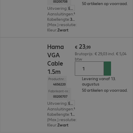
00200708
50 artikelen op voorraad.
Uitvoering
:
Europa
Aansluitingen
:
VGA (HD15) connector | VGA (HD15) connector
Kabellengte
:
3 m
(Max.) resolutie
:
1.920 x 1.080 pixels bij 60 Hz
Kleur
:
Zwart
€ 23,99
23
Hama
€
,
99
VGA
Brutoprijs: € 29,03 incl. € 5,04
btw
Cable
1.5m
Levering vanaf 13.
Productnr.:
augustus
4656220
50 artikelen op voorraad.
Fabrikant-nr.:
00200707
Uitvoering
:
Europa
Aansluitingen
:
VGA (HD15) connector | VGA (HD15) connector
Kabellengte
:
1,5 m
(Max.) resolutie
:
1.920 x 1.080 pixels bij 60 Hz
Kleur
:
Zwart