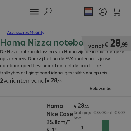
Accessoires Mobility
Hama Nizza notebooktassen
€ 28,99
28
€
,
99
vanaf
De Nizza notebooktassen van Hama zijn de ideale metgezel
op zakenreis. Dankzij het harde EVA-materiaal is jouw
notebook goed beschermd en met de praktische
trolleybevestigingsband ideaal geschikt voor op reis.
28
2
varianten vanaf
€ 28,99
€
,
99
Relevantie
€ 28,99
28
Hama
€
,
99
Nice Case
Brutoprijs: € 35,08 incl. € 6,09
btw
35.8cm/1
4.1"