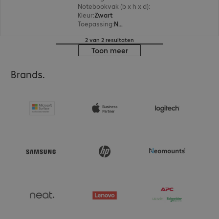
Notebookvak (b x h x d)
:
384 x 265 x 25 mm
Kleur
:
Zwart
Toepassing
:
Notebook
2 van 2 resultaten
Toon meer
Brands.