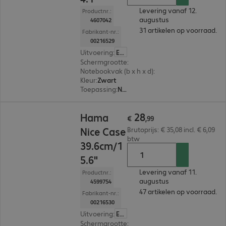
Levering vanaf 12.
Productnr.:
augustus
4607042
31 artikelen op voorraad.
Fabrikant-nr.:
00216529
Uitvoering
:
Europa
Schermgrootte
:
35,8 cm (14,1")
Notebookvak (b x h x d)
:
350 x 350 x 35 mm
Kleur
:
Zwart
Toepassing
:
Notebook
€ 28,99
28
Hama
€
,
99
Nice Case
Brutoprijs: € 35,08 incl. € 6,09
btw
39.6cm/1
5.6"
Levering vanaf 11.
Productnr.:
augustus
4599754
47 artikelen op voorraad.
Fabrikant-nr.:
00216530
Uitvoering
:
Europa
Schermgrootte
:
39,6 cm (15,6")