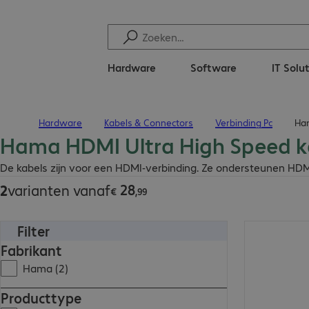
Hardware
Software
IT Solu
Hardware
Kabels & Connectors
Verbinding Pc
Ham
Terug naar startpagina
Hama HDMI Ultra High Speed k
€ 28,99
De kabels zijn voor een HDMI-verbinding. Ze ondersteunen HDMI U
28
2
varianten vanaf
€
,
99
Filter
€ 28,99
Fabrikant
Hama (2)
Producttype