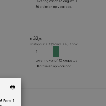
Levering vanaf 12. augustus
50 artikelen op voorraad.
32
€
,
99
Brutoprijs: € 39,92 incl. € 6,93 btw
Levering vanaf 12. augustus
50 artikelen op voorraad.
n