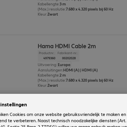
Kabellengte
:
3 m
(Max.) resolutie
:
7.680 x 4.320 pixels bij 60 Hz
Kleur
:
Zwart
Hama HDMI Cable 2m
Productnr.:
Fabrikant-nr.:
4979360
00202028
Uitvoering
:
Europa
Aansluitingen
:
HDMI (A) | HDMI (A)
Kabellengte
:
2 m
(Max.) resolutie
:
7.680 x 4.320 pixels bij 60 Hz
Kleur
:
Zwart
2 van 2 resultate
Toon meer