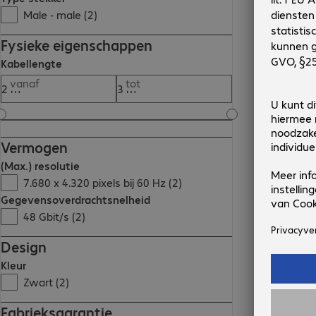
Male - male (2)
Fysieke eigenschappen
Kabellengte
vanaf
tot
Vermogen
(Max.) resolutie
7.680 x 4.320 pixels bij 60 Hz (2)
Gegevensoverdrachtsnelheid
48 Gbit/s (2)
Design
Kleur
Zwart (2)
Fabrieksgarantie