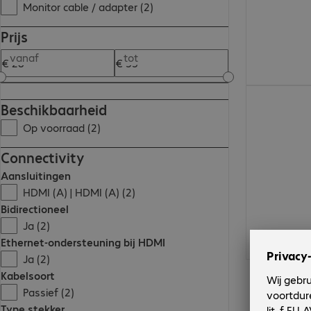
Monitor cable / adapter (2)
Prijs
vanaf
tot
€ 32,99
Beschikbaarheid
Op voorraad (2)
Connectivity
Aansluitingen
HDMI (A) | HDMI (A) (2)
Bidirectioneel
Ja (2)
Ethernet-ondersteuning bij HDMI
Ja (2)
Kabelsoort
Passief (2)
Type stekker