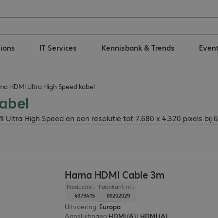
tions
IT Services
Kennisbank & Trends
Even
a HDMI Ultra High Speed kabel
abel
ltra High Speed en een resolutie tot 7.680 x 4.320 pixels bij 6
Hama HDMI Cable 3m
Productnr.:
Fabrikant-nr.:
4979415
00202029
Uitvoering
:
Europa
Aansluitingen
:
HDMI (A) | HDMI (A)