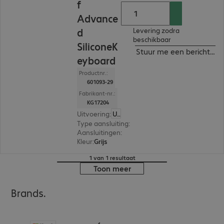
f
Advance
d
Levering zodra
beschikbaar
SiliconeK
Stuur me een bericht ind
eyboard
Productnr.:
601093-29
Fabrikant-nr.:
KG17204
Uitvoering
:
US (Engels)
Type aansluiting
:
Met kabel
Aansluitingen
:
1 x USB-A
Kleur
:
Grijs
1 van 1 resultaat
Toon meer
Brands.