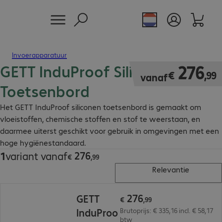
Invoerapparatuur
GETT InduProof Siliconen
€ 276,99
276
€
,
99
vanaf
Toetsenbord
Het GETT InduProof siliconen toetsenbord is gemaakt om
vloeistoffen, chemische stoffen en stof te weerstaan, en
daarmee uiterst geschikt voor gebruik in omgevingen met een
hoge hygiënestandaard.
276
1
variant vanaf
€ 276,99
€
,
99
Relevantie
€ 276,99
276
GETT
€
,
99
InduProo
Brutoprijs: € 335,16 incl. € 58,17
btw