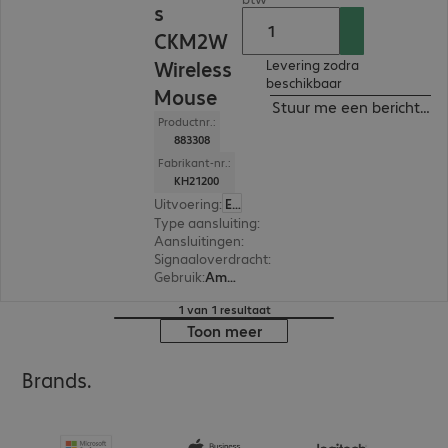
s
CKM2W
Wireless
Levering zodra
beschikbaar
Mouse
Stuur me een bericht ind
Productnr.:
883308
Fabrikant-nr.:
KH21200
Uitvoering
:
Europa
Type aansluiting
:
Draadloos
Aansluitingen
:
1 x USB-A
Signaaloverdracht
:
2,4 GHz, Via USB-ontvanger
Gebruik
:
Ambidextrous
1 van 1 resultaat
Toon meer
Brands.