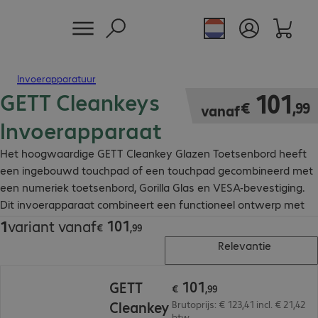
Invoerapparatuur
GETT Cleankeys
€ 101,99
101
€
,
99
vanaf
Invoerapparaat
Het hoogwaardige GETT Cleankey Glazen Toetsenbord heeft
een ingebouwd touchpad of een touchpad gecombineerd met
een numeriek toetsenbord, Gorilla Glas en VESA-bevestiging.
Dit invoerapparaat combineert een functioneel ontwerp met
hoogwaardige functies.
101
1
variant vanaf
€ 101,99
€
,
99
Relevantie
€ 101,99
101
GETT
€
,
99
Cleankey
Brutoprijs: € 123,41 incl. € 21,42
btw