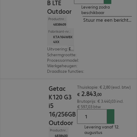
B LTE
Levering zodra
Outdoor
beschikbaar
Productnr.:
Stuur me een bericht ind
4838409
Fabrikant-nr.:
KTA164W8X
4XX
Uitvoering
:
Europa
Schermgrootte
:
31,8 cm (12,5")
Processormodel
:
Intel Core i5-1335U, 1,3 GHz
Werkgeheugen
:
16 GB
Draadloze functies
:
WLAN, Bluetooth, WWAN, 
€ 2.843,00
Getac
Thuiskopie: € 2,80 (excl. btw)
2
.
843
€
,
00
K120 G3
Brutoprijs: € 3.440,03 incl.
i5
€ 597,03 btw
16/256GB
Outdoor
Levering vanaf 12.
Productnr.:
augustus
4838400