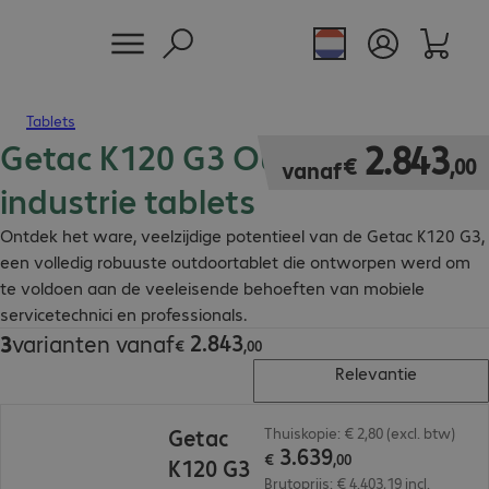
Tablets
Getac K120 G3 Outdoor
€ 2.843,00
2
.
843
€
,
00
vanaf
industrie tablets
Ontdek het ware, veelzijdige potentieel van de Getac K120 G3,
een volledig robuuste outdoortablet die ontworpen werd om
te voldoen aan de veeleisende behoeften van mobiele
servicetechnici en professionals.
2
.
843
3
varianten vanaf
€ 2.843,00
€
,
00
Relevantie
€ 3.639,00
Getac
Thuiskopie: € 2,80 (excl. btw)
3
.
639
€
,
00
K120 G3
Brutoprijs: € 4.403,19 incl.