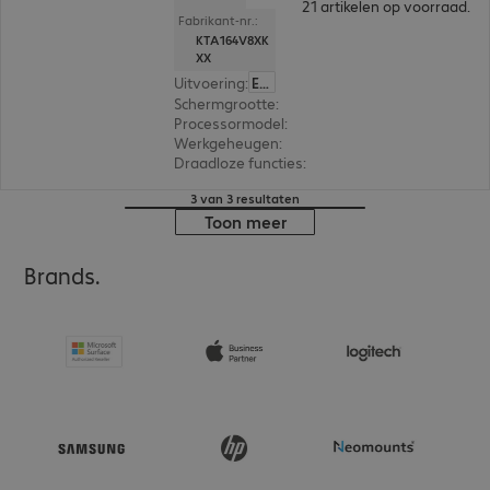
21 artikelen op voorraad.
Fabrikant-nr.:
KTA164V8XK
XX
Uitvoering
:
Europa
Schermgrootte
:
31,8 cm (12,5")
Processormodel
:
Intel Core i5-1335U, 1,3 GHz
Werkgeheugen
:
16 GB
Draadloze functies
:
WLAN, Bluetooth
3 van 3 resultaten
Toon meer
Brands.