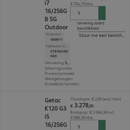
i7
€ 764,19 btw
16/256G
B 5G
Levering zodra
Outdoor
beschikbaar
Productnr.:
Stuur me een bericht ind
4838411
Fabrikant-nr.:
KTB164V8X
NXX
Uitvoering
:
Europa
Schermgrootte
:
31,8 cm (12,5")
Processormodel
:
Intel Core i7-1355U, 1,7 GHz
Werkgeheugen
:
16 GB
Draadloze functies
:
WLAN, Bluetooth, WWAN, 
€ 3.278,00
Getac
Thuiskopie: € 2,80 (excl. btw)
3
.
278
€
,
00
K120 G3
Brutoprijs: € 3.966,38 incl.
i5
€ 688,38 btw
16/256G