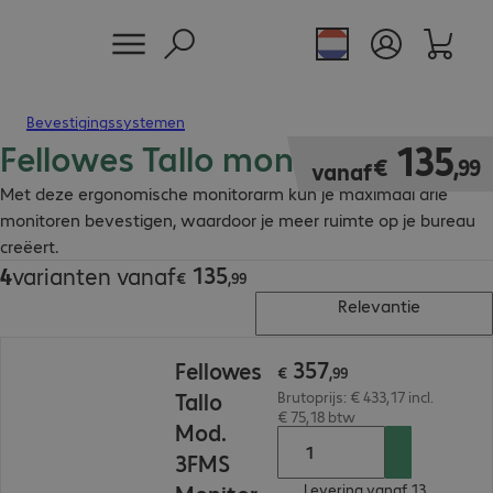
Bevestigingssystemen
Fellowes Tallo monitorarm
€ 135,99
135
€
,
99
vanaf
Met deze ergonomische monitorarm kun je maximaal drie
monitoren bevestigen, waardoor je meer ruimte op je bureau
creëert.
135
4
varianten vanaf
€ 135,99
€
,
99
Relevantie
€ 357,99
357
Fellowes
€
,
99
Tallo
Brutoprijs: € 433,17 incl.
€ 75,18 btw
Mod.
3FMS
Levering vanaf 13.