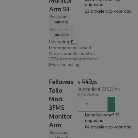
Monitor
augustus
Arm Sil
22 artikelen op voorraad.
Productnr.:
4843139
Fabrikant-nr.:
8614201
Uitvoering
:
Europa
Montagemogelijkheid
:
Beeldscherm, Bureau
Ondersteunde monitors
:
3
VESA montagestandaard
:
75 x 75 mm, 100 x 1
(Max.) belasting
:
18,0 kg
€ 443,99
443
Fellowes
€
,
99
Tallo
Brutoprijs: € 537,23 incl.
€ 93,24 btw
Mod.
3FMS
Monitor
Levering vanaf 13.
augustus
Arm
84 artikelen op voorraad.
Productnr.:
4843138