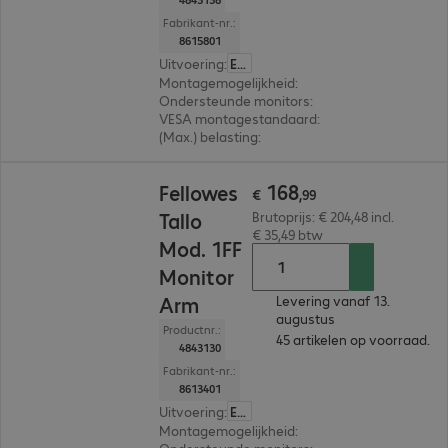
Fabrikant-nr.:
8615801
Uitvoering
:
Europa
Montagemogelijkheid
:
Bureau
Ondersteunde monitors
:
3
VESA montagestandaard
:
75 x 75 mm, 100 x 1
(Max.) belasting
:
27,0 kg
€ 168,99
168
Fellowes
€
,
99
Tallo
Brutoprijs: € 204,48 incl.
€ 35,49 btw
Mod. 1FF
Monitor
Arm
Levering vanaf 13.
augustus
Productnr.:
45 artikelen op voorraad.
4843130
Fabrikant-nr.:
8613401
Uitvoering
:
Europa
Montagemogelijkheid
:
Bureau