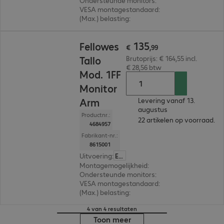
Ondersteunde monitors
:
1
VESA montagestandaard
:
75 x 75 mm, 100 x 1
(Max.) belasting
:
9,0 kg
€ 135,99
135
Fellowes
€
,
99
Tallo
Brutoprijs: € 164,55 incl.
€ 28,56 btw
Mod. 1FF
Monitor
Arm
Levering vanaf 13.
augustus
Productnr.:
22 artikelen op voorraad.
4684957
Fabrikant-nr.:
8615001
Uitvoering
:
Europa
Montagemogelijkheid
:
Bureau
Ondersteunde monitors
:
1
VESA montagestandaard
:
75 x 75 mm, 100 x 1
(Max.) belasting
:
9,0 kg
4 van 4 resultaten
Toon meer