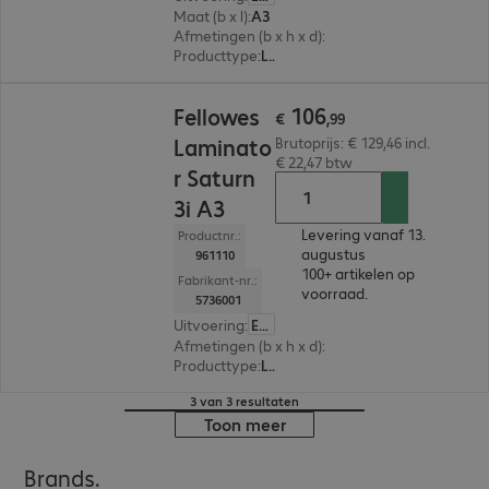
Maat (b x l)
:
A3
Afmetingen (b x h x d)
:
570 x 110 x 157 mm
Producttype
:
Lamineermachine
€ 106,99
106
Fellowes
€
,
99
Laminato
Brutoprijs: € 129,46 incl.
€ 22,47 btw
r Saturn
3i A3
Levering vanaf 13.
Productnr.:
augustus
961110
100+ artikelen op
Fabrikant-nr.:
voorraad.
5736001
Uitvoering
:
Europa
Afmetingen (b x h x d)
:
532 x 105 x 146 mm
Producttype
:
Lamineermachine
3 van 3 resultaten
Toon meer
Brands.