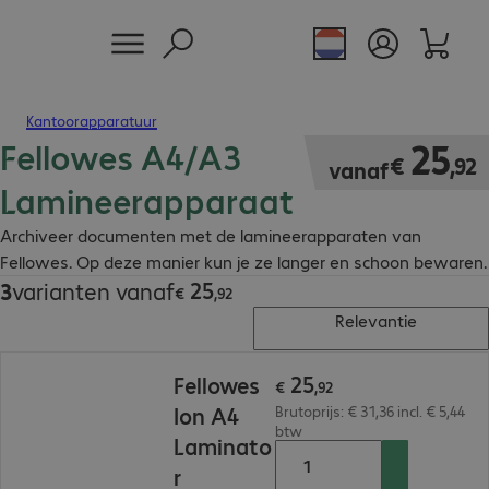
Kantoorapparatuur
Fellowes A4/A3
€ 25,92
25
€
,
92
vanaf
Lamineerapparaat
Archiveer documenten met de lamineerapparaten van
Fellowes. Op deze manier kun je ze langer en schoon bewaren.
25
3
varianten vanaf
€ 25,92
€
,
92
Relevantie
€ 25,92
25
Fellowes
€
,
92
Ion A4
Brutoprijs: € 31,36 incl. € 5,44
btw
Laminato
r