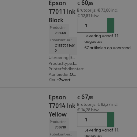
60
Epson
€
,
99
T7011 Ink
Brutoprijs: € 73,80 incl.
€ 12,81 btw
Black
Productnr.:
703668
Levering vanaf 11.
Fabrikant-nr.:
augustus
C13T7011401
67 artikelen op voorraad.
0
Uitvoering
:
Europa
Producttype
:
Ink
Printerfabrikanten
:
Epson
Aanbieder
:
Origineel
Kleur
:
Zwart
€ 67,99
67
Epson
€
,
99
T7014 Ink
Brutoprijs: € 82,27 incl.
€ 14,28 btw
Yellow
Productnr.:
703618
Levering vanaf 11.
Fabrikant-nr.:
augustus