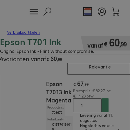
Verbruiksartikelen
Epson T701 Ink
€ 60,99
60
€
,
99
vanaf
Original Epson Ink - Print without compromise.
60
4
varianten vanaf
€ 60,99
€
,
99
Relevantie
€ 67,99
67
Epson
€
,
99
T7013 Ink
Brutoprijs: € 82,27 incl.
€ 14,28 btw
Magenta
Productnr.:
703672
Levering vanaf 11.
Fabrikant-nr.:
augustus
C13T7013401
Nog slechts enkele
0