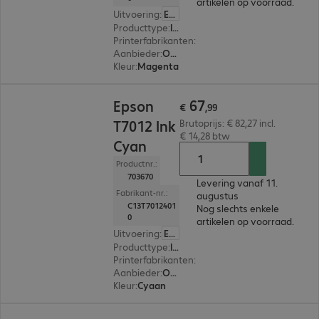
artikelen op voorraad.
Uitvoering
:
Europa
Producttype
:
Ink
Printerfabrikanten
:
Epson
Aanbieder
:
Origineel
Kleur
:
Magenta
€ 67,99
67
Epson
€
,
99
T7012 Ink
Brutoprijs: € 82,27 incl.
€ 14,28 btw
Cyan
Productnr.:
703670
Levering vanaf 11.
Fabrikant-nr.:
augustus
C13T7012401
Nog slechts enkele
0
artikelen op voorraad.
Uitvoering
:
Europa
Producttype
:
Ink
Printerfabrikanten
:
Epson
Aanbieder
:
Origineel
Kleur
:
Cyaan
€ 60,99