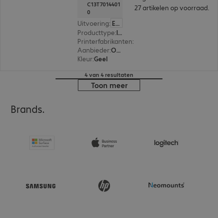
C13T7014401
27 artikelen op voorraad.
0
Uitvoering
:
Europa
Producttype
:
Ink
Printerfabrikanten
:
Epson
Aanbieder
:
Origineel
Kleur
:
Geel
4 van 4 resultaten
Toon meer
Brands.