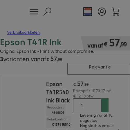
Verbruiksartikelen
Epson T41R Ink
€ 57,99
57
€
,
99
vanaf
Original Epson Ink - Print without compromise.
57
3
varianten vanaf
€ 57,99
€
,
99
Relevantie
€ 57,99
57
Epson
€
,
99
T41R540
Brutoprijs: € 70,17 incl.
€ 12,18 btw
Ink Black
Productnr.:
4348606
Levering vanaf 10.
Fabrikant-nr.:
augustus
C13T41R540
Nog slechts enkele