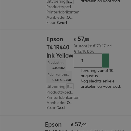
artikelen op voorraad.
Uitvoering
:
Europa
Producttype
:
Ink
Printerfabrikanten
:
Epson
Aanbieder
:
Origineel
Kleur
:
Zwart
€ 57,99
57
Epson
€
,
99
T41R440
Brutoprijs: € 70,17 incl.
€ 12,18 btw
Ink Yellow
Productnr.:
4348602
Levering vanaf 10.
Fabrikant-nr.:
augustus
C13T41R440
Nog slechts enkele
artikelen op voorraad.
Uitvoering
:
Europa
Producttype
:
Ink
Printerfabrikanten
:
Epson
Aanbieder
:
Origineel
Kleur
:
Geel
€ 57,99
57
Epson
€
,
99