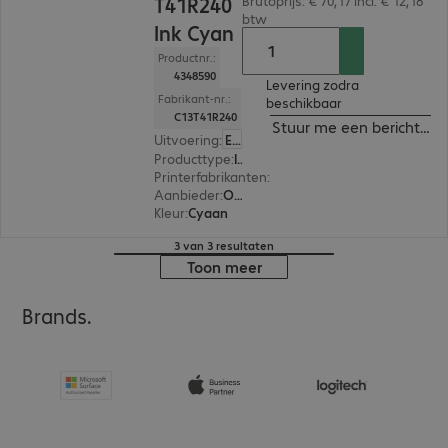
T41R240
Brutoprijs: € 70,17 incl. € 12,18
btw
Ink Cyan
Productnr.:
4348590
Levering zodra
Fabrikant-nr.:
beschikbaar
C13T41R240
Stuur me een bericht ind
Uitvoering
:
Europa
Producttype
:
Ink
Printerfabrikanten
:
Epson
Aanbieder
:
Origineel
Kleur
:
Cyaan
3 van 3 resultaten
Toon meer
Brands.