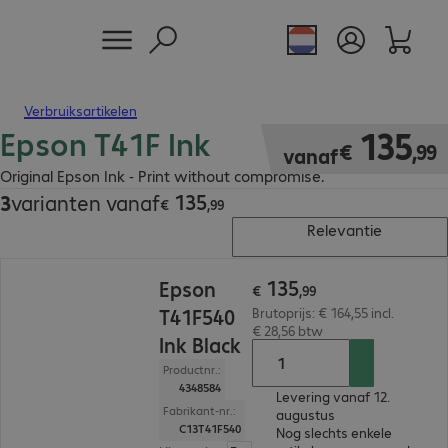
Verbruiksartikelen
Epson T41F Ink
€ 135,99
135
€
,
99
vanaf
Original Epson Ink - Print without compromise.
135
3
varianten vanaf
€ 135,99
€
,
99
Relevantie
€ 135,99
135
Epson
€
,
99
T41F540
Brutoprijs: € 164,55 incl.
€ 28,56 btw
Ink Black
Productnr.:
4348584
Levering vanaf 12.
Fabrikant-nr.:
augustus
C13T41F540
Nog slechts enkele