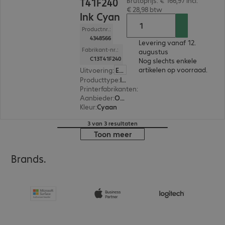
T41F240
Brutoprijs: € 166,97 incl.
€ 28,98 btw
Ink Cyan
Productnr.:
4348566
Levering vanaf 12.
Fabrikant-nr.:
augustus
C13T41F240
Nog slechts enkele
artikelen op voorraad.
Uitvoering
:
Europa
Producttype
:
Ink
Printerfabrikanten
:
Epson
Aanbieder
:
Origineel
Kleur
:
Cyaan
3 van 3 resultaten
Toon meer
Brands.