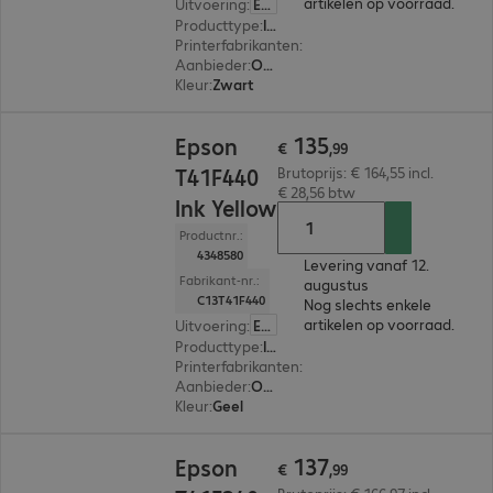
artikelen op voorraad.
Uitvoering
:
Europa
Producttype
:
Ink
Printerfabrikanten
:
Epson
Aanbieder
:
Origineel
Kleur
:
Zwart
€ 135,99
135
Epson
€
,
99
T41F440
Brutoprijs: € 164,55 incl.
€ 28,56 btw
Ink Yellow
Productnr.:
4348580
Levering vanaf 12.
Fabrikant-nr.:
augustus
C13T41F440
Nog slechts enkele
artikelen op voorraad.
Uitvoering
:
Europa
Producttype
:
Ink
Printerfabrikanten
:
Epson
Aanbieder
:
Origineel
Kleur
:
Geel
€ 137,99
137
Epson
€
,
99