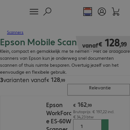
Scanners
Epson Mobile Scanner
€ 128,99
128
€
,
99
vanaf
Klein, compact en gemakkelijk me te nemen - Met de draagbare
scanners van Epson kun je onderweg snel documenten
scannen of thuis ruimte besparen. Overtuig jezelf van het
eenvoudige en flexibele gebruik.
128
3
varianten vanaf
€ 128,99
€
,
99
Relevantie
€ 162,99
162
Epson
€
,
99
WorkForc
Brutoprijs: € 197,22 incl.
€ 34,23 btw
e ES-60W
Scanner