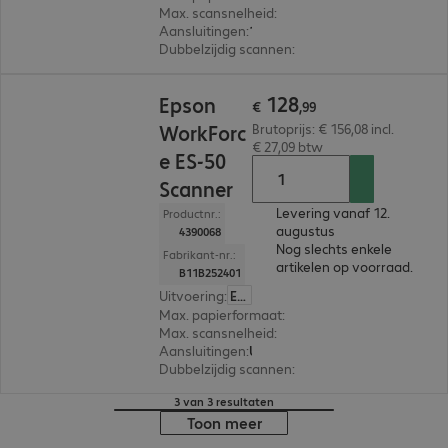
Max. scansnelheid
:
8.0 pag./minuut
Aansluitingen
:
1 x USB-B 2.0
Dubbelzijdig scannen
:
Nee
€ 128,99
128
Epson
€
,
99
WorkForc
Brutoprijs: € 156,08 incl.
€ 27,09 btw
e ES-50
Scanner
Levering vanaf 12.
Productnr.:
augustus
4390068
Nog slechts enkele
Fabrikant-nr.:
artikelen op voorraad.
B11B252401
Uitvoering
:
Europa
Max. papierformaat
:
A4
Max. scansnelheid
:
10,0 pag./minuut
Aansluitingen
:
USB
Dubbelzijdig scannen
:
Nee
3 van 3 resultaten
Toon meer