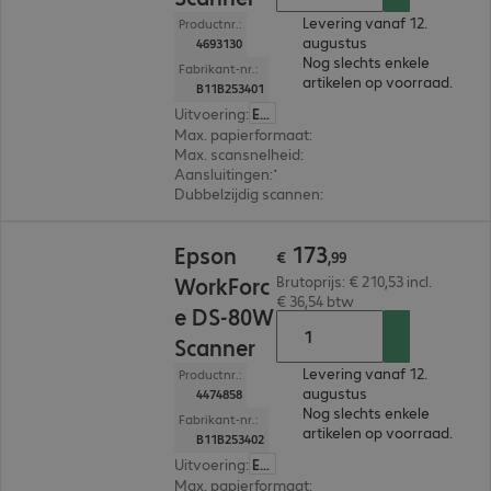
Levering vanaf 12.
Productnr.:
augustus
4693130
Nog slechts enkele
Fabrikant-nr.:
artikelen op voorraad.
B11B253401
Uitvoering
:
Europa
Max. papierformaat
:
A4
Max. scansnelheid
:
8.0 pag./minuut
Aansluitingen
:
1 x Micro-B USB 2.0
Dubbelzijdig scannen
:
Nee
€ 173,99
173
Epson
€
,
99
WorkForc
Brutoprijs: € 210,53 incl.
€ 36,54 btw
e DS-80W
Scanner
Levering vanaf 12.
Productnr.:
augustus
4474858
Nog slechts enkele
Fabrikant-nr.:
artikelen op voorraad.
B11B253402
Uitvoering
:
Europa
Max. papierformaat
:
A4