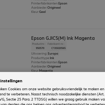
Printerfabrikanten
:
Epson
Aanbieder
:
Origineel
Kleur
:
Geel
Epson GJIC5(M) Ink Magenta
Productnr.:
Fabrikant-nr.:
950570
C13S020565
Uitvoering
:
Europa
Producttype
:
Ink
Printerfabrikanten
:
Epson
Aanbieder
:
Origineel
Kleur
:
Magenta
Epson GJIC5(C) Ink Cyan
Productnr.:
Fabrikant-nr.: