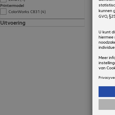
Printermodel
ColorWorks C831 (4)
Uitvoering
€ 68,99