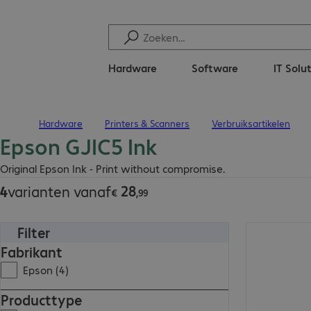
Hardware
Software
IT Solu
Hardware
Printers & Scanners
Verbruiksartikelen
Terug naar startpagina
Epson GJIC5 Ink
€ 28,99
Original Epson Ink - Print without compromise.
28
4
varianten vanaf
€
,
99
Filter
€ 32,99
Fabrikant
Epson (4)
Producttype