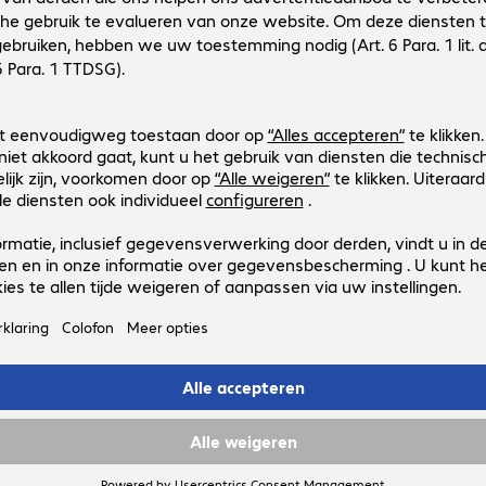
950565
C13S020564
Uitvoering
:
Europa
Producttype
:
Ink
Printerfabrikanten
:
Epson
Aanbieder
:
Origineel
Kleur
:
Cyaan
Epson GJIC5(K) Ink Black
Productnr.:
Fabrikant-nr.:
950558
C13S020563
Uitvoering
:
Europa
Producttype
:
Ink
Printerfabrikanten
:
Epson
Aanbieder
:
Origineel
Kleur
:
Zwart
4 van 4 resultate