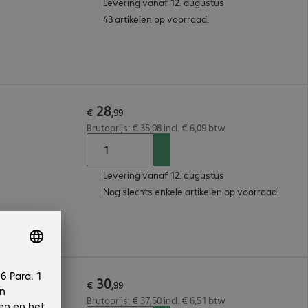
Levering vanaf 12. augustus
43 artikelen op voorraad.
28
€
,
99
Brutoprijs: € 35,08 incl. € 6,09 btw
Levering vanaf 12. augustus
Nog slechts enkele artikelen op voorraad.
30
€
,
99
Brutoprijs: € 37,50 incl. € 6,51 btw