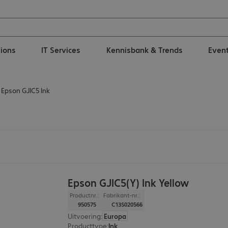
tions
IT Services
Kennisbank & Trends
Even
Epson GJIC5 Ink
Epson GJIC5(Y) Ink Yellow
Productnr.:
Fabrikant-nr.:
950575
C13S020566
Uitvoering
:
Europa
Producttype
:
Ink