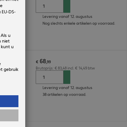
Levering vanaf 12. augustus
Nog slechts enkele artikelen op voorraad.
68
€
,
99
Brutoprijs: € 83,48 incl. € 14,49 btw
Levering vanaf 12. augustus
38 artikelen op voorraad.
n