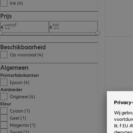
Ink (4)
Prijs
vanaf
tot
€ 28,99
Beschikbaarheid
Op voorraad (4)
Algemeen
Printerfabrikanten
Epson (4)
Aanbieder
Origineel (4)
Kleur
Cyaan (1)
€ 30,99
Geel (1)
Magenta (1)
Zwart (1)