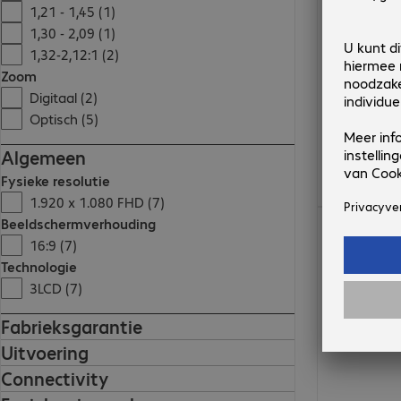
1,21 - 1,45 (1)
1,30 - 2,09 (1)
1,32-2,12:1 (2)
Zoom
Digitaal (2)
Optisch (5)
Algemeen
Fysieke resolutie
1.920 x 1.080 FHD (7)
€ 660,99
Beeldschermverhouding
16:9 (7)
Technologie
3LCD (7)
Fabrieksgarantie
Uitvoering
Connectivity