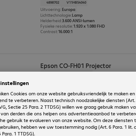
4898702
V11HB54040
Uitvoering
:
Europa
Lichttechnologie
:
Lamp
Helderheid
:
3.600 ANSI-lumen
Fysieke resolutie
:
1.920 x 1.080 FHD
Contrast
:
16.000:1
Epson CO-FH01 Projector
Productnr.:
Fabrikant-nr.:
4715047-03
V11HA84040
Uitvoering
:
Europa
Lichttechnologie
:
Lamp
Helderheid
:
3.000 ANSI-lumen
Fysieke resolutie
:
1.920 x 1.080 FHD
Lens
:
Niet-verwisselbaar