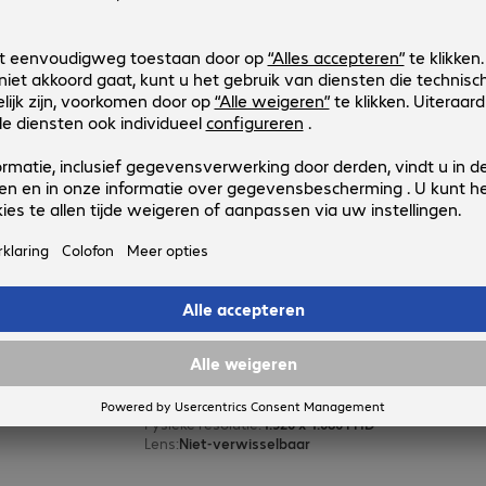
Epson EB-L260F Projector
Productnr.:
Fabrikant-nr.:
4710077-03
V11HA69080
Uitvoering
:
Europa
Lichttechnologie
:
Laser
Helderheid
:
4.600 ANSI-lumen
Fysieke resolutie
:
1.920 x 1.080 FHD
Contrast
:
2.500.000:1
Epson CO-FH02 Projector
Productnr.:
Fabrikant-nr.:
4664210-03
V11HA85040
Uitvoering
:
Europa
Lichttechnologie
:
Lamp
Helderheid
:
3.000 ANSI-lumen
Fysieke resolutie
:
1.920 x 1.080 FHD
Lens
:
Niet-verwisselbaar