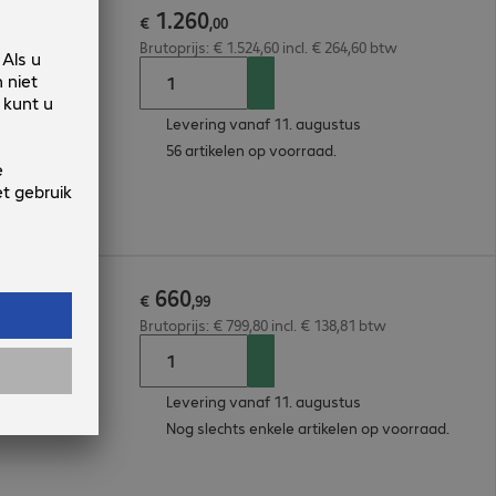
1
.
260
€
,
00
Brutoprijs: € 1.524,60 incl. € 264,60 btw
Levering vanaf 11. augustus
56 artikelen op voorraad.
660
€
,
99
Brutoprijs: € 799,80 incl. € 138,81 btw
Levering vanaf 11. augustus
Nog slechts enkele artikelen op voorraad.