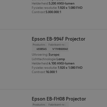
Helderheid
:
5.200 ANSI-lumen
Fysieke resolutie
:
1.920 x 1.080 FHD
Contrast
:
5.000.000:1
Epson EB-994F Projector
Productnr.:
Fabrikant-nr.:
4938545
V11HB60040
Uitvoering
:
Europa
Lichttechnologie
:
Lamp
Helderheid
:
4.100 ANSI-lumen
Fysieke resolutie
:
1.920 x 1.080 FHD
Contrast
:
16.000:1
Epson EB-FH08 Projector
Productnr.:
Fabrikant-nr.: