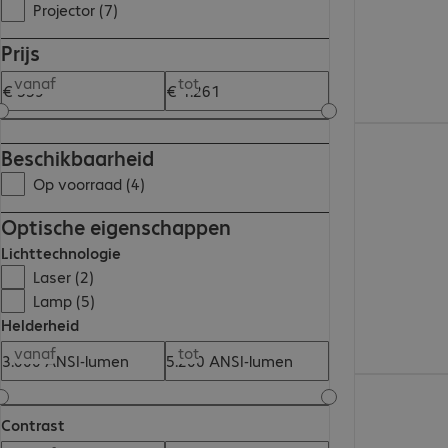
Projector (7)
Prijs
vanaf
tot
€ 845,99
Beschikbaarheid
Op voorraad (4)
Optische eigenschappen
Lichttechnologie
Laser (2)
Lamp (5)
Helderheid
vanaf
tot
€ 608,99
Contrast