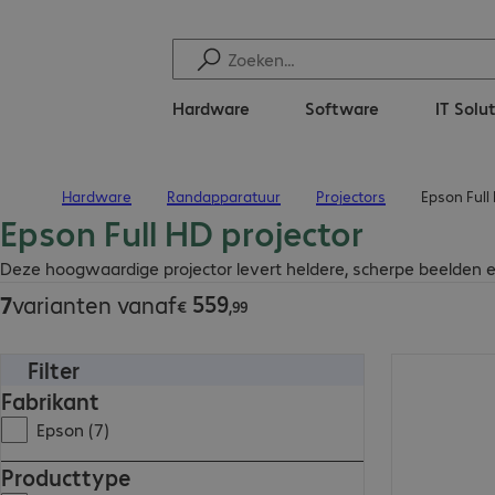
Hardware
Software
IT Solu
Hardware
Randapparatuur
Projectors
Epson Full
Terug naar startpagina
Epson Full HD projector
€ 559,99
Deze hoogwaardige projector levert heldere, scherpe beelden en
559
7
varianten vanaf
€
,
99
Filter
€ 1.108,00
Fabrikant
Epson (7)
Producttype