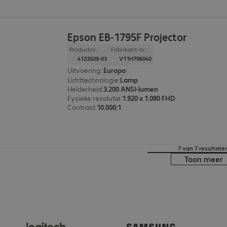
Epson EB-1795F Projector
Productnr.:
Fabrikant-nr.:
4133509-03
V11H796040
Uitvoering
:
Europa
Lichttechnologie
:
Lamp
Helderheid
:
3.200 ANSI-lumen
Fysieke resolutie
:
1.920 x 1.080 FHD
Contrast
:
10.000:1
7 van 7 resultate
Toon meer