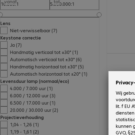
vanaf
tot
Lens
Niet-verwisselbaar (7)
Keystone correctie
Ja (7)
Handmatig verticaal tot ±30° (1)
€ 559,99
Automatisch verticaal tot ±30° (6)
Handmatig horizontaal tot ±30° (5)
Automatisch horizontaal tot ±20° (1)
Levensduur lamp (normaal/eco)
4.000 / 7.000 uur (1)
6.000 / 12.000 uur (3)
6.500 / 17.000 uur (1)
20.000 / 30.000 uur (2)
Projectieverhouding
1,04 - 1,26 (1)
1,19 - 1,61 (2)
€ 1.260,00