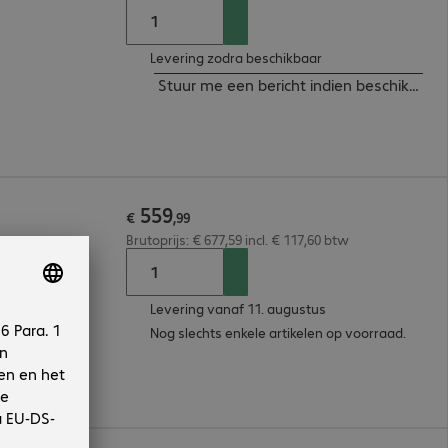
Levering zodra beschikbaar
Stuur me een bericht indien beschikbaar
559
€
,
99
Brutoprijs: € 677,59 incl. € 117,60 btw
Levering vanaf 11. augustus
Nog slechts enkele artikelen op voorraad.