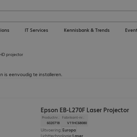
tions
IT Services
Kennisbank & Trends
Even
 HD projector
 is eenvoudig te installeren.
Epson EB-L270F Laser Projector
Productnr.:
Fabrikant-nr.:
6020718
V11HC68080
Uitvoering
:
Europa
Lichttechnologie
:
Laser