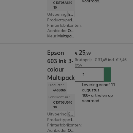
voorraad.
C13T03A640
10
Uitvoering
:
Europa
Producttype
:
Ink
Printerfabrikanten
:
Epson
Aanbieder
:
Origineel
Kleur
:
Multipack (cyan, magenta, yellow, black)
€ 25,99
25
Epson
€
,
99
603 Ink 3-
Brutoprijs: € 31,45 incl. € 5,46
btw
colour
Multipack
Levering vanaf 11.
Productnr.:
augustus
4465066
100+ artikelen op
Fabrikant-nr.:
voorraad.
C13T03U540
10
Uitvoering
:
Europa
Producttype
:
Ink
Printerfabrikanten
:
Epson
Aanbieder
:
Origineel