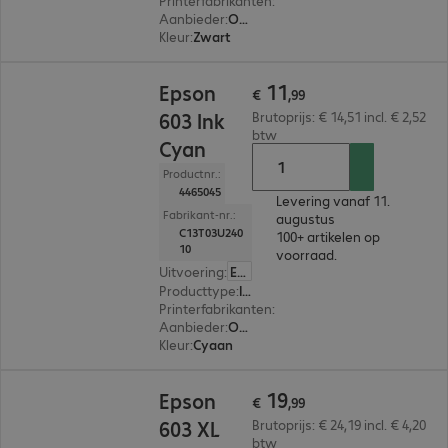
Printerfabrikanten
:
Epson
Aanbieder
:
Origineel
Kleur
:
Zwart
€ 11,99
11
Epson
€
,
99
603 Ink
Brutoprijs: € 14,51 incl. € 2,52
btw
Cyan
Productnr.:
4465045
Levering vanaf 11.
Fabrikant-nr.:
augustus
C13T03U240
100+ artikelen op
10
voorraad.
Uitvoering
:
Europa
Producttype
:
Ink
Printerfabrikanten
:
Epson
Aanbieder
:
Origineel
Kleur
:
Cyaan
€ 19,99
19
Epson
€
,
99
603 XL
Brutoprijs: € 24,19 incl. € 4,20
btw