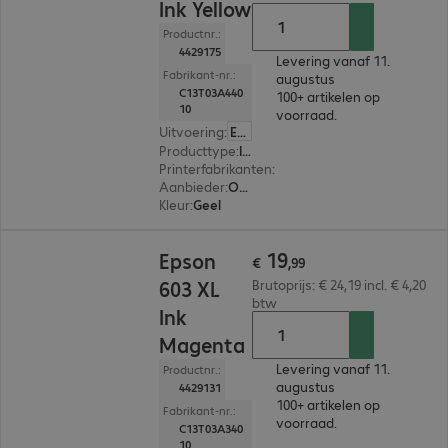
Ink Yellow
Productnr.:
4429175
Levering vanaf 11.
Fabrikant-nr.:
augustus
C13T03A440
100+ artikelen op
10
voorraad.
Uitvoering
:
Europa
Producttype
:
Ink
Printerfabrikanten
:
Epson
Aanbieder
:
Origineel
Kleur
:
Geel
€ 19,99
19
Epson
€
,
99
603 XL
Brutoprijs: € 24,19 incl. € 4,20
btw
Ink
Magenta
Levering vanaf 11.
Productnr.:
augustus
4429131
100+ artikelen op
Fabrikant-nr.:
voorraad.
C13T03A340
10