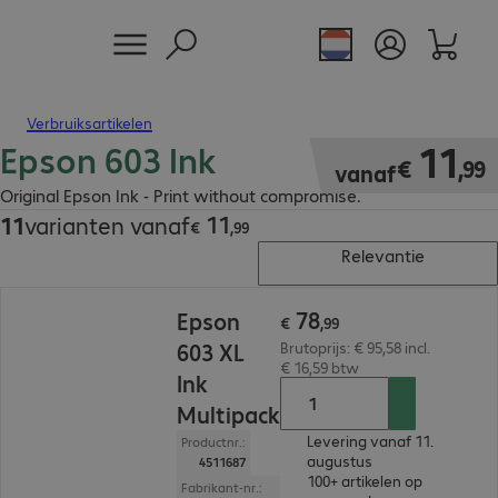
Verbruiksartikelen
Epson 603 Ink
€ 11,99
11
€
,
99
vanaf
Original Epson Ink - Print without compromise.
11
11
varianten vanaf
€ 11,99
€
,
99
Relevantie
€ 78,99
78
Epson
€
,
99
603 XL
Brutoprijs: € 95,58 incl.
€ 16,59 btw
Ink
Multipack
Levering vanaf 11.
Productnr.:
augustus
4511687
100+ artikelen op
Fabrikant-nr.: