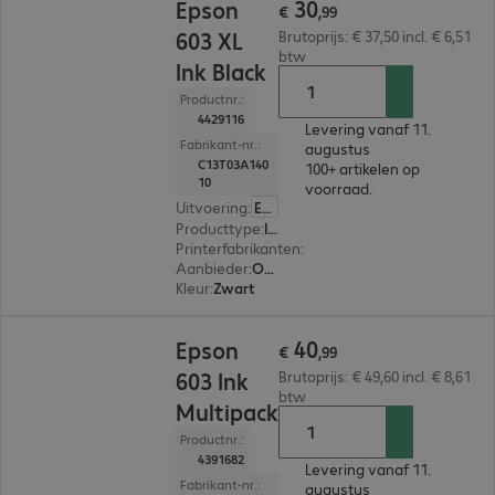
30
Epson
€
,
99
603 XL
Brutoprijs: € 37,50 incl. € 6,51
btw
Ink Black
Productnr.:
4429116
Levering vanaf 11.
Fabrikant-nr.:
augustus
C13T03A140
100+ artikelen op
10
voorraad.
Uitvoering
:
Europa
Producttype
:
Ink
Printerfabrikanten
:
Epson
Aanbieder
:
Origineel
Kleur
:
Zwart
€ 40,99
40
Epson
€
,
99
603 Ink
Brutoprijs: € 49,60 incl. € 8,61
btw
Multipack
Productnr.:
4391682
Levering vanaf 11.
Fabrikant-nr.:
augustus