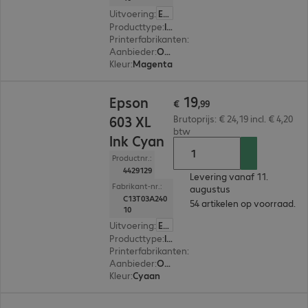
Uitvoering
:
Europa
Producttype
:
Ink
Printerfabrikanten
:
Epson
Aanbieder
:
Origineel
Kleur
:
Magenta
€ 19,99
19
Epson
€
,
99
603 XL
Brutoprijs: € 24,19 incl. € 4,20
btw
Ink Cyan
Productnr.:
4429129
Levering vanaf 11.
Fabrikant-nr.:
augustus
C13T03A240
54 artikelen op voorraad.
10
Uitvoering
:
Europa
Producttype
:
Ink
Printerfabrikanten
:
Epson
Aanbieder
:
Origineel
Kleur
:
Cyaan
€ 30,99