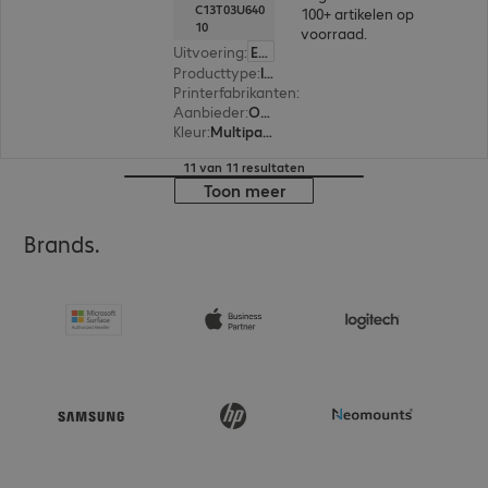
C13T03U640
100+ artikelen op
10
voorraad.
Uitvoering
:
Europa
Producttype
:
Ink
Printerfabrikanten
:
Epson
Aanbieder
:
Origineel
Kleur
:
Multipack (cyan, magenta, yellow, black)
11 van 11 resultaten
Toon meer
Brands.