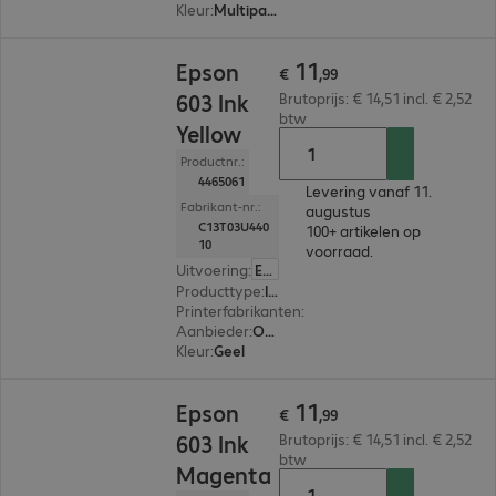
Kleur
:
Multipack (cyan, magenta, yellow)
€ 11,99
11
Epson
€
,
99
603 Ink
Brutoprijs: € 14,51 incl. € 2,52
btw
Yellow
Productnr.:
4465061
Levering vanaf 11.
Fabrikant-nr.:
augustus
C13T03U440
100+ artikelen op
10
voorraad.
Uitvoering
:
Europa
Producttype
:
Ink
Printerfabrikanten
:
Epson
Aanbieder
:
Origineel
Kleur
:
Geel
€ 11,99
11
Epson
€
,
99
603 Ink
Brutoprijs: € 14,51 incl. € 2,52
btw
Magenta