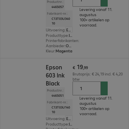
Productnr.:
4465057
Levering vanaf 11.
Fabrikant-nr.:
augustus
C13T03U340
100+ artikelen op
10
voorraad.
Uitvoering
:
Europa
Producttype
:
Ink
Printerfabrikanten
:
Epson
Aanbieder
:
Origineel
Kleur
:
Magenta
€ 19,99
19
Epson
€
,
99
603 Ink
Brutoprijs: € 24,19 incl. € 4,20
btw
Black
Productnr.:
4465051
Levering vanaf 11.
Fabrikant-nr.:
augustus
C13T03U140
100+ artikelen op
10
voorraad.
Uitvoering
:
Europa
Producttype
:
Ink