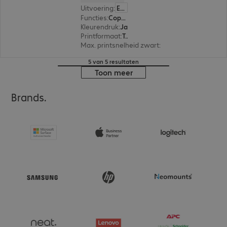
Uitvoering
:
Europa
Functies
:
Copy, Print, Scan
Kleurendruk
:
Ja
Printformaat
:
Tot max. A3+
Max. printsnelheid zwart
:
16,0 pag./minuut
5 van 5 resultaten
Toon meer
Brands.