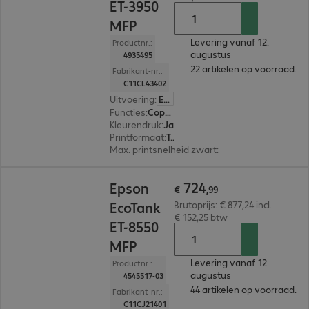
ET-3950
MFP
Levering vanaf 12.
Productnr.:
augustus
4935495
22 artikelen op voorraad.
Fabrikant-nr.:
C11CL43402
Uitvoering
:
Europa
Functies
:
Copy, Print, Scan
Kleurendruk
:
Ja
Printformaat
:
Tot max. A4
Max. printsnelheid zwart
:
18,0 pag./minuut
€ 724,99
724
Epson
€
,
99
EcoTank
Brutoprijs: € 877,24 incl.
€ 152,25 btw
ET-8550
MFP
Levering vanaf 12.
Productnr.:
augustus
4545517-03
44 artikelen op voorraad.
Fabrikant-nr.:
C11CJ21401