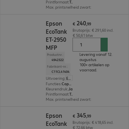
Printformaat
:
Tot max. A4
Max. printsnelheid zwart
:
11,0 pag./minuut
€ 240,99
240
Epson
€
,
99
EcoTank
Brutoprijs: € 291,60 incl.
€ 50,61 btw
ET-2950
MFP
Levering vanaf 12.
Productnr.:
augustus
4942322
100+ artikelen op
Fabrikant-nr.:
voorraad.
C11CL41404
Uitvoering
:
Europa
Functies
:
Copy, Print, Scan
Kleurendruk
:
Ja
Printformaat
:
Tot max. A4
Max. printsnelheid zwart
:
15,0 pag./minuut
€ 345,99
345
Epson
€
,
99
EcoTank
Brutoprijs: € 418,65 incl.
€ 72,66 btw