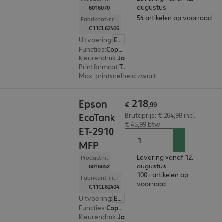
augustus
6016070
54 artikelen op voorraad.
Fabrikant-nr.:
C11CL62406
Uitvoering
:
Europa
Functies
:
Copy, Print, Scan
Kleurendruk
:
Ja
Printformaat
:
Tot max. A4
Max. printsnelheid zwart
:
11,0 pag./minuut
€ 218,99
218
Epson
€
,
99
EcoTank
Brutoprijs: € 264,98 incl.
€ 45,99 btw
ET-2910
MFP
Levering vanaf 12.
Productnr.:
augustus
6016052
100+ artikelen op
Fabrikant-nr.:
voorraad.
C11CL62404
Uitvoering
:
Europa
Functies
:
Copy, Print, Scan
Kleurendruk
:
Ja