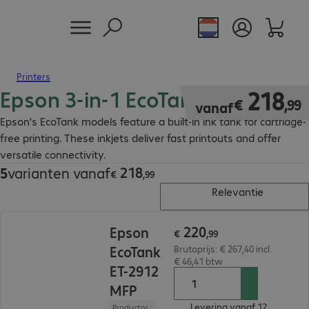
Printers
Epson 3-in-1 EcoTank Printer
€ 218,99
218
€
,
99
vanaf
Epson's EcoTank models feature a built-in ink tank for cartridge-
free printing. These inkjets deliver fast printouts and offer
versatile connectivity.
218
5
varianten vanaf
€ 218,99
€
,
99
Relevantie
€ 220,99
220
Epson
€
,
99
EcoTank
Brutoprijs: € 267,40 incl.
€ 46,41 btw
ET-2912
MFP
Levering vanaf 12.
Productnr.: