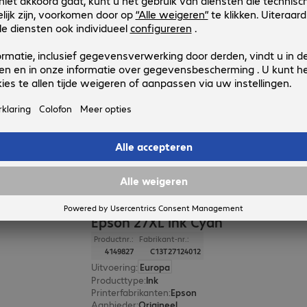
Epson 27XL Ink Magenta
Productnr.:
Fabrikant-nr.:
4149828
C13T27134012
Uitvoering
:
Europa
Producttype
:
Ink
Printerfabrikanten
:
Epson
Aanbieder
:
Origineel
Kleur
:
Magenta
Epson 27XL Ink Cyan
Productnr.:
Fabrikant-nr.:
4149827
C13T27124012
Uitvoering
:
Europa
Producttype
:
Ink
Printerfabrikanten
:
Epson
Aanbieder
:
Origineel