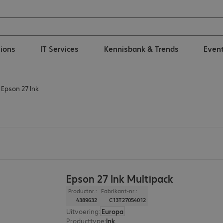
tions
IT Services
Kennisbank & Trends
Even
Epson 27 Ink
Epson 27 Ink Multipack
Productnr.:
Fabrikant-nr.:
4389632
C13T27054012
Uitvoering
:
Europa
Producttype
:
Ink