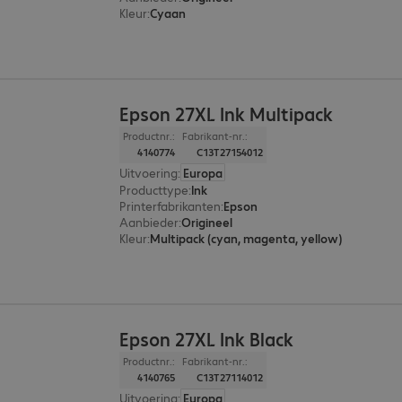
Kleur
:
Cyaan
Epson 27XL Ink Multipack
Productnr.:
Fabrikant-nr.:
4140774
C13T27154012
Uitvoering
:
Europa
Producttype
:
Ink
Printerfabrikanten
:
Epson
Aanbieder
:
Origineel
Kleur
:
Multipack (cyan, magenta, yellow)
Epson 27XL Ink Black
Productnr.:
Fabrikant-nr.:
4140765
C13T27114012
Uitvoering
:
Europa