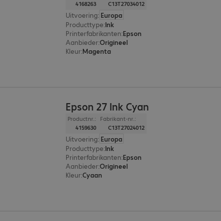
4168263
C13T27034012
Uitvoering
:
Europa
Producttype
:
Ink
Printerfabrikanten
:
Epson
Aanbieder
:
Origineel
Kleur
:
Magenta
Epson 27 Ink Cyan
Productnr.:
Fabrikant-nr.:
4159630
C13T27024012
Uitvoering
:
Europa
Producttype
:
Ink
Printerfabrikanten
:
Epson
Aanbieder
:
Origineel
Kleur
:
Cyaan