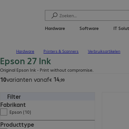
Hardware
Software
IT Solu
Hardware
Printers & Scanners
Verbruiksartikelen
Terug naar startpagina
Epson 27 Ink
€ 14,99
Original Epson Ink - Print without compromise.
14
10
varianten vanaf
€
,
99
Filter
€ 33,99
Fabrikant
Epson (10)
Producttype