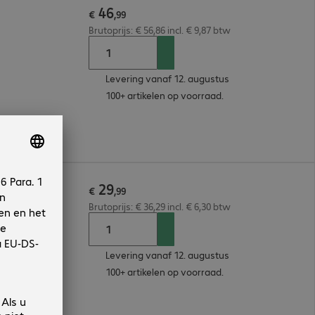
46
€
,
99
Brutoprijs: € 56,86 incl. € 9,87 btw
Levering vanaf 12. augustus
100+ artikelen op voorraad.
29
€
,
99
Brutoprijs: € 36,29 incl. € 6,30 btw
Levering vanaf 12. augustus
100+ artikelen op voorraad.