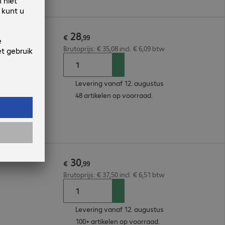
28
€
,
99
Brutoprijs: € 35,08 incl. € 6,09 btw
Levering vanaf 12. augustus
48 artikelen op voorraad.
30
€
,
99
Brutoprijs: € 37,50 incl. € 6,51 btw
Levering vanaf 12. augustus
100+ artikelen op voorraad.