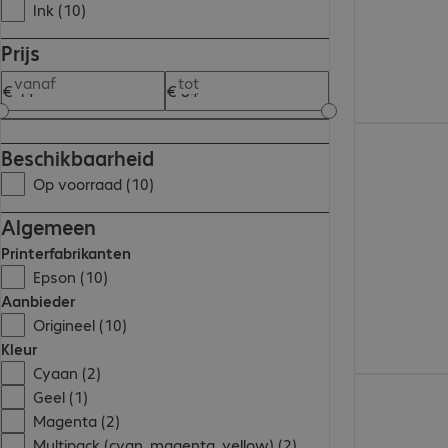
Ink (10)
Prijs
vanaf
tot
€ 21,99
Beschikbaarheid
Op voorraad (10)
Algemeen
Printerfabrikanten
Epson (10)
Aanbieder
Origineel (10)
Kleur
Cyaan (2)
€ 14,99
Geel (1)
Magenta (2)
Multipack (cyan, magenta, yellow) (2)