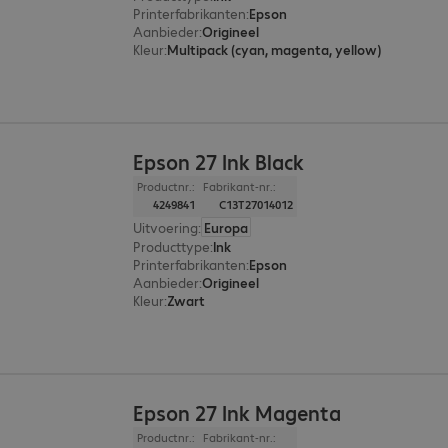
Printerfabrikanten
:
Epson
Aanbieder
:
Origineel
Kleur
:
Multipack (cyan, magenta, yellow)
Epson 27 Ink Black
Productnr.:
Fabrikant-nr.:
4249841
C13T27014012
Uitvoering
:
Europa
Producttype
:
Ink
Printerfabrikanten
:
Epson
Aanbieder
:
Origineel
Kleur
:
Zwart
Epson 27 Ink Magenta
Productnr.:
Fabrikant-nr.: