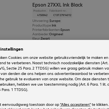
Epson 27XXL Ink Black
Productnr.:
Fabrikant-nr.:
4150042
C13T27914012
Uitvoering
:
Europa
Producttype
:
Ink
Printerfabrikanten
:
Epson
Aanbieder
:
Origineel
Kleur
:
Zwart
Epson 27XL Ink Yellow
Productnr.:
Fabrikant-nr.:
4149832
C13T27144012
Uitvoering
:
Europa
Producttype
:
Ink
Printerfabrikanten
:
Epson
Aanbieder
:
Origineel
Kleur
:
Geel