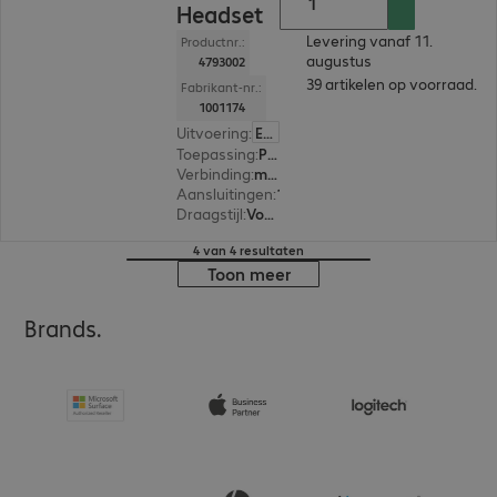
Headset
Levering vanaf 11.
Productnr.:
augustus
4793002
39 artikelen op voorraad.
Fabrikant-nr.:
1001174
Uitvoering
:
Europa
Toepassing
:
PC, Notebook
Verbinding
:
met kabel
Aansluitingen
:
1 x USB-C, 1 x USB-A
Draagstijl
:
Voor beide oren
4 van 4 resultaten
Toon meer
Brands.