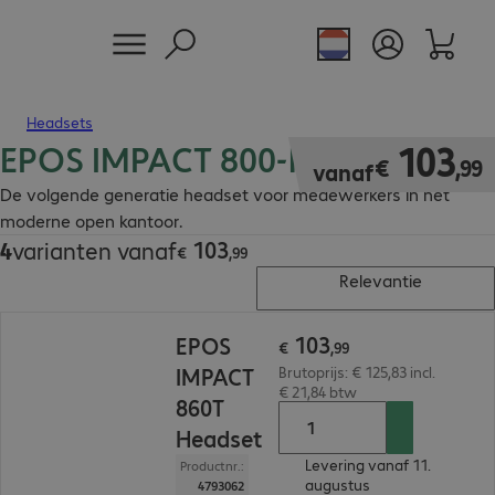
Headsets
EPOS IMPACT 800-headsets
€ 103,99
103
€
,
99
vanaf
De volgende generatie headset voor medewerkers in het
moderne open kantoor.
103
4
varianten vanaf
€ 103,99
€
,
99
Relevantie
€ 103,99
103
EPOS
€
,
99
IMPACT
Brutoprijs: € 125,83 incl.
€ 21,84 btw
860T
Headset
Levering vanaf 11.
Productnr.:
augustus
4793062