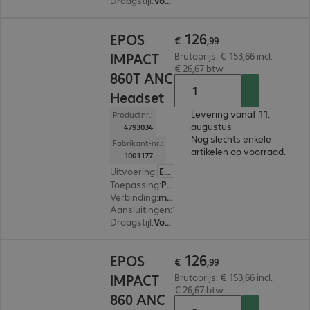
Draagstijl
:
Voor beide oren
€ 126,99
126
EPOS
€
,
99
IMPACT
Brutoprijs: € 153,66 incl.
€ 26,67 btw
860T ANC
Headset
Levering vanaf 11.
Productnr.:
augustus
4793034
Nog slechts enkele
Fabrikant-nr.:
artikelen op voorraad.
1001177
Uitvoering
:
Europa
Toepassing
:
PC, Notebook
Verbinding
:
met kabel
Aansluitingen
:
1 x USB-C, 1 x USB-A
Draagstijl
:
Voor beide oren
€ 126,99
126
EPOS
€
,
99
IMPACT
Brutoprijs: € 153,66 incl.
€ 26,67 btw
860 ANC