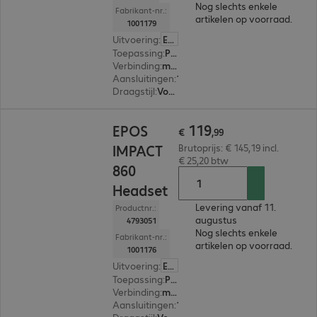
Nog slechts enkele
Fabrikant-nr.:
artikelen op voorraad.
1001179
Uitvoering
:
Europa
Toepassing
:
PC, Notebook
Verbinding
:
met kabel
Aansluitingen
:
1 x USB-C, 1 x USB-A
Draagstijl
:
Voor beide oren
€ 119,99
119
EPOS
€
,
99
IMPACT
Brutoprijs: € 145,19 incl.
€ 25,20 btw
860
Headset
Levering vanaf 11.
Productnr.:
augustus
4793051
Nog slechts enkele
Fabrikant-nr.:
artikelen op voorraad.
1001176
Uitvoering
:
Europa
Toepassing
:
PC, Notebook
Verbinding
:
met kabel
Aansluitingen
:
1 x USB-C, 1 x USB-A