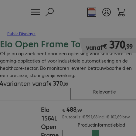
Public Displays
Elo Open Frame Touchscreen
€ 370,99
370
€
,
99
vanaf
Of je nu op zoek bent naar een oplossing voor selfservice- en
gaming-applicaties of voor industriële automatisering en de
healthcare-sector, Elo monitoren leveren betrouwbaarheid en
een precieze, storingsvrije werking.
370
4
varianten vanaf
€ 370,99
€
,
99
Relevantie
€ 488,99
488
Elo
€
,
99
1564L
Brutoprijs: € 591,68 incl. € 102,69 btw
(
PDF,
Productinformatieblad
Open
Frame