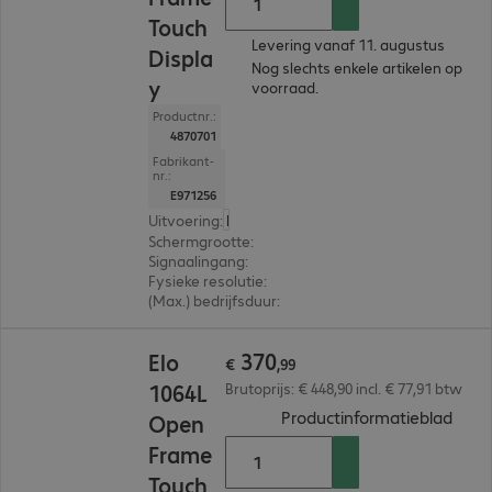
Touch
Levering vanaf 11. augustus
Displa
Nog slechts enkele artikelen op
y
voorraad.
Productnr.:
4870701
Fabrikant-
nr.:
E971256
Uitvoering
:
Europa
Schermgrootte
:
39,6 cm (15,6")
Signaalingang
:
1 x USB-C, 1 x DisplayPort (digitaal),
Fysieke resolutie
:
1.920 x 1.080 FHD
(Max.) bedrijfsduur
:
24 uur/dag (continu gebruik)
€ 370,99
370
Elo
€
,
99
1064L
Brutoprijs: € 448,90 incl. € 77,91 btw
(
PDF,
Productinformatieblad
Open
Frame
Touch