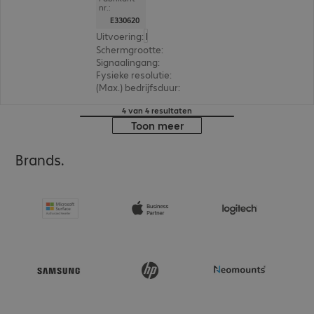
nr.:
E330620
Uitvoering
:
Europa
Schermgrootte
:
54,6 cm (21,5")
Signaalingang
:
1 x VGA (analoog), 1 x DisplayPort (d
Fysieke resolutie
:
1.920 x 1.080 FHD
(Max.) bedrijfsduur
:
24 uur/dag (continu gebruik)
4 van 4 resultaten
Toon meer
Brands.