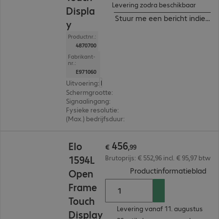
Levering zodra beschikbaar
Displa
Stuur me een bericht indien b
y
Productnr.:
4870700
Fabrikant-
nr.:
E971060
Uitvoering
:
Europa
Schermgrootte
:
25,7 cm (10,1")
Signaalingang
:
1 x USB-C, 1 x DisplayPort (digitaal),
Fysieke resolutie
:
1.280 x 800 WXGA
(Max.) bedrijfsduur
:
24 uur/dag (continu gebruik)
€ 456,99
456
Elo
€
,
99
1594L
Brutoprijs: € 552,96 incl. € 95,97 btw
(
PDF
Productinformatieblad
Open
Frame
Touch
Levering vanaf 11. augustus
Display