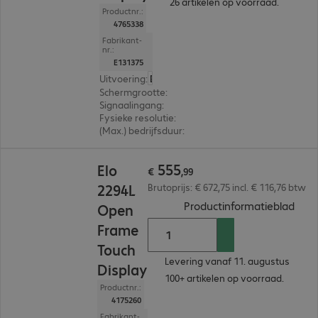
26 artikelen op voorraad.
Productnr.:
4765338
Fabrikant-
nr.:
E131375
Uitvoering
:
Europa
Schermgrootte
:
39,6 cm (15,6")
Signaalingang
:
1 x VGA (analoog), 1 x DisplayPort (d
Fysieke resolutie
:
1.920 x 1.080 FHD
(Max.) bedrijfsduur
:
24 uur/dag (continu gebruik)
€ 555,99
555
Elo
€
,
99
2294L
Brutoprijs: € 672,75 incl. € 116,76 btw
(
PDF,
Productinformatieblad
Open
Frame
Touch
Levering vanaf 11. augustus
Display
100+ artikelen op voorraad.
Productnr.:
4175260
Fabrikant-