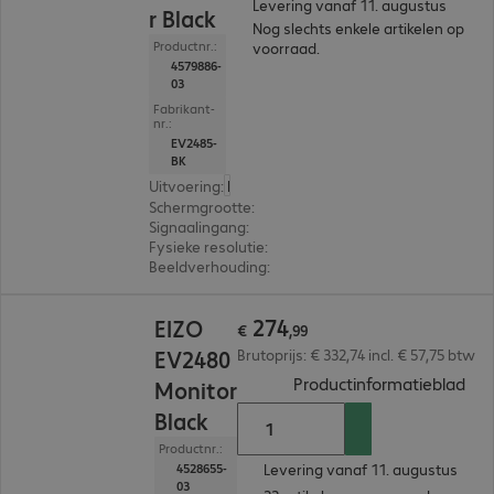
Levering vanaf 11. augustus
r Black
Nog slechts enkele artikelen op
Productnr.:
voorraad.
4579886-
03
Fabrikant-
nr.:
EV2485-
BK
Uitvoering
:
Europa
Schermgrootte
:
61,2 cm (24,1")
Signaalingang
:
1 x USB-C, 1 x DisplayPort (digitaal),
Fysieke resolutie
:
1.920 x 1.200 WUXGA
Beeldverhouding
:
16:10
€ 274,99
274
EIZO
€
,
99
EV2480
Brutoprijs: € 332,74 incl. € 57,75 btw
(
PDF
Productinformatieblad
Monitor
Black
Productnr.:
Levering vanaf 11. augustus
4528655-
03