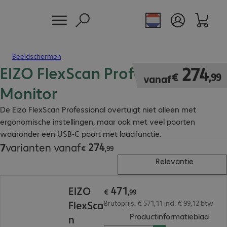
Beeldschermen
EIZO FlexScan Professional
€ 274,99
274
€
,
99
vanaf
Monitor
De Eizo FlexScan Professional overtuigt niet alleen met
ergonomische instellingen, maar ook met veel poorten
waaronder een USB-C poort met laadfunctie.
274
7
varianten vanaf
€ 274,99
€
,
99
Relevantie
€ 471,99
471
EIZO
€
,
99
FlexSca
Brutoprijs: € 571,11 incl. € 99,12 btw
(
PDF,
Productinformatieblad
n