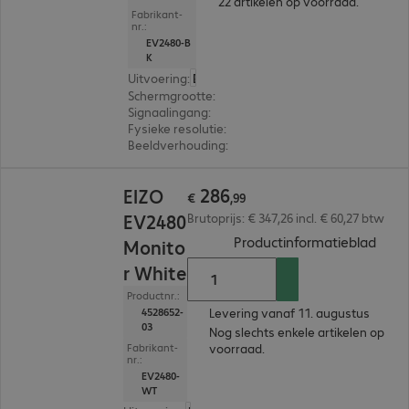
22 artikelen op voorraad.
Fabrikant-
nr.:
EV2480-B
K
Uitvoering
:
Europa
Schermgrootte
:
60,5 cm (23,8")
Signaalingang
:
1 x USB-C, 1 x DisplayPort (digitaal)
Fysieke resolutie
:
1.920 x 1.080 FHD
Beeldverhouding
:
16:9
€ 286,99
286
EIZO
€
,
99
EV2480
Brutoprijs: € 347,26 incl. € 60,27 btw
(
PDF,
Productinformatieblad
Monito
r White
Productnr.:
Levering vanaf 11. augustus
4528652-
03
Nog slechts enkele artikelen op
voorraad.
Fabrikant-
nr.:
EV2480-
WT