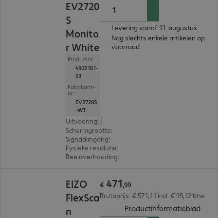
EV2720
S
Levering vanaf 11. augustus
Monito
Nog slechts enkele artikelen op
r White
voorraad.
Productnr.:
4902161-
03
Fabrikant-
nr.:
EV2720S
-WT
Uitvoering
:
Europa
Schermgrootte
:
68,6 cm (27,0")
Signaalingang
:
1 x USB-C, 1 x DisplayPort (digitaal),
Fysieke resolutie
:
2.560 x 1.440 WQHD
Beeldverhouding
:
16:9
€ 471,99
471
EIZO
€
,
99
FlexSca
Brutoprijs: € 571,11 incl. € 99,12 btw
(
PDF,
Productinformatieblad
n