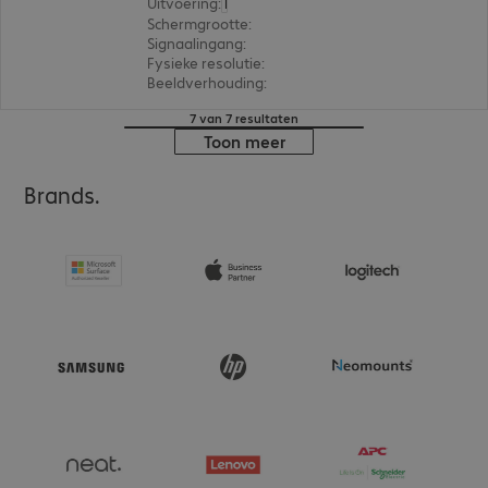
Uitvoering
:
Europa
Schermgrootte
:
60,5 cm (23,8")
Signaalingang
:
1 x USB-C, 1 x DisplayPort (digitaal),
Fysieke resolutie
:
1.920 x 1.080 FHD
Beeldverhouding
:
16:9
7 van 7 resultaten
Toon meer
Brands.