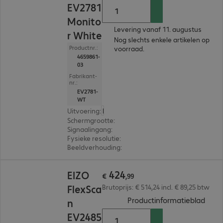
EV2781
Monito
Levering vanaf 11. augustus
r White
Nog slechts enkele artikelen op
Productnr.:
voorraad.
4659861-
03
Fabrikant-
nr.:
EV2781-
WT
Uitvoering
:
Europa
Schermgrootte
:
68,6 cm (27,0")
Signaalingang
:
1 x USB-C, 1 x DisplayPort (digitaal),
Fysieke resolutie
:
2.560 x 1.440 WQHD
Beeldverhouding
:
16:9
€ 424,99
424
EIZO
€
,
99
FlexSca
Brutoprijs: € 514,24 incl. € 89,25 btw
(
PDF,
Productinformatieblad
n
EV2485