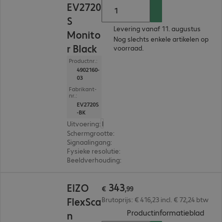
EV2720
S
Levering vanaf 11. augustus
Monito
Nog slechts enkele artikelen op
r Black
voorraad.
Productnr.:
4902160-
03
Fabrikant-
nr.:
EV2720S
-BK
Uitvoering
:
Europa
Schermgrootte
:
68,6 cm (27,0")
Signaalingang
:
1 x USB-C, 1 x DisplayPort (digitaal),
Fysieke resolutie
:
2.560 x 1.440 WQHD
Beeldverhouding
:
16:9
€ 343,99
343
EIZO
€
,
99
FlexSca
Brutoprijs: € 416,23 incl. € 72,24 btw
(
PDF,
Productinformatieblad
n