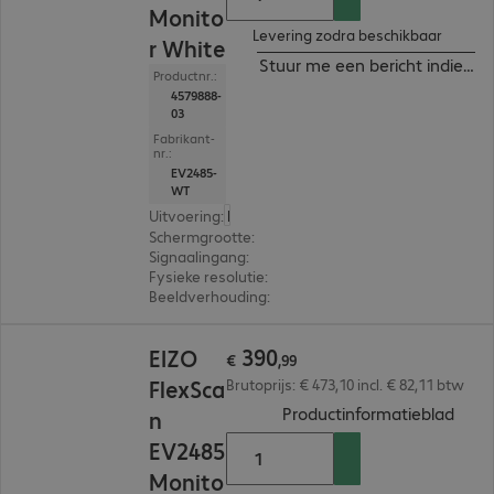
Monito
Levering zodra beschikbaar
r White
Stuur me een bericht indien b
Productnr.:
4579888-
03
Fabrikant-
nr.:
EV2485-
WT
Uitvoering
:
Europa
Schermgrootte
:
61,2 cm (24,1")
Signaalingang
:
1 x USB-C, 1 x DisplayPort (digitaal),
Fysieke resolutie
:
1.920 x 1.200 WUXGA
Beeldverhouding
:
16:10
€ 390,99
390
EIZO
€
,
99
FlexSca
Brutoprijs: € 473,10 incl. € 82,11 btw
(
PDF,
Productinformatieblad
n
EV2485
Monito