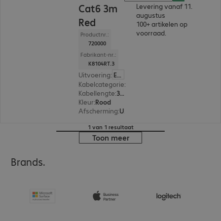
Cat6 3m
Levering vanaf 11.
augustus
Red
100+ artikelen op
voorraad.
Productnr.:
720000
Fabrikant-nr.:
K8104RT.3
Uitvoering
:
Europa
Kabelcategorie
:
Cat6
Kabellengte
:
3 m
Kleur
:
Rood
Afscherming
:
U/UTP
1 van 1 resultaat
Toon meer
Brands.