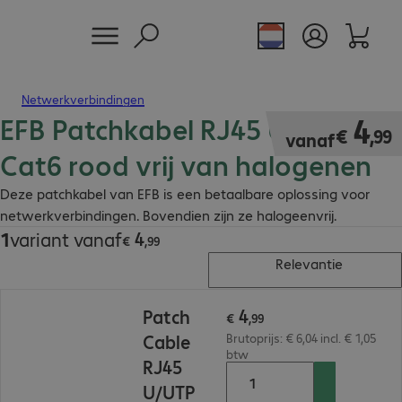
Netwerkverbindingen
EFB Patchkabel RJ45 U/UTP
€ 4,99
4
€
,
99
vanaf
Cat6 rood vrij van halogenen
Deze patchkabel van EFB is een betaalbare oplossing voor
netwerkverbindingen. Bovendien zijn ze halogeenvrij.
4
1
variant vanaf
€ 4,99
€
,
99
Relevantie
€ 4,99
4
Patch
€
,
99
Cable
Brutoprijs: € 6,04 incl. € 1,05
btw
RJ45
U/UTP