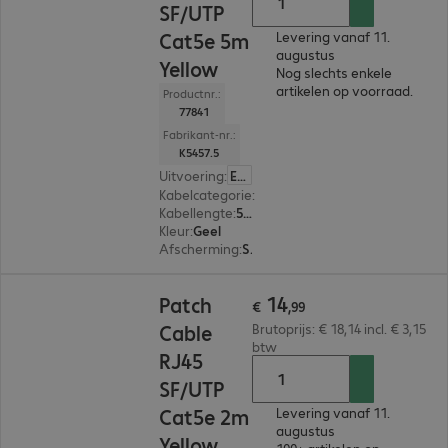
SF/UTP
Cat5e 5m
Levering vanaf 11.
augustus
Yellow
Nog slechts enkele
artikelen op voorraad.
Productnr.:
77841
Fabrikant-nr.:
K5457.5
Uitvoering
:
Europa
Kabelcategorie
:
Cat5e
Kabellengte
:
5 m
Kleur
:
Geel
Afscherming
:
SF/UTP
€ 14,99
14
Patch
€
,
99
Cable
Brutoprijs: € 18,14 incl. € 3,15
btw
RJ45
SF/UTP
Cat5e 2m
Levering vanaf 11.
augustus
Yellow