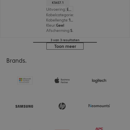
K5457.1
Uitvoering
:
Europa
Kabelcategorie
:
Cat5e
Kabellengte
:
1 m
Kleur
:
Geel
Afscherming
:
SF/UTP
3 van 3 resultaten
Toon meer
Brands.