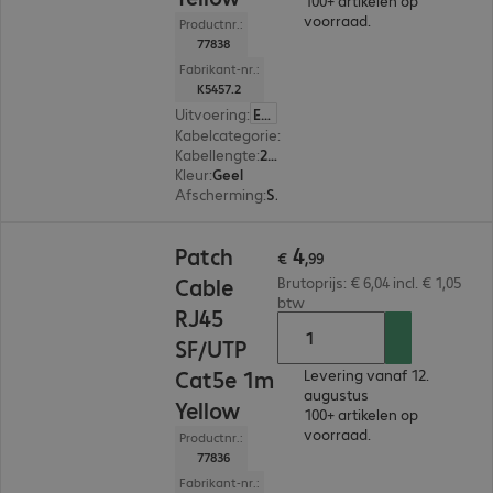
100+ artikelen op
voorraad.
Productnr.:
77838
Fabrikant-nr.:
K5457.2
Uitvoering
:
Europa
Kabelcategorie
:
Cat5e
Kabellengte
:
2 m
Kleur
:
Geel
Afscherming
:
SF/UTP
€ 4,99
4
Patch
€
,
99
Cable
Brutoprijs: € 6,04 incl. € 1,05
btw
RJ45
SF/UTP
Cat5e 1m
Levering vanaf 12.
augustus
Yellow
100+ artikelen op
voorraad.
Productnr.:
77836
Fabrikant-nr.: