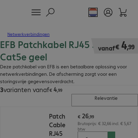
Netwerkverbindingen
EFB Patchkabel RJ45 SF/UTP
€ 4,99
4
€
,
99
vanaf
Cat5e geel
Deze patchkabel van EFB is een betaalbare oplossing voor
netwerkverbindingen. De afscherming zorgt voor een
storingsvrije gegevensoverdracht.
4
3
varianten vanaf
€ 4,99
€
,
99
Relevantie
€ 26,99
26
Patch
€
,
99
Cable
Brutoprijs: € 32,66 incl. € 5,67
btw
RJ45