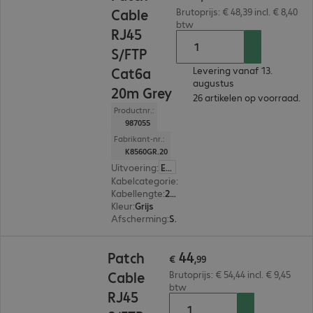
Cable
Brutoprijs: € 48,39 incl. € 8,40
btw
RJ45
S/FTP
Cat6a
Levering vanaf 13.
augustus
20m Grey
26 artikelen op voorraad.
Productnr.:
987055
Fabrikant-nr.:
K8560GR.20
Uitvoering
:
Europa
Kabelcategorie
:
Cat 6a
Kabellengte
:
20 m
Kleur
:
Grijs
Afscherming
:
S/FTP (PIMF)
€ 44,99
44
Patch
€
,
99
Cable
Brutoprijs: € 54,44 incl. € 9,45
btw
RJ45