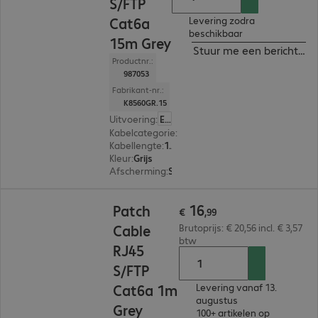
S/FTP
Cat6a
Levering zodra
beschikbaar
15m Grey
Stuur me een bericht ind
Productnr.:
987053
Fabrikant-nr.:
K8560GR.15
Uitvoering
:
Europa
Kabelcategorie
:
Cat 6a
Kabellengte
:
15 m
Kleur
:
Grijs
Afscherming
:
S/FTP (PIMF)
€ 16,99
16
Patch
€
,
99
Cable
Brutoprijs: € 20,56 incl. € 3,57
btw
RJ45
S/FTP
Cat6a 1m
Levering vanaf 13.
augustus
Grey
100+ artikelen op