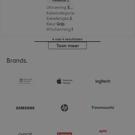
K8560GR.2
Uitvoering
:
Europa
Kabelcategorie
:
Cat 6a
Kabellengte
:
2 m
Kleur
:
Grijs
Afscherming
:
S/FTP (PIMF)
4 van 4 resultaten
Toon meer
Brands.