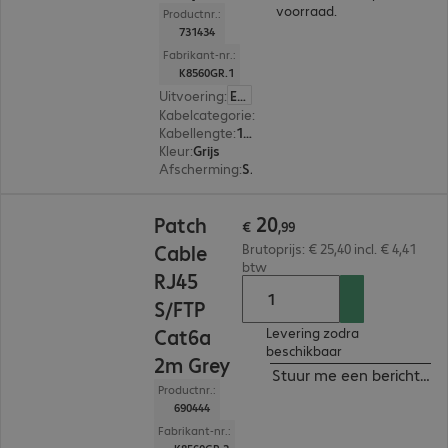
voorraad.
Productnr.:
731434
Fabrikant-nr.:
K8560GR.1
Uitvoering
:
Europa
Kabelcategorie
:
Cat 6a
Kabellengte
:
1 m
Kleur
:
Grijs
Afscherming
:
S/FTP (PIMF)
€ 20,99
20
Patch
€
,
99
Cable
Brutoprijs: € 25,40 incl. € 4,41
btw
RJ45
S/FTP
Cat6a
Levering zodra
beschikbaar
2m Grey
Stuur me een bericht ind
Productnr.:
690444
Fabrikant-nr.: