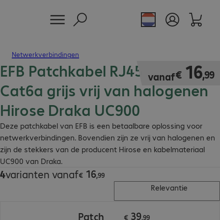
Netwerkverbindingen
EFB Patchkabel RJ45 S/FTP
€ 16,99
16
€
,
99
vanaf
Cat6a grijs vrij van halogenen
Hirose Draka UC900
Deze patchkabel van EFB is een betaalbare oplossing voor
netwerkverbindingen. Bovendien zijn ze vrij van halogenen en
zijn de stekkers van de producent Hirose en kabelmateriaal
UC900 van Draka.
16
4
varianten vanaf
€ 16,99
€
,
99
Relevantie
€ 39,99
39
Patch
€
,
99