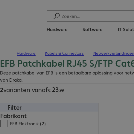
Hardware
Software
IT Solu
Hardware
Kabels & Connectors
Netwerkverbindinge
Terug naar startpagina
EFB Patchkabel RJ45 S/FTP Cat
€ 23,99
Deze patchkabel van EFB is een betaalbare oplossing voor netw
van Draka.
23
2
varianten vanaf
€
,
99
Filter
€ 23,99
Fabrikant
EFB Elektronik (2)