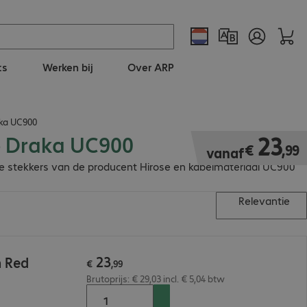
ts
Werken bij
Over ARP
aka UC900
se Draka UC900
€ 23,99
23
€
,
99
vanaf
 de stekkers van de producent Hirose en kabelmateriaal UC900
Relevantie
23
m Red
€
,
99
Brutoprijs: € 29,03 incl. € 5,04 btw