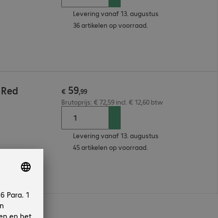
Levering vanaf 13. augustus
36 artikelen op voorraad.
59
 Red
€
,
99
Brutoprijs: € 72,59 incl. € 12,60 btw
Levering vanaf 13. augustus
45 artikelen op voorraad.
n