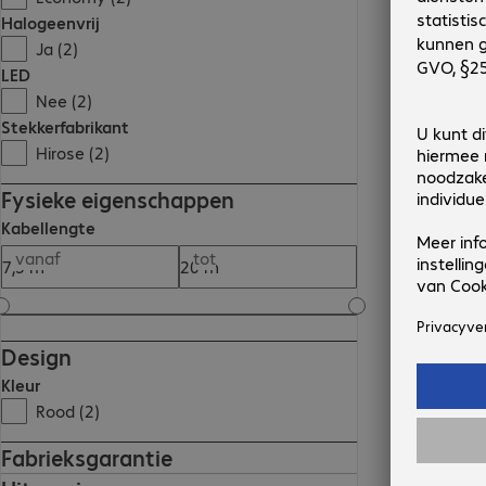
Halogeenvrij
Ja (2)
LED
Nee (2)
Stekkerfabrikant
Hirose (2)
Fysieke eigenschappen
Kabellengte
vanaf
tot
Design
Kleur
Rood (2)
Fabrieksgarantie