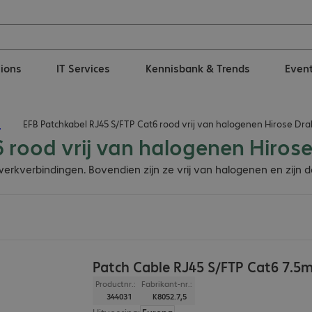
tions
IT Services
Kennisbank & Trends
Even
n
EFB Patchkabel RJ45 S/FTP Cat6 rood vrij van halogenen Hirose Dr
6 rood vrij van halogenen Hiro
erkverbindingen. Bovendien zijn ze vrij van halogenen en zijn
Patch Cable RJ45 S/FTP Cat6 7.5
Productnr.:
Fabrikant-nr.:
344031
K8052.7,5