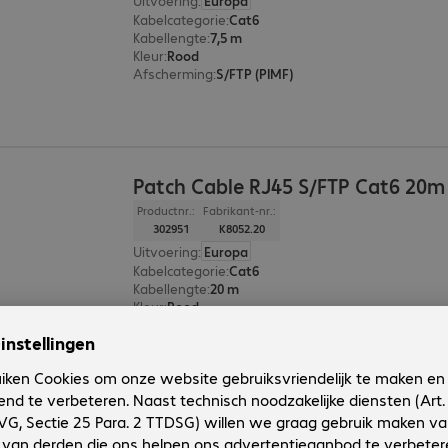
Uitvoering
:
Europa
Kabelcategorie
:
Cat6
Kabellengte
:
7,5 m
Kleur
:
Rood
Afscherming
:
S/FTP (PIMF)
Patch Cable RJ45 S/FTP Cat6 20m
Productnr.:
Fabrikant-nr.:
302951
K8052.20
Uitvoering
:
Europa
Kabelcategorie
:
Cat6
Kabellengte
:
20 m
Kleur
:
Rood
Afscherming
:
S/FTP (PIMF)
2 van 2 resultate
Toon meer