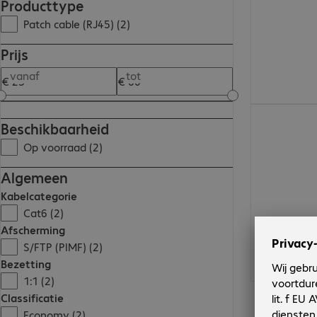
Producttype
Patch cable (RJ45) (2)
Prijs
vanaf
tot
€ 59,99
Beschikbaarheid
Op voorraad (2)
Algemeen
Kabelcategorie
Cat6 (2)
Afscherming
S/FTP (PIMF) (2)
Bezetting
1:1 (2)
Classificatie
Economy (2)