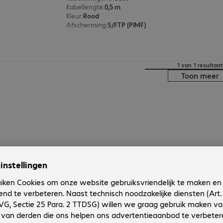
Kabellengte
:
0,5 m
Kleur
:
Rood
Afscherming
:
S/FTP (PIMF)
1 van 1 resultaat
Toon meer