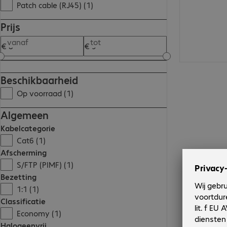
Patch cable (RJ45) (1)
Prijs
vanaf
tot
Beschikbaarheid
Op voorraad (1)
Algemeen
Kabelcategorie
Cat6 (1)
Afscherming
S/FTP (PIMF) (1)
Bezetting
1:1 (1)
Classificatie
Economy (1)
Halogeenvrij