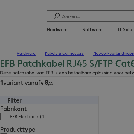
Hardware
Software
IT Solu
Hardware
Kabels & Connectors
Netwerkverbindinge
Terug naar startpagina
EFB Patchkabel RJ45 S/FTP Cat6
€ 8,99
Deze patchkabel van EFB is een betaalbare oplossing voor netw
8
1
variant vanaf
€
,
99
Filter
€ 8,99
Fabrikant
EFB Elektronik (1)
Producttype