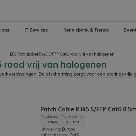
tions
IT Services
Kennisbank & Trends
Even
n
EFB Patchkabel RJ45 S/FTP Cat6 rood vrij van halogenen
 rood vrij van halogenen
erkverbindingen. De afscherming zorgt voor een storingsvrije g
Patch Cable RJ45 S/FTP Cat6 0.5
Productnr.:
Fabrikant-nr.:
365494
K5512.0,5
Uitvoering
:
Europa
Kabelcategorie
:
Cat6