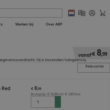
ts
Werken bij
Over ARP
€ 8,99
8
€
,
99
vanaf
egevensoverdracht. Hij is bovendien halogeenvrij.
Relevantie
8
m Red
€
,
99
Brutoprijs: € 10,88 incl. € 1,89 btw