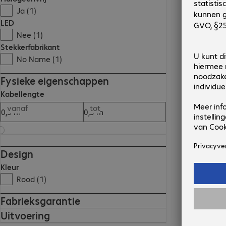
Ja (1)
LED
Nee (1)
Stekkerfabrikant
No Name (1)
Fysieke eigenschappen
Kabellengte
vanaf
tot
Design
Kleur
Rood (1)
Fabrieksgarantie
Uitvoering