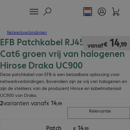
Netwerkverbindingen
EFB Patchkabel RJ45 S/FTP
€ 14,99
14
€
,
99
vanaf
Cat6 groen vrij van halogenen
Hirose Draka UC900
Deze patchkabel van EFB is een betaalbare oplossing voor
netwerkverbindingen. Bovendien zijn ze vrij van halogenen en
zijn de stekkers van de producent Hirose en kabelmateriaal
UC900 van Draka.
14
2
varianten vanaf
€ 14,99
€
,
99
Relevantie
€ 14,99
14
Patch
€
,
99