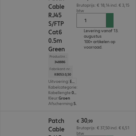
Cable
Brutoprijs: € 18,14 incl. € 3,15
btw
RJ45
S/FTP
Cat6
Levering vanaf 13.
augustus
0.5m
100+ artikelen op
voorraad.
Green
Productnr.:
348886
Fabrikant-nr.:
K8053.0,50
Uitvoering
:
Europa
Kabelcategorie
:
Cat6
Kabellengte
:
0,5 m
Kleur
:
Groen
Afscherming
:
S/FTP (PIMF)
€ 30,99
30
Patch
€
,
99
Cable
Brutoprijs: € 37,50 incl. € 6,51
btw