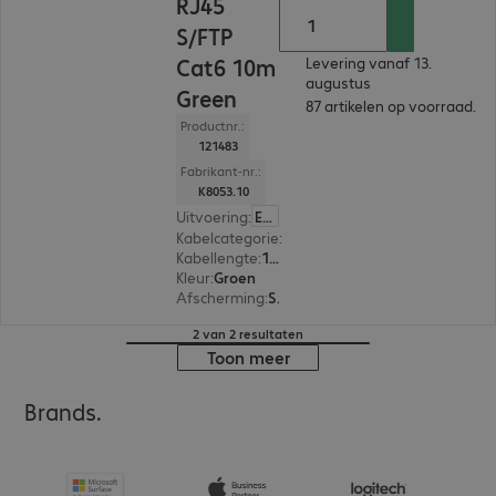
RJ45
S/FTP
Cat6 10m
Levering vanaf 13.
augustus
Green
87 artikelen op voorraad.
Productnr.:
121483
Fabrikant-nr.:
K8053.10
Uitvoering
:
Europa
Kabelcategorie
:
Cat6
Kabellengte
:
10 m
Kleur
:
Groen
Afscherming
:
S/FTP (PIMF)
2 van 2 resultaten
Toon meer
Brands.