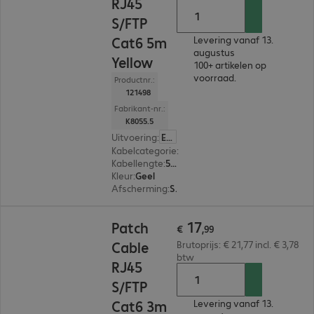
RJ45
S/FTP
Cat6 5m
Levering vanaf 13.
augustus
Yellow
100+ artikelen op
voorraad.
Productnr.:
121498
Fabrikant-nr.:
K8055.5
Uitvoering
:
Europa
Kabelcategorie
:
Cat6
Kabellengte
:
5 m
Kleur
:
Geel
Afscherming
:
S/FTP (PIMF)
€ 17,99
17
Patch
€
,
99
Cable
Brutoprijs: € 21,77 incl. € 3,78
btw
RJ45
S/FTP
Cat6 3m
Levering vanaf 13.