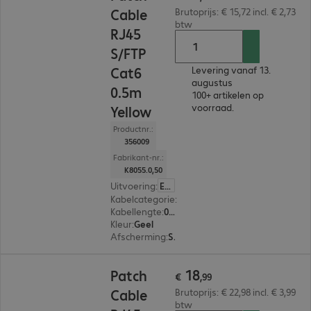
Cable
Brutoprijs: € 15,72 incl. € 2,73
btw
RJ45
S/FTP
Cat6
Levering vanaf 13.
augustus
0.5m
100+ artikelen op
voorraad.
Yellow
Productnr.:
356009
Fabrikant-nr.:
K8055.0,50
Uitvoering
:
Europa
Kabelcategorie
:
Cat6
Kabellengte
:
0,5 m
Kleur
:
Geel
Afscherming
:
S/FTP (PIMF)
€ 18,99
18
Patch
€
,
99
Cable
Brutoprijs: € 22,98 incl. € 3,99
btw