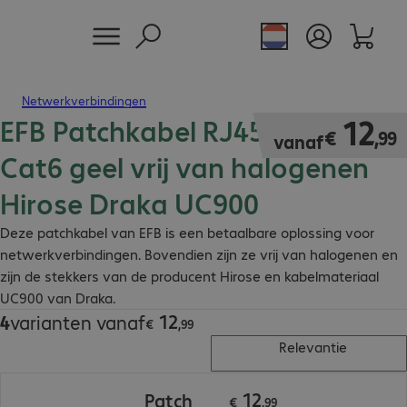
Netwerkverbindingen
EFB Patchkabel RJ45 S/FTP
€ 12,99
12
€
,
99
vanaf
Cat6 geel vrij van halogenen
Hirose Draka UC900
Deze patchkabel van EFB is een betaalbare oplossing voor
netwerkverbindingen. Bovendien zijn ze vrij van halogenen en
zijn de stekkers van de producent Hirose en kabelmateriaal
UC900 van Draka.
12
4
varianten vanaf
€ 12,99
€
,
99
Relevantie
€ 12,99
12
Patch
€
,
99