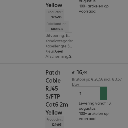
augustus
Yellow
100+ artikelen op
voorraad.
Productnr.:
121496
Fabrikant-nr.:
K8055.3
Uitvoering
:
Europa
Kabelcategorie
:
Cat6
Kabellengte
:
3 m
Kleur
:
Geel
Afscherming
:
S/FTP (PIMF)
€ 16,99
16
Patch
€
,
99
Cable
Brutoprijs: € 20,56 incl. € 3,57
btw
RJ45
S/FTP
Cat6 2m
Levering vanaf 13.
augustus
Yellow
100+ artikelen op
voorraad.
Productnr.:
121495