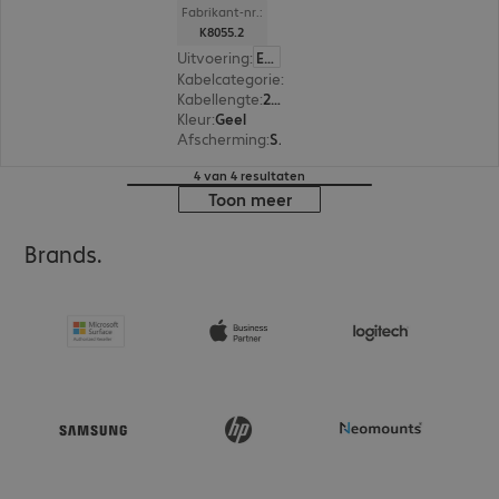
Fabrikant-nr.:
K8055.2
Uitvoering
:
Europa
Kabelcategorie
:
Cat6
Kabellengte
:
2 m
Kleur
:
Geel
Afscherming
:
S/FTP (PIMF)
4 van 4 resultaten
Toon meer
Brands.