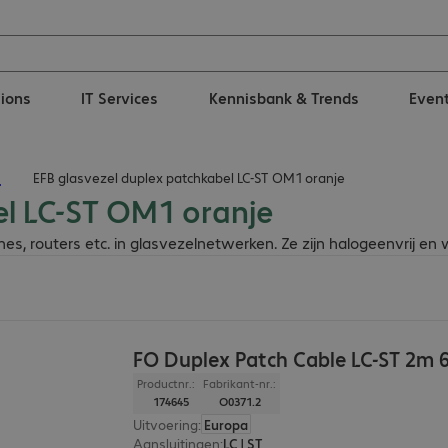
tions
IT Services
Kennisbank & Trends
Even
n
EFB glasvezel duplex patchkabel LC-ST OM1 oranje
el LC-ST OM1 oranje
hes, routers etc. in glasvezelnetwerken. Ze zijn halogeenvrij 
FO Duplex Patch Cable LC-ST 2m 
Productnr.:
Fabrikant-nr.:
174645
O0371.2
Uitvoering
:
Europa
Aansluitingen
:
LC | ST