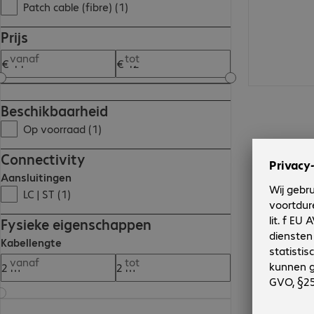
Patch cable (fibre) (1)
Prijs
vanaf
tot
Beschikbaarheid
Op voorraad (1)
Connectivity
Aansluitingen
LC | ST (1)
Fysieke eigenschappen
Kabellengte
vanaf
tot