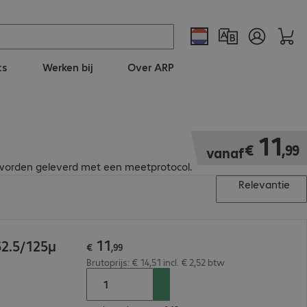
ts
Werken bij
Over ARP
€ 11,99
11
€
,
99
vanaf
en worden geleverd met een meetprotocol.
Relevantie
11
62.5/125µ
€
,
99
Brutoprijs: € 14,51 incl. € 2,52 btw