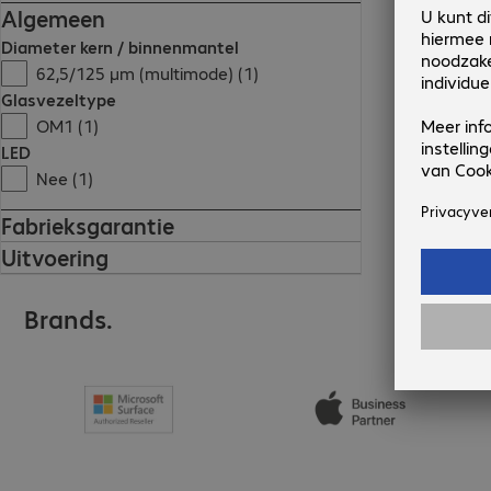
Algemeen
Diameter kern / binnenmantel
62,5/125 µm (multimode) (1)
Glasvezeltype
OM1 (1)
LED
Nee (1)
Fabrieksgarantie
Uitvoering
Brands.