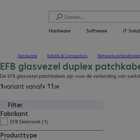
Hardware
Software
IT Solu
Hardware
Kabels & Connectors
Netwerkverbindinge
Terug naar startpagina
EFB glasvezel duplex patchkab
€ 11,99
De EFB glasvezel patchkabels zijn voor de verbinding van switc
11
1
variant vanaf
€
,
99
Filter
€ 11,99
Fabrikant
EFB Elektronik (1)
Producttype