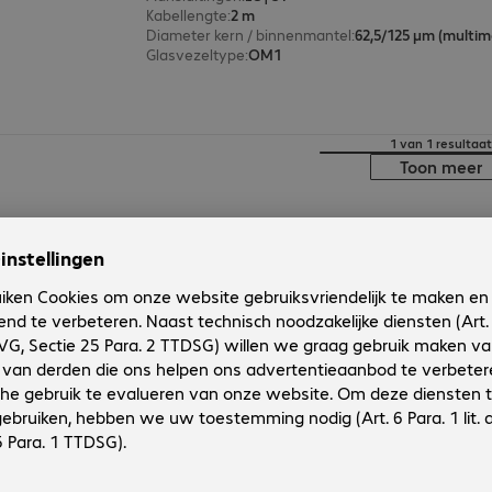
Kabellengte
:
2 m
Diameter kern / binnenmantel
:
62,5/125 µm (multi
Glasvezeltype
:
OM1
1 van 1 resultaat
Toon meer