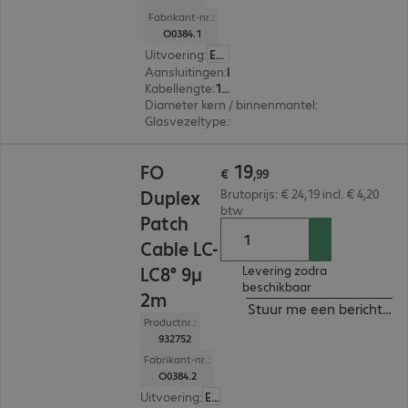
Fabrikant-nr.:
O0384.1
Uitvoering
:
Europa
Aansluitingen
:
LC | LC
Kabellengte
:
1 m
Diameter kern / binnenmantel
:
9/125 µm (sing
Glasvezeltype
:
OS2
€ 19,99
19
FO
€
,
99
Duplex
Brutoprijs: € 24,19 incl. € 4,20
btw
Patch
Cable LC-
LC8° 9µ
Levering zodra
beschikbaar
2m
Stuur me een bericht ind
Productnr.:
932752
Fabrikant-nr.:
O0384.2
Uitvoering
:
Europa