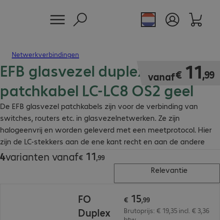
Netwerkverbindingen
EFB glasvezel duplex
€ 11,99
11
€
,
99
vanaf
patchkabel LC-LC8 OS2 geel
De EFB glasvezel patchkabels zijn voor de verbinding van
switches, routers etc. in glasvezelnetwerken. Ze zijn
halogeenvrij en worden geleverd met een meetprotocol. Hier
zijn de LC-stekkers aan de ene kant recht en aan de andere
kant 8° afgeschuind.
11
4
varianten vanaf
€ 11,99
€
,
99
Relevantie
€ 15,99
15
FO
€
,
99
Duplex
Brutoprijs: € 19,35 incl. € 3,36
btw