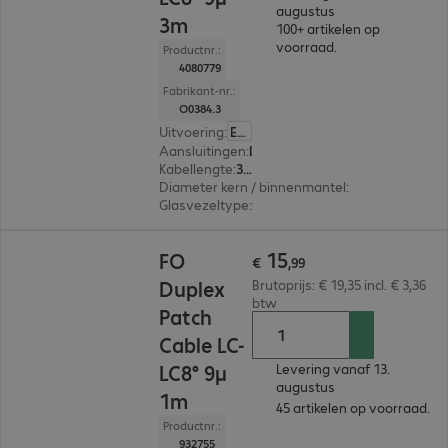
augustus
3m
100+ artikelen op
voorraad.
Productnr.:
4080779
Fabrikant-nr.:
O0384.3
Uitvoering
:
Europa
Aansluitingen
:
LC | LC
Kabellengte
:
3 m
Diameter kern / binnenmantel
:
9/125 µm (sing
Glasvezeltype
:
OS2
€ 15,99
15
FO
€
,
99
Duplex
Brutoprijs: € 19,35 incl. € 3,36
btw
Patch
Cable LC-
LC8° 9µ
Levering vanaf 13.
augustus
1m
45 artikelen op voorraad.
Productnr.:
932755