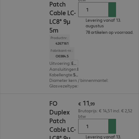
Patch
Cable LC-
LC8° 9µ
Levering vanaf 13.
augustus
5m
78 artikelen op voorraad.
Productnr.:
4267161
Fabrikant-nr.:
O0384.5
Uitvoering
:
Europa
Aansluitingen
:
LC | LC
Kabellengte
:
5 m
Diameter kern / binnenmantel
:
9/125 µm (sing
Glasvezeltype
:
OS2
€ 11,99
11
FO
€
,
99
Duplex
Brutoprijs: € 14,51 incl. € 2,52
btw
Patch
Cable LC-
LC8° 9µ
Levering vanaf 13.