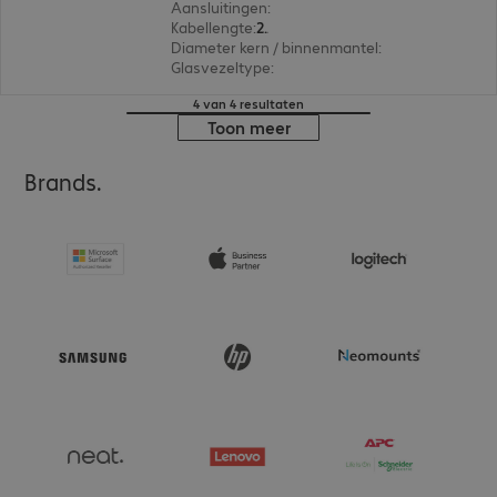
Aansluitingen
:
LC | LC
Kabellengte
:
2 m
Diameter kern / binnenmantel
:
9/125 µm (singl
Glasvezeltype
:
OS2
4 van 4 resultaten
Toon meer
Brands.