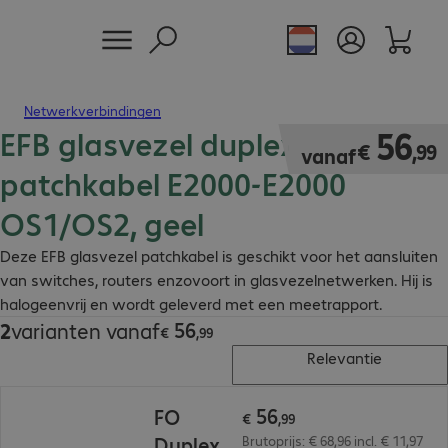
Netwerkverbindingen
EFB glasvezel duplex
€ 56,99
56
€
,
99
vanaf
patchkabel E2000-E2000
OS1/OS2, geel
Deze EFB glasvezel patchkabel is geschikt voor het aansluiten
van switches, routers enzovoort in glasvezelnetwerken. Hij is
halogeenvrij en wordt geleverd met een meetrapport.
56
2
varianten vanaf
€ 56,99
€
,
99
Relevantie
€ 56,99
56
FO
€
,
99
Duplex
Brutoprijs: € 68,96 incl. € 11,97