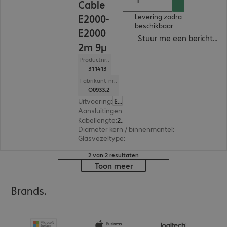
Cable
E2000-
Levering zodra
beschikbaar
E2000
Stuur me een bericht ind
2m 9µ
Productnr.:
311413
Fabrikant-nr.:
O0933.2
Uitvoering
:
Europa
Aansluitingen
:
E2000 | E2000
Kabellengte
:
2 m
Diameter kern / binnenmantel
:
9/125 µm (singl
Glasvezeltype
:
OS1/OS2
2 van 2 resultaten
Toon meer
Brands.