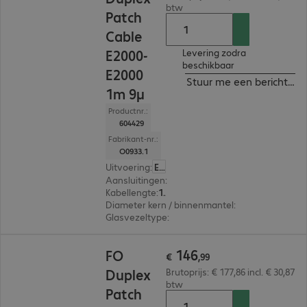
btw
Patch
Cable
E2000-
Levering zodra
beschikbaar
E2000
Stuur me een bericht ind
1m 9µ
Productnr.:
604429
Fabrikant-nr.:
O0933.1
Uitvoering
:
Europa
Aansluitingen
:
E2000 | E2000
Kabellengte
:
1 m
Diameter kern / binnenmantel
:
9/125 µm (singl
Glasvezeltype
:
OS1/OS2
€ 146,99
146
FO
€
,
99
Duplex
Brutoprijs: € 177,86 incl. € 30,87
btw
Patch