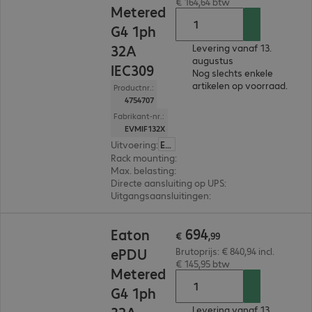
€ 164,64 btw
Metered
G4 1ph
32A
Levering vanaf 13.
augustus
IEC309
Nog slechts enkele
artikelen op voorraad.
Productnr.:
4754707
Fabrikant-nr.:
EVMIF132X
Uitvoering
:
Europa
Rack mounting
:
Vertical
Max. belasting
:
7.360W
Directe aansluiting op UPS
:
Nee
Uitgangsaansluitingen
:
24 x C13 en 18 x C13/C1
€ 694,99
694
Eaton
€
,
99
ePDU
Brutoprijs: € 840,94 incl.
€ 145,95 btw
Metered
G4 1ph
Levering vanaf 13.