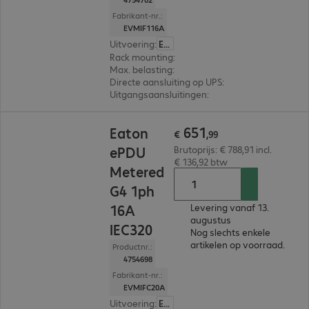
Fabrikant-nr.:
EVMIF116A
Uitvoering
:
Europa
Rack mounting
:
Vertical
Max. belasting
:
3.680W
Directe aansluiting op UPS
:
Nee
Uitgangsaansluitingen
:
12 x C13 en 12 x C13/C1
€ 651,99
651
Eaton
€
,
99
ePDU
Brutoprijs: € 788,91 incl.
€ 136,92 btw
Metered
G4 1ph
16A
Levering vanaf 13.
augustus
IEC320
Nog slechts enkele
artikelen op voorraad.
Productnr.:
4754698
Fabrikant-nr.:
EVMIFC20A
Uitvoering
:
Europa