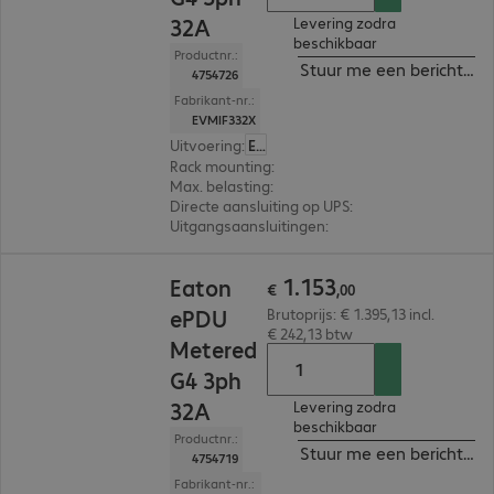
32A
Levering zodra
beschikbaar
Productnr.:
Stuur me een bericht ind
4754726
Fabrikant-nr.:
EVMIF332X
Uitvoering
:
Europa
Rack mounting
:
Vertical
Max. belasting
:
22.000W
Directe aansluiting op UPS
:
Nee
Uitgangsaansluitingen
:
24 x C13 en 18 x C13/C19
€ 1.153,00
1
.
153
Eaton
€
,
00
ePDU
Brutoprijs: € 1.395,13 incl.
€ 242,13 btw
Metered
G4 3ph
32A
Levering zodra
beschikbaar
Productnr.:
Stuur me een bericht ind
4754719
Fabrikant-nr.: