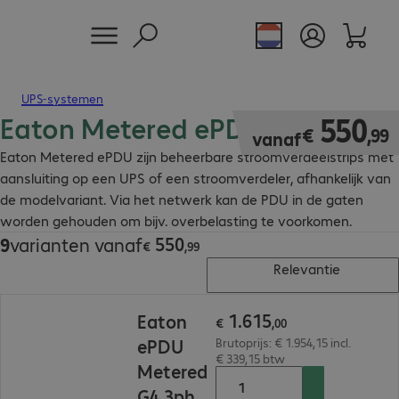
UPS-systemen
Eaton Metered ePDU
€ 550,99
550
€
,
99
vanaf
Eaton Metered ePDU zijn beheerbare stroomverdeelstrips met
aansluiting op een UPS of een stroomverdeler, afhankelijk van
de modelvariant. Via het netwerk kan de PDU in de gaten
worden gehouden om bijv. overbelasting te voorkomen.
550
9
varianten vanaf
€ 550,99
€
,
99
Relevantie
€ 1.615,00
1
.
615
Eaton
€
,
00
ePDU
Brutoprijs: € 1.954,15 incl.
€ 339,15 btw
Metered
G4 3ph