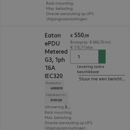
Rack mounting
:
Vertical
Max. belasting
:
3.680W
Directe aansluiting op UPS
:
Ja
Uitgangsaansluitingen
:
12 x C13 en 12 x C13/C1
€ 550,99
550
Eaton
€
,
99
ePDU
Brutoprijs: € 666,70 incl.
€ 115,71 btw
Metered
G3, 1ph
16A
Levering zodra
beschikbaar
IEC320
Stuur me een bericht ind
Productnr.:
4086839
Fabrikant-nr.:
EMIH28
Uitvoering
:
Europa
Rack mounting
:
Horizontal
Max. belasting
:
3.680W
Directe aansluiting op UPS
:
Ja
Uitgangsaansluitingen
:
8 x C13