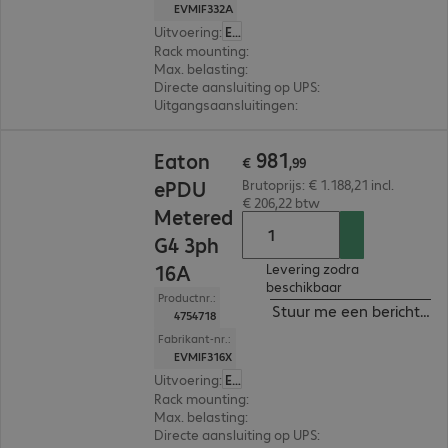
EVMIF332A
Uitvoering
:
Europa
Rack mounting
:
Vertical
Max. belasting
:
22.000W
Directe aansluiting op UPS
:
Nee
Uitgangsaansluitingen
:
12 x C13 en 12 x C13/C19
€ 981,99
981
Eaton
€
,
99
ePDU
Brutoprijs: € 1.188,21 incl.
€ 206,22 btw
Metered
G4 3ph
16A
Levering zodra
beschikbaar
Productnr.:
Stuur me een bericht ind
4754718
Fabrikant-nr.:
EVMIF316X
Uitvoering
:
Europa
Rack mounting
:
Vertical
Max. belasting
:
11.000W
Directe aansluiting op UPS
:
Nee