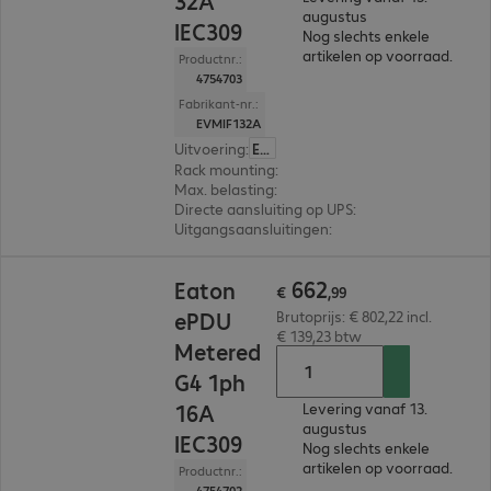
32A
augustus
IEC309
Nog slechts enkele
artikelen op voorraad.
Productnr.:
4754703
Fabrikant-nr.:
EVMIF132A
Uitvoering
:
Europa
Rack mounting
:
Vertical
Max. belasting
:
7.360W
Directe aansluiting op UPS
:
Nee
Uitgangsaansluitingen
:
12 x C13 en 12 x C13/C1
€ 662,99
662
Eaton
€
,
99
ePDU
Brutoprijs: € 802,22 incl.
€ 139,23 btw
Metered
G4 1ph
16A
Levering vanaf 13.
augustus
IEC309
Nog slechts enkele
artikelen op voorraad.
Productnr.:
4754702