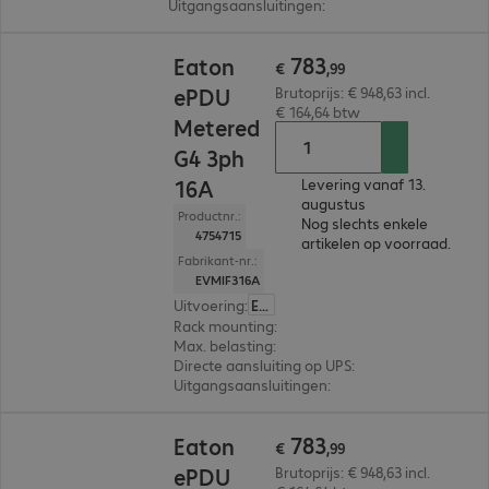
Uitgangsaansluitingen
:
24 x C13 en 18 x C13/C19
€ 783,99
783
Eaton
€
,
99
ePDU
Brutoprijs: € 948,63 incl.
€ 164,64 btw
Metered
G4 3ph
16A
Levering vanaf 13.
augustus
Productnr.:
Nog slechts enkele
4754715
artikelen op voorraad.
Fabrikant-nr.:
EVMIF316A
Uitvoering
:
Europa
Rack mounting
:
Vertical
Max. belasting
:
11.000W
Directe aansluiting op UPS
:
Nee
Uitgangsaansluitingen
:
12 x C13 en 12 x C13/C1
€ 783,99
783
Eaton
€
,
99
ePDU
Brutoprijs: € 948,63 incl.