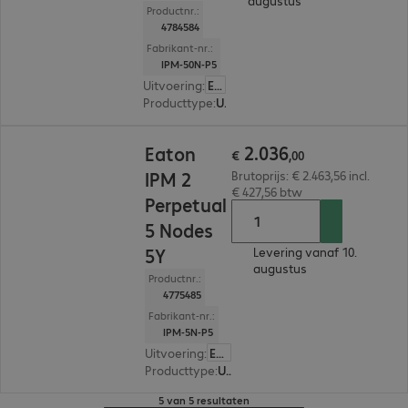
augustus
Productnr.:
4784584
Fabrikant-nr.:
IPM-50N-P5
Uitvoering
:
Europa
Producttype
:
UPS management
€ 2.036,00
2
.
036
Eaton
€
,
00
IPM 2
Brutoprijs: € 2.463,56 incl.
€ 427,56 btw
Perpetual
5 Nodes
5Y
Levering vanaf 10.
augustus
Productnr.:
4775485
Fabrikant-nr.:
IPM-5N-P5
Uitvoering
:
Europa
Producttype
:
UPS management
5 van 5 resultaten