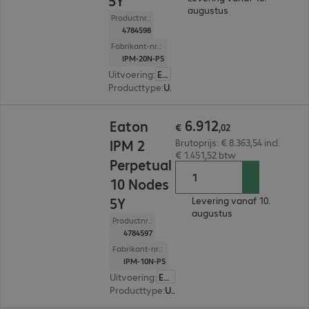
5Y
augustus
Productnr.:
4784598
Fabrikant-nr.:
IPM-20N-P5
Uitvoering
:
Europa
Producttype
:
UPS management
€ 6.912,02
6
.
912
Eaton
€
,
02
IPM 2
Brutoprijs: € 8.363,54 incl.
€ 1.451,52 btw
Perpetual
10 Nodes
5Y
Levering vanaf 10.
augustus
Productnr.:
4784597
Fabrikant-nr.:
IPM-10N-P5
Uitvoering
:
Europa
Producttype
:
UPS management