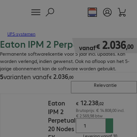
UPS-systemen
Eaton IPM 2 Perpetual
€ 2.036,00
2
.
036
€
,
00
vanaf
Permanente softwarelicentie voor 5 jaar incl. updates. Kan
worden verlengd, indien gewenst. Ook na afloop van het 5-
jarige abonnement kan de software worden gebruikt.
2
.
036
5
varianten vanaf
€ 2.036,00
€
,
00
Relevantie
€ 12.238,02
12
.
238
Eaton
€
,
02
IPM 2
Brutoprijs: € 14.808,00 incl.
€ 2.569,98 btw
Perpetual
20 Nodes
Levering vanaf 10.