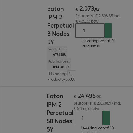
€ 2.073,02
2
.
073
Eaton
€
,
02
IPM 2
Brutoprijs: € 2.508,35 incl.
€ 435,33 btw
Perpetual
3 Nodes
5Y
Levering vanaf 10.
augustus
Productnr.:
4784588
Fabrikant-nr.:
IPM-3N-P5
Uitvoering
:
Europa
Producttype
:
UPS management
€ 24.495,02
24
.
495
Eaton
€
,
02
IPM 2
Brutoprijs: € 29.638,97 incl.
€ 5.143,95 btw
Perpetual
50 Nodes
5Y
Levering vanaf 10.